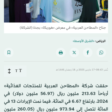
جناح «المطاحن العربية» في معرض «هوريكا» بجدة (الشركة)
الرياض:
«الشرق الأوسط»
T
نُشر: 08:43-17 مارس 2025 م ـ 18 رَمضان 1446 هـ
T
حققت شركة «المطاحن العربية للمنتجات الغذائية»
أرباحاً 213.63 مليون ريال (56.97 مليون دولار) في
2024، بارتفاع 6.67 في المائة، فيما نمت الإيرادات 13 في
المائة لتصل إلى 973.94 مليون ريال (260.05 مليون