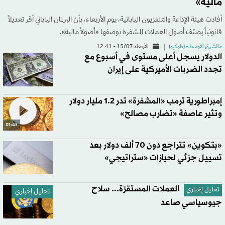
مالية»
أفادت هيئة الإذاعة والتلفزيون اليابانية، يوم الأربعاء، بأن البرلمان الياباني أقر تعديلاً
قانونياً يصنّف أصول العملات المشفرة بوصفها «أصولاً مالية».
«الشرق الأوسط» (طوكيو)
الأربعاء 15/07 - 12:41
الدولار يسجل أعلى مستوى في أسبوع مع
تجدد الضربات الأميركية على إيران
إمبراطورية ترمب «المشفرة» تدر 1.2 مليار دولار
وتثير عاصفة «تضارب مصالح»
01:45
«بتكوين» تتراجع دون 70 ألف دولار بعد
تسييل جزئي لحيازات «ستراتيجي»
العملات المستقرّة... سلاح
تحليل إخباري
تحليل إخباري
جيوسياسي صاعد