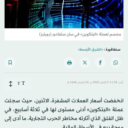
مجسم لعملة «البتكوين» في سان سلفادور (رويترز)
سنغافورة :
«الشرق الأوسط»
T
نُشر: 11:56-3 فبراير 2025 م ـ 05 شَعبان 1446 هـ
T
انخفضت أسعار العملات المشفرة، الاثنين، حيث سجلت
عملة «البتكوين» أدنى مستوى لها في ثلاثة أسابيع، في
ظل القلق الذي أثارته مخاطر الحرب التجارية، ما أدى إلى
موجة بيع في الأسواق المالية.