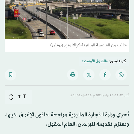
جانب من العاصمة الماليزية كوالالمبور (رويترز)
كوالالمبور:
«الشرق الأوسط»
T
نُشر: 11:42-24 يوليو 2024 م ـ 18 مُحرَّم 1446 هـ
T
تُجري وزارة التجارة الماليزية مراجعة لقانون الإغراق لديها،
وتعتزم تقديمه للبرلمان، العام المقبل،