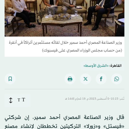
وزير الصناعة المصري أحمد سمير خلال لقائه مستثمرين أتراكاً في أنقرة
(من حساب مجلس الوزراء المصري على فيسبوك)
القاهرة:
«الشرق الأوسط»
T
نُشر: 15:23-5 أغسطس 2023 م ـ 19 مُحرَّم 1445 هـ
T
قال وزير الصناعة المصري أحمد سمير، إن شركتي
«فيستل» و«زورلا» التركيتين تخططان لإنشاء مصنع