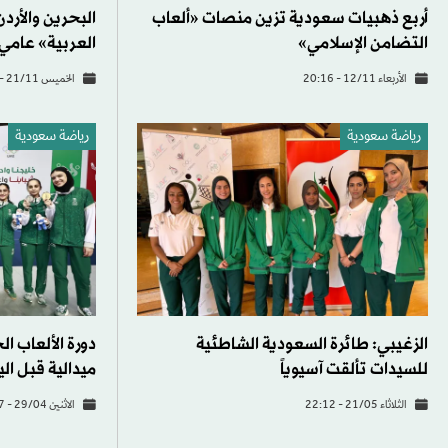
أربع ذهبيات سعودية تزين منصات «ألعاب
البحرين والأرد
التضامن الإسلامي»
العربية» عامي 2031 و035
الأربعاء 12/11 - 20:16
الخميس 21/11 - 15:31
رياضة سعودية
رياضة سعودية
الزغيبي: طائرة السعودية الشاطئية
للسيدات تألقت آسيوياً
ميدالية قبل ال
الثلاثاء 21/05 - 22:12
الاثنين 29/04 - 20:27