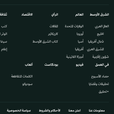
الشرق الأوسط​
العالم
الرأي
الاقتصاد
ثقافة
العالم العربي
الولايات المتحدة
المقالات
كتب
الخليج
أوروبا
كاريكاتير
الوتر 
شمال أفريقيا
آسيا
كتاب الشرق الأوسط
سينما
المشرق العربي
أفريقيا
إعلام
شؤون إقليمية
أميركا اللاتينية
في العمق
فيديو
بودكاست
ألعاب
حصاد الأسبوع
الكلمات المتقاطعة
تحقيقات وقضايا
سودوكو
+تحقيق
معلومات عنا
اعلن معنا
الأحكام والشروط
سياسة الخصوصية