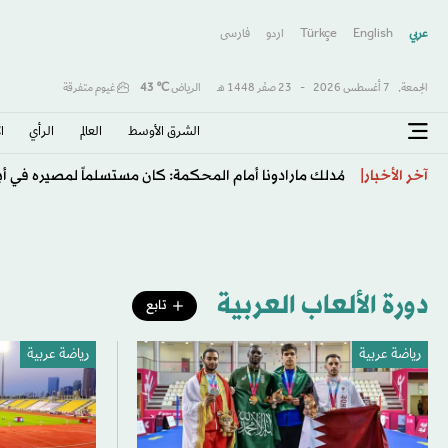
عربي
English
Türkçe
اردو
فارسى
الجمعة,
7 أغسطس 2026
-
23 صفَر 1448 هـ
الرياض
℃
43
غيوم متفرقة
الشرق الأوسط​
العالم
الرأي
ا
المكسيك والأرجنتين تجددان دعميهما لإنفانتينو رغم تصاع
آخر الأخبار
دورة الألعاب العربية
تابع
رياضة عربية
رياضة عربية