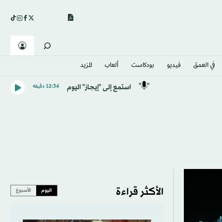
في العمق
فيديو
بودكاست
ألعاب
المزيد
استمع إلى "إيجاز" اليوم
12:34 دقيقه
الأكثر قراءة
اليوم
الأسبوع