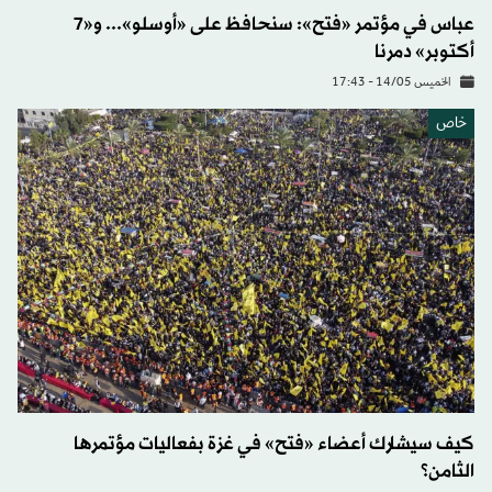
عباس في مؤتمر «فتح»: سنحافظ على «أوسلو»... و«7
أكتوبر» دمرنا
الخميس 14/05 - 17:43
خاص
كيف سيشارك أعضاء «فتح» في غزة بفعاليات مؤتمرها
الثامن؟