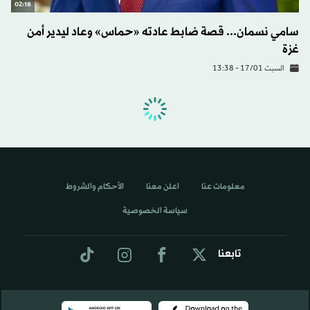
02:18
سامي نسمان... قصة ضابط عادته «حماس» وعاد ليدير أمن
غزة
السبت 17/01 - 13:38
خاص
«اتفاق غزة»... لقاءات غير مباشرة للفصائل في القاهرة لدفع