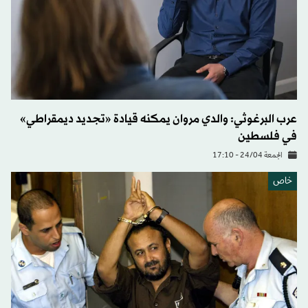
عرب البرغوثي: والدي مروان يمكنه قيادة «تجديد ديمقراطي»
في فلسطين
الجمعة 24/04 - 17:10
خاص