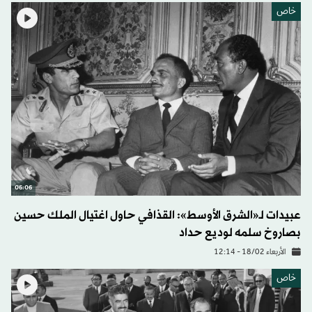
خاص
06:06
عبيدات لـ«الشرق الأوسط»: القذافي حاول اغتيال الملك حسين
بصاروخ سلمه لوديع حداد
الأربعاء 18/02 - 12:14
خاص