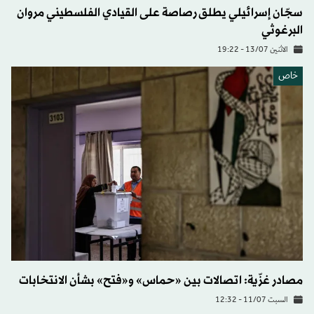
سجّان إسرائيلي يطلق رصاصة على القيادي الفلسطيني مروان
البرغوثي
الاثنين 13/07 - 19:22
خاص
مصادر غزّية: اتصالات بين «حماس» و«فتح» بشأن الانتخابات
السبت 11/07 - 12:32