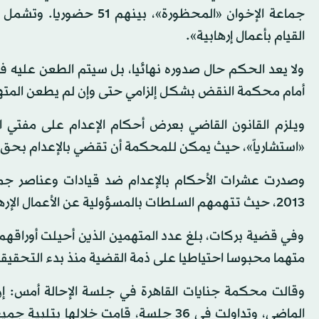
جماعة الإخوان «المحظورة
القيام بأعمال إرهابية».
ولا يعد الحكم حال صدوره نهائيا، بل سيتم الطعن عليه ف
أمام محكمة النقض بشكل إلزامي حتى وإن لم يطعن المته
ويلزم القانون القاضي بعرض أحكام الإعدام على مفتي ال
«استشارياً»، حيث يمكن للمحكمة أن تقضي بالإعدام بحق 
وصدرت عشرات الأحكام بالإعدام ضد قيادات وعناصر جما
2013، حيث تتهمهم السلطات بالمسؤولية عن الأعمال الإرهابية التي تشهدها البلاد.
متهما محبوسا احتياطيا على ذمة القضية منذ بدء التحقيقات 
الماضي، وتداولت في 36 جلسة، قامت خلال