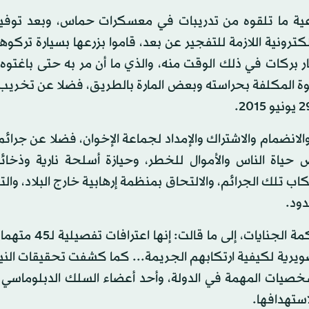
عية ما تلقوه من تدريبات في معسكرات حماس، وبعد توفير
كترونية اللازمة للتفجير عن بعد، قاموا بزرعها بسيارة تركوه
بركات في ذلك الوقت منه، والذي ما أن مر به حتى باغتوه 
لقوة المكلفة بحراسته وبعض المارة بالطريق، فضلا عن تخريب
 والانضمام والاشتراك والإمداد لجماعة الإخوان، فضلا عن جرائ
 حياة الناس والأموال للخطر، وحيازة أسلحة نارية وذخائ
اب تلك الجرائم، والالتحاق بمنظمة إرهابية خارج البلاد، والت
دود.
واستندت النيابة العامة في أمرها بإحالة المتهمين إلى محكم
يرية لكيفية ارتكابهم الجريمة... كما كشفت تحقيقات النيا
شخصيات المهمة في الدولة، وأحد أعضاء السلك الدبلوماسي ا
استهدافها.