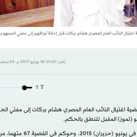
ال النائب العام المصري هشام بركات قبل إحالة أوراقهم إلى مفتي الجمهورية 
نُشر: 01:01-18 يونيو 2017 م ـ 24 رَمضان 1438 هـ
T
T
 القاهرة أمس أوراق 30 متهما في قضية اغتيال النائب العام المصري هشام بركات إلى مفتي 
واغتيل بركات في تفجير قرب منزله شمال شرقي القاهرة في يونيو (حز