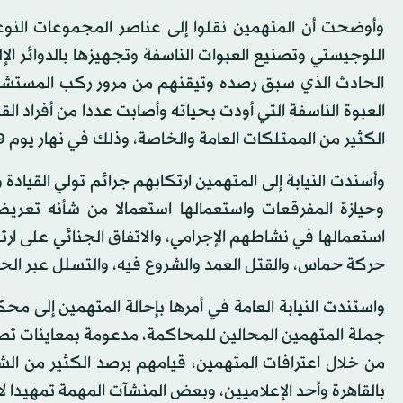
وأوضحت أن المتهمين نقلوا إلى عناصر المجموعات النو
اللوجيستي وتصنيع العبوات الناسفة وتجهيزها بالدوائر الإل
الحادث الذي سبق رصده وتيقنهم من مرور ركب المستشار 
العبوة الناسفة التي أودت بحياته وأصابت عددا من أفراد ا
الكثير من الممتلكات العامة والخاصة، وذلك في نهار يوم 29 يونيو 2015.
وأسندت النيابة إلى المتهمين ارتكابهم جرائم تولي القيادة
وحيازة المفرقعات واستعمالها استعمالا من شأنه تعريض
استعمالها في نشاطهم الإجرامي، والاتفاق الجنائي على ارتك
حركة حماس، والقتل العمد والشروع فيه، والتسلل عبر الح
جملة المتهمين المحالين للمحاكمة، مدعومة بمعاينات تصو
من خلال اعترافات المتهمين، قيامهم برصد الكثير من ال
بالقاهرة وأحد الإعلاميين، وبعض المنشآت المهمة تمهيدا ل