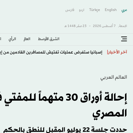
عربي
English
Türkçe
اردو
فارسى
الجمعة,
7 أغسطس 2026
-
23 صفَر 1448 هـ
الشرق الأوسط​
العالم
الرأي
ا
«دورة تورونتو»: ريباكينا إلى ثمن النهائي
آخر الأخبار
العالم العربي
إحالة أوراق 30 متهما
المصري
حددت جلسة 22 يوليو المقبل للنطق بالحكم