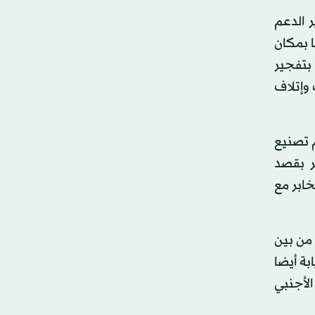
 الدعم
ا بمكان
بتفجير
 وإتلاف
م تصنيع
ر بقصد
خابر مع
ة الجنايات، إلى ما قالت: إنها اعترافات تفصيلية لـ45 متهما من بين
بة أيضا
لأجنبي