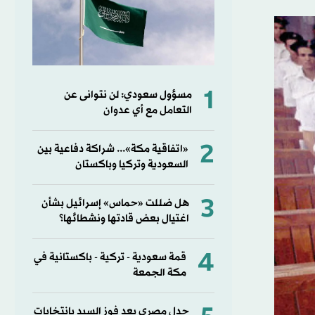
1
مسؤول سعودي: لن نتوانى عن
التعامل مع أي عدوان
2
«اتفاقية مكة»... شراكة دفاعية بين
السعودية وتركيا وباكستان
3
هل ضللت «حماس» إسرائيل بشأن
اغتيال بعض قادتها ونشطائها؟
4
قمة سعودية - تركية - باكستانية في
مكة الجمعة
جدل مصري بعد فوز السيد بانتخابات