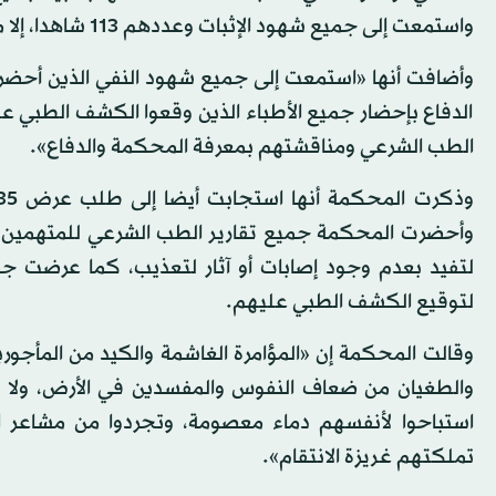
واستمعت إلى جميع شهود الإثبات وعددهم 113 شاهدا، إلا ما استعصى على المحكمة إحضاره نظرا لوفاته».
الدفاع بإحضار جميع الأطباء الذين وقعوا الكشف الطبي على
الطب الشرعي ومناقشتهم بمعرفة المحكمة والدفاع».
وأحضرت المحكمة جميع تقارير الطب الشرعي للمتهمين، وك
لتفيد بعدم وجود إصابات أو آثار لتعذيب، كما عرضت ج
لتوقيع الكشف الطبي عليهم.
وقالت المحكمة إن «المؤامرة الغاشمة والكيد من المأجور
والطغيان من ضعاف النفوس والمفسدين في الأرض، ولا ي
استباحوا لأنفسهم دماء معصومة، وتجردوا من مشاعر ال
تملكتهم غريزة الانتقام».