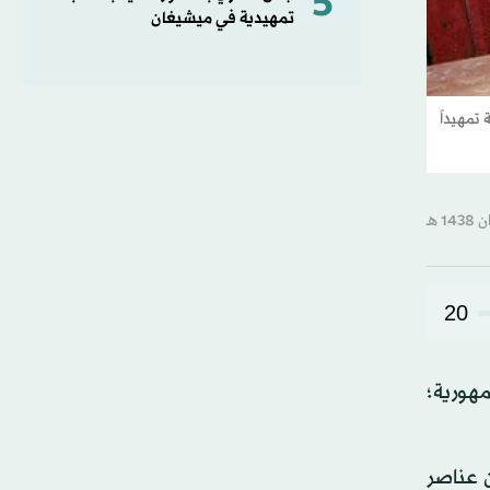
5
تمهيدية في ميشيغان
تمهيداً
20
الجمهورية؛
يران) 2015، وحوكم في القضية 67 متهما، من عناصر