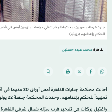
جنود شرطة مصريون بمحكمة الجنايات في حراسة المتهمين أمس في قضية اغتي
للحكم بإعدامهم (رويترز)
القاهرة:
محمد عبده حسنين
أحالت محكمة جنايات
تمهيداً للحكم بإعدامهم. وحددت المحكمة جلسة 22 يوليو (تموز) المقبل للنطق بالحكم.