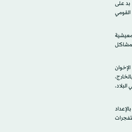
بد على
القومي
لمعيشية
لمشاكل
الإخوان
الخارج،
البلاد،
لإعداد
تفجرات