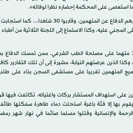
وأضافت أنها «استمعت إلى جميع شهود النفي الذين أحضرهم الدفاع عن المتهمين، وقاربوا 30 
 المجني عليه، وكذا الاستماع إلى اللجنة الثلاثية من أطبا
وذكرت المحكمة أنها استجابت أيضا إلى طلب عرض 35 متهما على مصلحة الطب الشرعي، ممن تمسك الد
ذا الذين عرضتهم النيابة، مشيرة إلى أن تلك التقارير كاف
ميع المتهمين تقريبا على مستشفى السجن بناء على طلب 
ين على استهداف المستشار بركات واغتياله، تكاتفت فيها ق
قوم بها إلا فئة باغية استحلت دماء طاهرة سفكتها طائفة
رحمة والإنسانية وقتلوا مسلما صائما في نهار شهر رمض