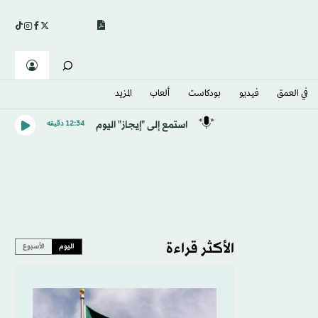
في العمق
فيديو
بودكاست
ألعاب
المزيد
استمع إلى "إيجاز" اليوم
12:34 دقيقه
الأكثر قراءة
اليوم
الأسبوع