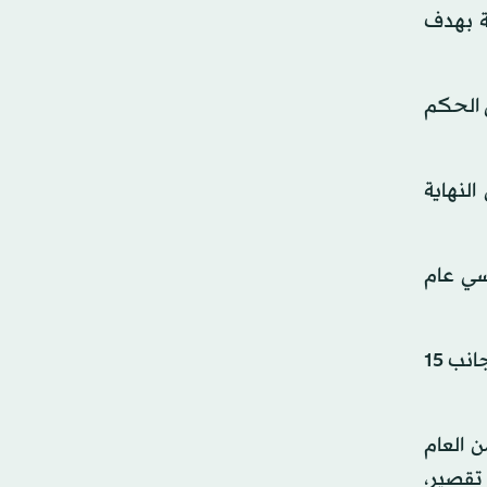
ينية بهدف
ى الحكم
لنهاية
سي عام
وفي قضية بركات، بلغ عدد المتهمين الذين أحيلت أوراقهم إلى المفتي غيابيا؛ نظرا لكونهم هاربين 15 متهما هاربا، إلى جانب 15
المحكمة اعتبارا من 17 مايو (أيار) من العام
و تقصير،