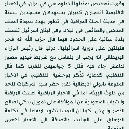
وقررت تخفيض تمثيلها الدبلوماسي في ايران. في الاخبار
الاقليمية انفجاران كبيران يستهدفان مسجدين للسنة
في مدينة الحلة العراقية في تطور يهدد بعودة العنف
المذهبي والطائفي في البلاد، وفي لبنان اسرائيل تقصف
بلدة لبنانية على الحدود فيما قال حزب الله انه فجر
قنبلتين على دورية اسرائيلية. دوليا قال رئيس الوزراء
البريطاني انه يجب ان يتعامل مع شريط فيديو مصور
لداعش جاء فيه قتل 5 جواسيس للغرب كما قال
التنظيم، كدعاية تذّكر بوحشية التنظيم، في الاخبار
المنوعة نابولي الايطالية تقرر حظر سير المركبات للحد
من تلوث البيئة، اما في الاخبار الرياضية اعلنت الرياضة
والشباب السعودية عن الموافقة على تمويل بنكي لصالح
النصر والهلال، كما ان النمسا تشهد ارتفاعا في تكلفة
التزحلق على الجليد. بالاضافة الى الاخبار الاخرى
المنوعة.