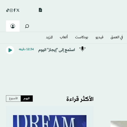
في العمق
فيديو
بودكاست
ألعاب
المزيد
استمع إلى "إيجاز" اليوم
12:34 دقيقه
الأكثر قراءة
اليوم
الأسبوع