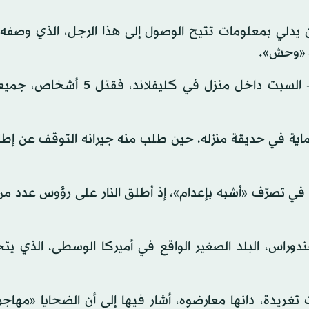
 مالية مقدارها 80 ألف دولار لمن يدلي بمعلومات تتيح الوصول إلى هذا الرجل، الذي و
ه «وحش».
ويشتبه بأنّ الرجل البالغ 38 عاماً فتح النار ليل الجمعة - السبت داخل منزل ف
ماية في حديقة منزله، حين طلب منه جيرانه التوقف عن إطلا
ر في تصرّف «أشبه بإعدام»، إذ أطلق النار على رؤوس عدد م
دوراس، البلد الصغير الواقع في أميركا الوسطى، الذي يتح
غريدة، دانها معارضوه، أشار فيها إلى أن الضحايا «مهاجر