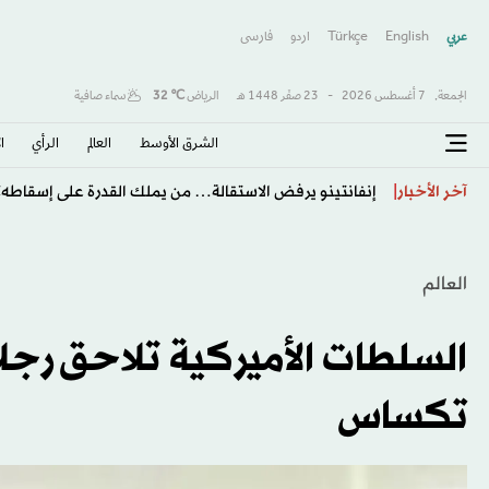
عربي
English
Türkçe
اردو
فارسى
الجمعة,
7 أغسطس 2026
-
23 صفَر 1448 هـ
الرياض
℃
32
سماء صافية
الشرق الأوسط​
العالم
الرأي
ا
طرابزون يكتب صفحة جديدة مع صلاح… استقبال أسطور
آخر الأخبار
العالم
تكساس