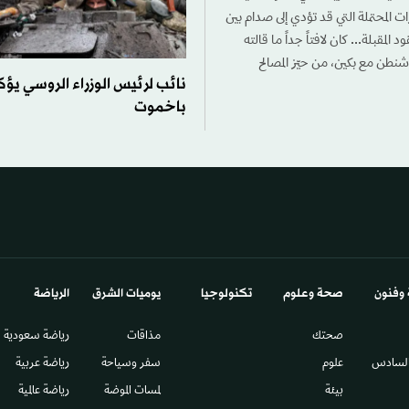
ات المحتملة التي قد تؤدي إلى صدام بين
المقبلة... كان لافتاً جداً ما قالته
اشنطن مع بكين، من حيّز المصالح
نائب لرئيس الوزراء الروسي يؤكد
باخموت
 وفنون
صحة وعلوم
تكنولوجيا
يوميات الشرق​
الرياضة
صحتك
مذاقات
رياضة سعودية
السادس​
علوم
سفر وسياحة
رياضة عربية
بيئة
لمسات الموضة
رياضة عالمية