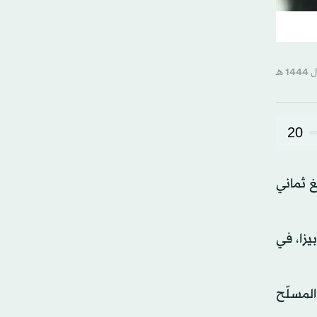
20
غ ثماني
زا، في
لمسلّح