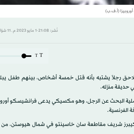
نُشر: 21:08-1 مايو 2023 م ـ 11 شوّال 1444 هـ
T
T
 تلاحق رجلاً يشتبه بأنه قتل خمسة أشخاص، بينهم طفل يبل
في حديقة منزله.
لية البحث عن الرجل، وهو مكسيكي يدعى فرانشيسكو أوروبي
فة الفرنسية.
كيبرز شريف مقاطعة سان خاسينتو في شمال هيوستن، من ا