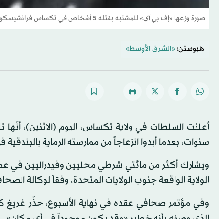
صورة وزعها «إف بي آي» للمشتبه بقتله 5 أشخاص في تكساس فرانشيسكو أوروبيزا (أ.ف.ب)
هيوستن:
«الشرق الأوسط»
أعلنت السلطات في ولاية تكساس، اليوم (الاثنين)، أنّها
سنوات، بعدما أبدوا انزعاجاً من ممارسته الرماية بالبندقية 
ويشارك أكثر من مائتي شرطي محليين وفيدراليين في عم
الولاية الواقعة جنوب الولايات المتحدة، وفقاً لوكالة الصحا
وفي مؤتمر صحافي عقده في نهاية الأسبوع، حذّر غريغ 
الذي وصفه بأنه خطير «وقد يكون موجوداً في أي مكان».