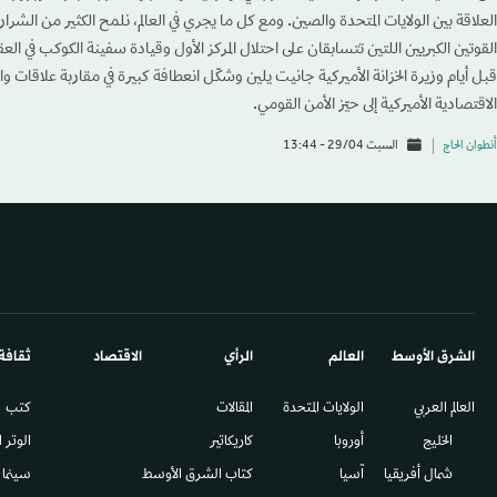
العلاقة بين الولايات المتحدة والصين. ومع كل ما يجري في العالم، نلمح الكثير من الشرار
القوتين الكبريين اللتين تتسابقان على احتلال المركز الأول وقيادة سفينة الكوكب في العقود 
قبل أيام وزيرة الخزانة الأميركية جانيت يلين وشكّل انعطافة كبيرة في مقاربة علاقات و
الاقتصادية الأميركية إلى حيّز الأمن القومي.
أنطوان الحاج
السبت 29/04 - 13:44
الشرق الأوسط​
العالم
الرأي
الاقتصاد
ثقافة
العالم العربي
الولايات المتحدة
المقالات
كتب
الخليج
أوروبا
كاريكاتير
الوتر 
شمال أفريقيا
آسيا
كتاب الشرق الأوسط
سينما