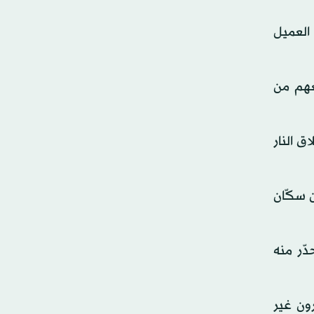
صفه العميل
ي كليفلاند، فقتل 5 أشخاص، جميعهم من
ق النار
ن سكّان
دّر منه
ون غير