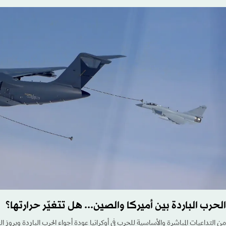
الحرب الباردة بين أميركا والصين... هل تتغيّر حرارتها؟
من التداعيات المباشرة والأساسية للحرب في أوكرانيا عودة أجواء الحرب الباردة وبروز ال