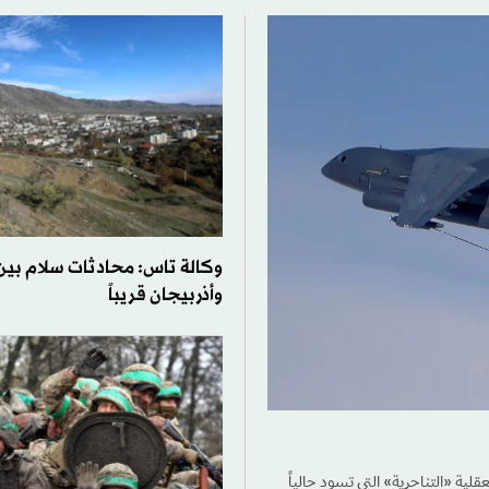
وكالة تاس: محادثات سلام بين أ
وأذربيجان قريباً
عقلية «التناحرية» التي تسود حالياً