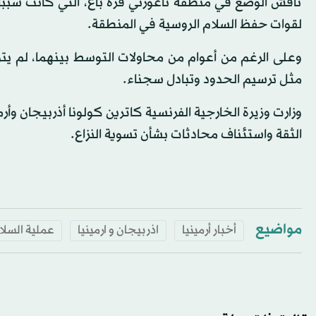
ناقش الوضع في منطقة ناغورني قره باغ، التي كانت سبباً ف
لقوات حفظ السلام الروسية في المنطقة.
وعلى الرغم من أعوام من محاولات التوسط بينهما، لم يتو
مثل ترسيم الحدود وتبادل سجناء.
وزارت وزيرة الخارجية الفرنسية كاترين كولونا أذربيجان وأ
الثقة واستئناف محادثات بشأن تسوية النزاع.
مواضيع
أخبار أرمينيا
اذربيجان و ارمينيا
عملية السلا