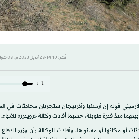
نُشر: 14:10-28 أبريل 2023 م ـ 08 شوّال 1444 هـ
T
T
أرميني قوله إن أرمينيا وأذربيجان ستجريان محادثات في ا
ينهما منذ فترة طويلة، حسبما أفادت وكالة «رويترز» للأنباء.
أو مكانها أو مستواها. وأفادت الوكالة بأن وزير الدفاع ا