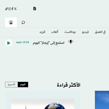
في العمق
فيديو
بودكاست
ألعاب
المزيد
استمع إلى "إيجاز" اليوم
12:34 دقيقه
الأكثر قراءة
اليوم
الأسبوع