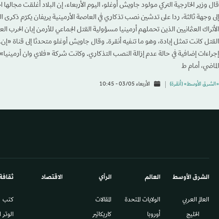
قال وزير الخارجية التركي مولود جاويش أوغلو، اليوم الأربعاء، إن البلاد أغلقت مجالها ا
إلى وجهة ثالثة، ردا على تدشين نصب تذكاري في العاصمة الأرمينية يريفان يكرّم ذكرى ال
الأتراك العثمانيين الذين تحملهم أرمينيا مسؤولية القتل الجماعي للأرمن إبان الحرب العا
القتل كانت تمثل إبادة، وهو ما تنفيه أنقرة. وقال جاويش أوغلو متحدثا إلى قناة «إن.ت
إجراءات إضافية في حالة عدم إزالة النصب التذكاري. وكانت شركة «فلاي وان أرمينيا» 
الماضي، أمام ط
«الشرق الأوسط» (أنقرة)
الأربعاء 03/05 - 10:45
الشرق الأوسط​
العالم
الرأي
الاقتصاد
ثقافة
العالم العربي
الولايات المتحدة
المقالات
كتب
الخليج
أوروبا
كاريكاتير
الوتر 