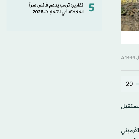
5
تقارير: ترمب يدعم فانس سراً
لخلافته في انتخابات 2028
20
لمستقبل
لأرميني