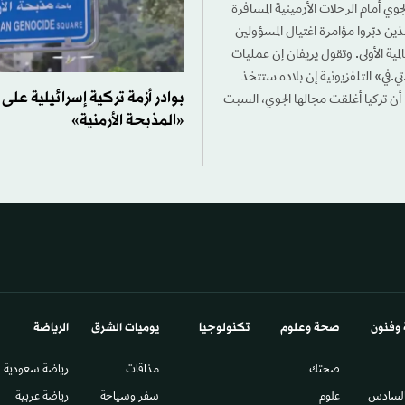
لجوي أمام الرحلات الأرمينية المسافرة
ذين دبّروا مؤامرة اغتيال المسؤولين
لمية الأولى. وتقول يريفان إن عمليات
ي.في» التلفزيونية إن بلاده ستتخذ
بوادر أزمة تركية إسرائيلية عل
أن تركيا أغلقت مجالها الجوي، السبت
«المذبحة الأرمنية»
 وفنون
صحة وعلوم
تكنولوجيا
يوميات الشرق​
الرياضة
صحتك
مذاقات
رياضة سعودية
السادس​
علوم
سفر وسياحة
رياضة عربية