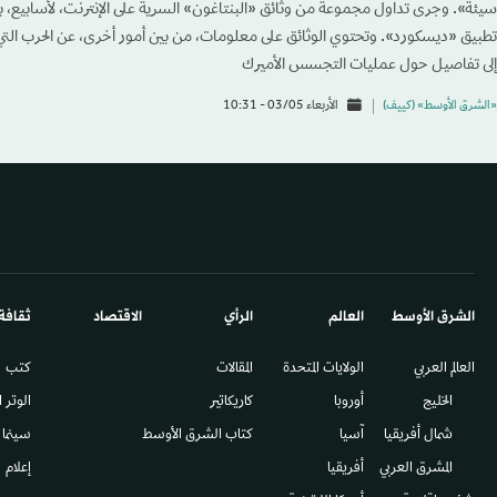
سيئة». وجرى تداول مجموعة من وثائق «البنتاغون» السرية على الإنترنت، لأسابيع،
تطبيق «ديسكورد». وتحتوي الوثائق على معلومات، من بين أمور أخرى، عن الحرب التي ت
إلى تفاصيل حول عمليات التجسس الأميرك
«الشرق الأوسط» (كييف)
الأربعاء 03/05 - 10:31
الشرق الأوسط​
العالم
الرأي
الاقتصاد
ثقافة
العالم العربي
الولايات المتحدة
المقالات
كتب
الخليج
أوروبا
كاريكاتير
الوتر 
شمال أفريقيا
آسيا
كتاب الشرق الأوسط
سينما
المشرق العربي
أفريقيا
إعلام