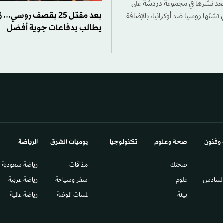
 بعد نشرها في مجموعة دردشة على
بعد مقتل 25 بقصف روسي
شنّها روسيا ضد أوكرانيا، بالإضافة
يطالب بدفاعات جوية أفضل
 وفنون
صحة وعلوم
تكنولوجيا
يوميات الشرق​
الرياضة
صحتك
مذاقات
رياضة سعودية
السادس​
علوم
سفر وسياحة
رياضة عربية
بيئة
لمسات الموضة
رياضة عالمية