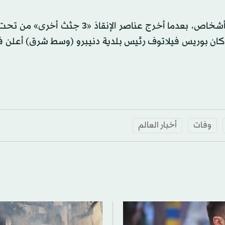
في مدينة أومان (وسط البلاد) «ارتفع عدد القتلى» إلى 10 أشخاص، بعدما أخرج عناصر الإن
 وكان بوريس فيلاتوف رئيس بلدية دنيبرو (وسط شرق) أعلن 
وفات
أخبار العالم