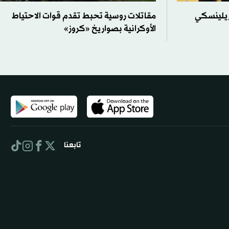
... زيلينسكي
مقاتلات روسية تحبط تقدم قوات الاحتياط
الأوكرانية بصواريخ «كروز»
تابعنا