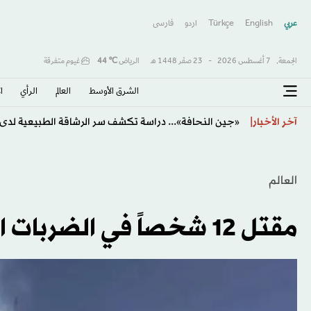
عربي
English
Türkçe
اردو
فارسى
الجمعة,
7 أغسطس 2026
-
23 صفَر 1448 هـ
الرياض
℃
44
غيوم متفرقة
الشرق الأوسط​
العالم
الرأي
ا
«جين النحافة»... دراسة تكشف سر الرشاقة الطبيعية ل
آخر الأخبار
العالم
مقتل 12 شخصاً في الضربات الليلية الروسية على أوكرانيا