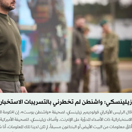
زيلينسكي: واشنطن لم تخطرني بالتسريبات الاستخبارا
قال الرئيس الأوكراني فولوديمير زيلينسكي، لصحيفة «واشنطن بوست»، إن الحكومة الأمي
الاستخباراتية ذات الأصداء المدوِّية على الإنترنت. وأضاف زيلينسكي، للصحيفة الأميركية،
أتلقّ معلومات من البيت الأبيض أو البنتاغون مسبقاً، لم تكن لدينا تلك المعلومات، أنا ش