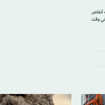
قاذ «3 جثث أخرى» من تحت أنقاض
في وقت