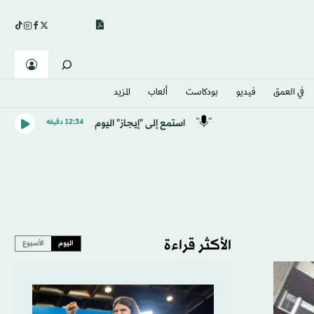
في العمق
فيديو
بودكاست
ألعاب
المزيد
استمع إلى "إيجاز" اليوم
12:34 دقيقه
الأكثر قراءة
اليوم
الأسبوع