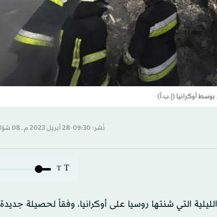
وسط أوكرانيا (إ.ب.أ)
نُشر: 09:30-28 أبريل 2023 م ـ 08 شوّال 1444 هـ
T
T
ت الليلية التي شنتها روسيا على أوكرانيا، وفقاً لحصيلة جديدة 