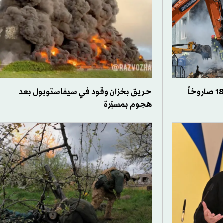
الجيش الأوكراني: تدمير 15 من 18 صاروخاً
حريق بخزان وقود في سيفاستوبول بعد
هجوم بمسيّرة