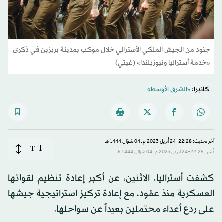
جنود من الجيش الملكي الأسترالي خلال موكب بمدينة بريزبن في ذكرى
«خدمة أستراليا ونيوزيلندا» (غيتي)
كانبرا:
«الشرق الأوسط»
آخر تحديث: 22:28-24 أبريل 2023 م ـ 04 شوّال 1444 هـ
T
T
نُشر: 22:25-24 أبريل 2023 م ـ 04 شوّال 1444 هـ
كشفت أستراليا، الاثنين، عن أكبر إعادة تنظيم لقواتها
العسكرية منذ عقود، مع إعادة تركيز استراتيجية جيشها
على ردع أعداء محتملين بعيداً عن سواحلها.