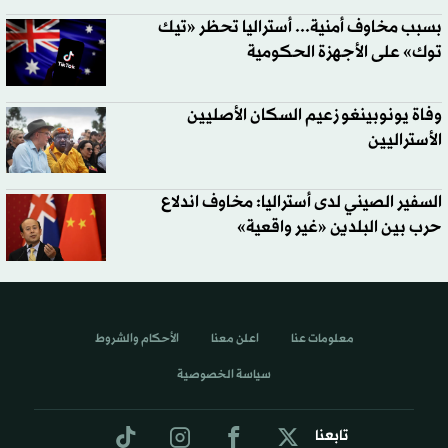
بسبب مخاوف أمنية... أستراليا تحظر «تيك
توك» على الأجهزة الحكومية
وفاة يونوبينغو زعيم السكان الأصليين
الأستراليين
السفير الصيني لدى أستراليا: مخاوف اندلاع
حرب بين البلدين «غير واقعية»
معلومات عنا
اعلن معنا
الأحكام والشروط
سياسة الخصوصية
تابعنا