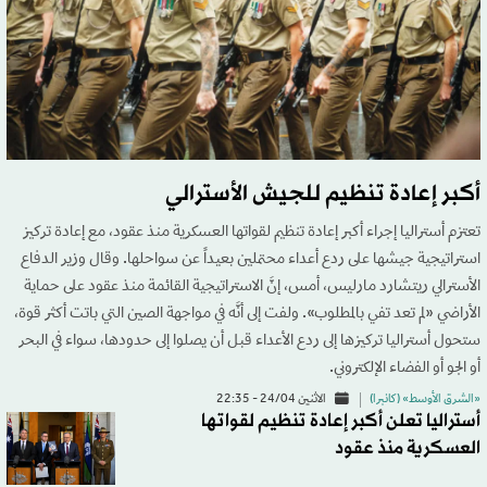
أكبر إعادة تنظيم للجيش الأسترالي
تعتزم أستراليا إجراء أكبر إعادة تنظيم لقواتها العسكرية منذ عقود، مع إعادة تركيز
استراتيجية جيشها على ردع أعداء محتملين بعيداً عن سواحلها. وقال وزير الدفاع
الأسترالي ريتشارد مارليس، أمس، إنَّ الاستراتيجية القائمة منذ عقود على حماية
الأراضي «لم تعد تفي بالمطلوب». ولفت إلى أنَّه في مواجهة الصين التي باتت أكثر قوة،
ستحول أستراليا تركيزها إلى ردع الأعداء قبل أن يصلوا إلى حدودها، سواء في البحر
أو الجو أو الفضاء الإلكتروني.
«الشرق الأوسط» (كانبرا)
الاثنين 24/04 - 22:35
أستراليا تعلن أكبر إعادة تنظيم لقواتها
العسكرية منذ عقود