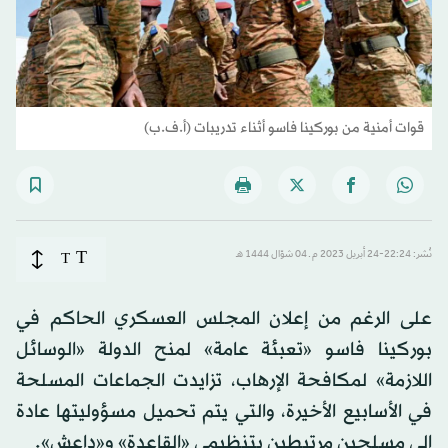
قوات أمنية من بوركينا فاسو أثناء تدريبات (أ.ف.ب)
T
نُشر: 22:24-24 أبريل 2023 م ـ 04 شوّال 1444 هـ
T
على الرغم من إعلان المجلس العسكري الحاكم في
بوركينا فاسو «تعبئة عامة» لمنح الدولة «الوسائل
اللازمة» لمكافحة الإرهاب، تزايدت الجماعات المسلحة
في الأسابيع الأخيرة، والتي يتم تحميل مسؤوليتها عادة
إلى مسلحين مرتبطين بتنظيمي «القاعدة» و«داعش».