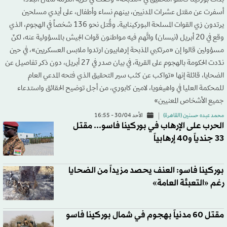
بدأت بوركينا فاسو التحقيق في «مذبحة» وقعت في قرية الكرمة شمال البلاد،
أسفرت عن مقتل عشرات المدنيين، بينهم نساء وأطفال، على أيدي مسلحين
يرتدون زي القوات المسلحة البوركينابية. وقُتل نحو 136 شخصاً في الهجوم، الذي
وقع في 20 أبريل (نيسان) واتَّهم فيه مواطنون قوات الجيش بالمسؤولية عنه، لكنّ
مسؤولين قالوا إن «مرتكبي المذبحة إرهابيون ارتدوا ملابس العسكريين»، في حين
ندّدت الحكومة بالهجوم على القرية، في بيان صدر في 27 أبريل، دون ذكر تفاصيل عن
الضحايا، قائلة إنها «تواكب عن كثب سير التحقيق الذي فتحه المدعي العام
للمحكمة العليا في واهيغويا، لامين كابوري، من أجل توضيح الحقائق واستدعاء
جميع الأشخاص المعنيين»
محمد عبده حسنين (القاهرة)
الأحد 30/04 - 16:55
الحرب على الإرهاب في بوركينا فاسو... مقتل
33 جندياً و40 إرهابياً
بوركينا فاسو: العنف يحصد مزيداً من الضحايا
رغم «التعبئة العامة»
مقتل 60 مدنياً بهجوم في شمال بوركينا فاسو