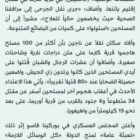
إقليم ياتنغا. وأضاف: «جرى نقل الجرحى إلى مرافقنا
الصحية حيث يخضعون حالياً للعلاج»، مشيراً إلى أن
المسلحين «استولوا» على كميات من البضائع المتنوعة.
وأفاد سكان نقلاً عن ناجين بأن أكثر من 100 مسلح
هاجموا قرية كارما على متن دراجات نارية وشاحنات
صغيرة. وأضافوا أن عشرات الرجال والشبان قُتلوا على
أيدي المسلحين الذين كانوا يرتدون زي الجيش، واضعين
حصيلة الضحايا عند «80 قتيلاً تقريباً». يأتي هذا الاعتداء
الأحدث في أعقاب هجوم آخر لمسلحين أسفر عن مقتل
34 متطوعاً و6 جنود بالقرب من قرية أوريما، على بعد
نحو 15 كيلومتراً من واهيغويا.
وأعلن المجلس العسكري في بوركينا فاسو إثر ذلك
«تعبئة عامة» لمنح الدولة «كل الوسائل اللازمة»