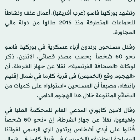
وتشهد بوركينا فاسو (غرب أفريقيا)، أعمال عنف ونشاطاً
للجماعات المتطرفة منذ 2015 طالها من دولة مالي
المجاورة.
وقتل مسلحون يرتدون أزياء عسكرية في بوركينا فاسو
نحو 60 شخصاً، بحسب مصدر قضائي، الاثنين، ذكر
لوكالة «الصحافة الفرنسية»، نقلاً عن جهاز الشرطة، أن
«الهجوم وقع (الخميس) في قرية كارما في شمال إقليم
ياتنغا»، مضيفاً أن المسلحين «استولوا» على كميات من
البضائع المتنوعة خلال هذا الهجوم الدامي.
وقال لامين كابوري المدعي العام للمحكمة العليا في
واهيغويا، نقلاً عن جهاز الشرطة، إن «نحو 60 شخصاً
قُتلوا على أيدي أشخاص يرتدون الزي الرسمي لقواتنا
المسلحة الوطنية» (الخميس) في قرية كارما في شمال