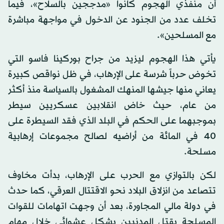
أن منفذي الهجوم كانوا «مدججين بالسلاح»، فيما
تخلف عدد من الجنود عن الدخول في مواجهة مباشرة
مع المسلحين».
يأتي هذا الهجوم ليزيد من جراح بوركينا فاسو التي
تخوض حرباً شرسة على الإرهاب، في ظل نواقص كبيرة
يعاني منها جيشها المنهك المشغول بالسياسة منذ أكثر
من عام، حيث خاض انقلابين عسكريين سيطر
بموجبهما على الحكم في البلد الذي فقد السيطرة على
40 في المائة من أراضيه لصالح مجموعات إرهابية
مسلحة.
لكن بالتوازي مع الحرب على الإرهاب، بدأت مخاوف
تتصاعد من انزلاق البلاد نحو الاقتتال العرقي، كما حدث
في دولة مالي المجاورة، بعد أن وجهت اتهامات للقوات
المسلحة بقتل المدنيين بشكل عشوائي خلال مهام