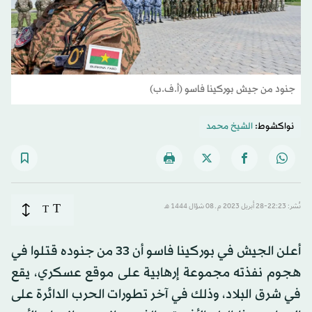
جنود من جيش بوركينا فاسو (أ.ف.ب)
نواكشوط:
الشيخ محمد
T
نُشر: 22:23-28 أبريل 2023 م ـ 08 شوّال 1444 هـ
T
أعلن الجيش في بوركينا فاسو أن 33 من جنوده قتلوا في
هجوم نفذته مجموعة إرهابية على موقع عسكري، يقع
في شرق البلاد، وذلك في آخر تطورات الحرب الدائرة على