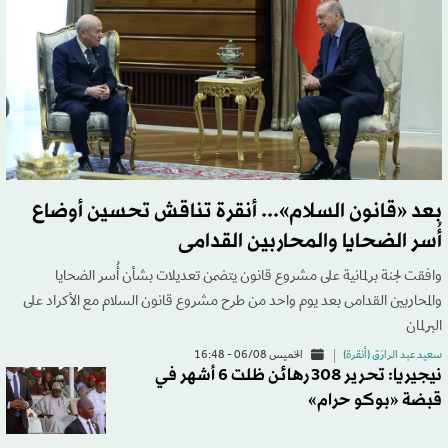
بعد «قانون السلام»... أنقرة تناقش تحسين أوضاع
أُسر الضحايا والمحاربين القدامى
وافقت لجنة برلمانية على مشروع قانون يتضمن تعديلات بشأن أُسر الضحايا
والمحاربين القدامى بعد يوم واحد من طرح مشروع قانون السلام مع الأكراد على
البرلمان
سعيد عبد الرازق (أنقرة)
الخميس 06/08 - 16:48
نيجيريا: تحرير 308 رهائن ظلت 6 أشهر في
قبضة «بوكو حرام»