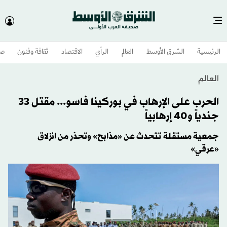
الرئيسية
الشرق الأوسط​
العالم
الرأي
الاقتصاد
ثقافة وفنون
صح
العالم
الحرب على الإرهاب في بوركينا فاسو... مقتل 33
جندياً و40 إرهابياً
جمعية مستقلة تتحدث عن «مذابح» وتحذر من انزلاق
«عرقي»