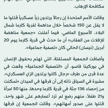
مكافحة الإرهاب.
وقالت الأمم المتحدة إن رجالاً يرتدون زياً عسكرياً قتلوا ما
لا يقل عن 150 شخصاً خلال مداهمة لقرية كارما شمال
البلاد، الأسبوع الماضي، فيما أعلنت «جمعية مناهضة
للإفلات من العقاب» أن ما حدث في قرية كارما يوم 20
أبريل (نيسان) الحالي كان «تصفية جماعية».
وأضافت الجمعية المستقلة، التي تهتم بحقوق الإنسان
في بوركينا فاسو، أن «التصفية الجماعية» وقعت في
عدة قرى من طرف «رجال كانوا يرتدون الزي العسكري»،
مشيرة في السياق ذاته إلى أن فرقها في الميدان «تمكنت
من إحصاء 136 جثة في قرية كارما وحدها، منها 50 امرأة
و21 طفلاً، منهم رضع لم تزد أعمارهم على شهر واحد،
قتلوا على صدور أمهاتهم». وقالت الجمعية إن فرقها