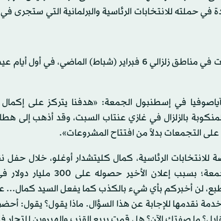
في الوقت ذاته واصلت المعارضة تحركها المكثف، وانتشرت في مناطق زلزالي 6 فبراير (شباط) الماضي، في 
اصوفيا في إسطنبول الجمعة: «هدفنا يتركز على إكمال ا
 نورداغي المنكوبة بالزلزال في غازي عنتاب السبت، وقد أذهب إلى هطا
لانتخابات الرئاسية، كمال كليتشدار أوغلو، خلال حفل نقل
المستخرج من البحر الأسود إلى البر ليل الخميس - الجمعة؛ بسبب إعلان الأخ
لطبع، لن أخبركم بأي شيء بالكذب كما يفعل السيد كمال... ع
قابل؟ ما صفتك الآن؟ هل قمت ببيع القنب والهيروين للتجار ف