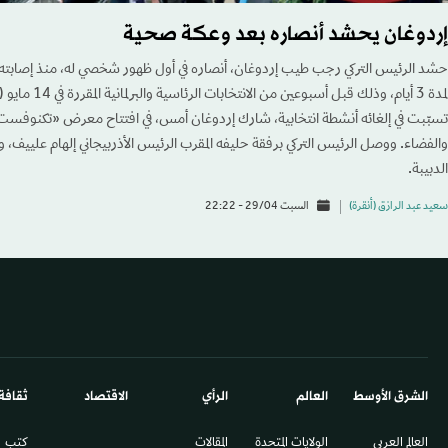
إردوغان يحشد أنصاره بعد وعكة صحية
حشد الرئيس التركي رجب طيب إردوغان، أنصاره في أول ظهور شخصي له، منذ إصابته 
لمدة 3 أيام، وذلك 
تسبّبت في إلغائه أنشطة انتخابية، شارك إردوغان أمس، في افتتاح معرض «تكنوفست»
والفضاء. ووصل الرئيس التركي برفقة حليفه المقرب الرئيس الأذربيجاني إلهام علييف، ور
الدبيبة.
سعيد عبد الرازق (أنقرة)
السبت 29/04 - 22:22
الشرق الأوسط​
العالم
الرأي
الاقتصاد
ثقافة
العالم العربي
الولايات المتحدة
المقالات
كتب