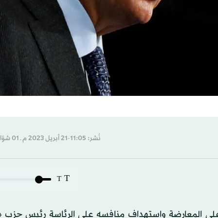
نُشر: 11:05-21 أبريل 2023 م ـ 01 شوّال 1444 هـ
T
T
لى المعارضة واستهداف منافسه على الرئاسة رئيس حزب 