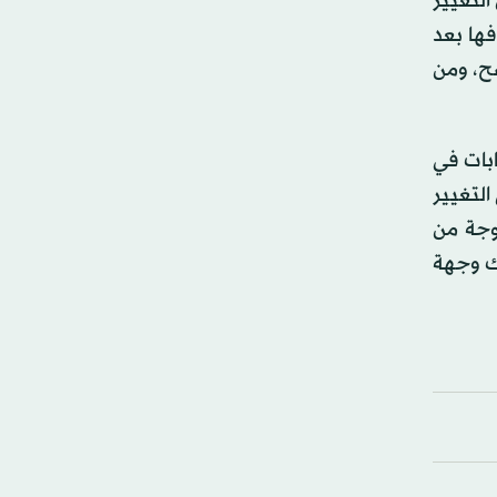
التغيير
فها بعد
ضح، ومن
ابات في
التغيير
موجة من
اك وجهة