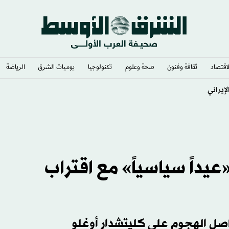
لاقتصاد
ثقافة وفنون
صحة وعلوم
تكنولوجيا
يوميات الشرق​
الرياضة
إيراني
عيداً سياسياً» مع اقتراب
واصل الهجوم على كليتشدار أوغلو