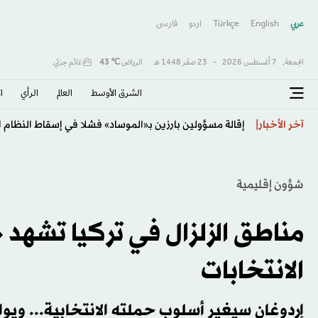
عربي
English
Türkçe
اردو
فارسى
الجمعة,
7 أغسطس 2026
-
23 صفَر 1448 هـ
الرياض
℃
43
غائم جزئي
الشرق الأوسط​
العالم
الرأي
ا
إقالة مسؤولين بارزين بـ«الموساد» فشلا في إسقاط النظام ال
آخر الأخبار
شؤون إقليمية
مناطق الزلزال في تركيا تشهد «
الانتخابات
إردوغان سيغير أسلوب حملته الانتخابية... وي