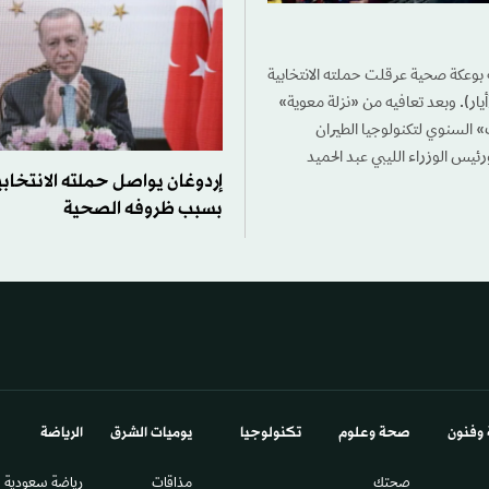
بوعكة صحية عرقلت حملته الانتخابية
قبل أسبوعين من الانتخابات الرئاسية والبرلمانية المقررة في 14 مايو (أيار). وبعد تعافيه من «نزلة معوية»
 السنوي لتكنولوجيا الطيران
ئيس الوزراء الليبي عبد الحميد
إردوغان يواصل حملته الانتخابية
بسبب ظروفه الصحية
 وفنون
صحة وعلوم
تكنولوجيا
يوميات الشرق​
الرياضة
صحتك
مذاقات
رياضة سعودية