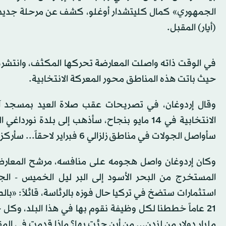
(أيار) المقبل.
حيث باتت هذه المناطق محور المعركة الانتخابية.
وقال إردوغان، في تصريحات عقب صلاة العيد بمسجد آي
الانتخابية في 14 مايو بنجاح، سأذهب إلى بلدة
سأواصل الجولات في مناطق زلزالي 6 فبراير لاحقاً... سأركز على التجمعات بدلاً من افتتاح المشروعات».
وكان إردوغان واصل هجومه على منافسه، مرشح المعارضة ل
استثمارات ستضخ في تركيا حال فوزه بالرئاسة، قائلاً: «با
مليار دولار من لندن... من أين جئت بها؟ ماذا قدمت في الم