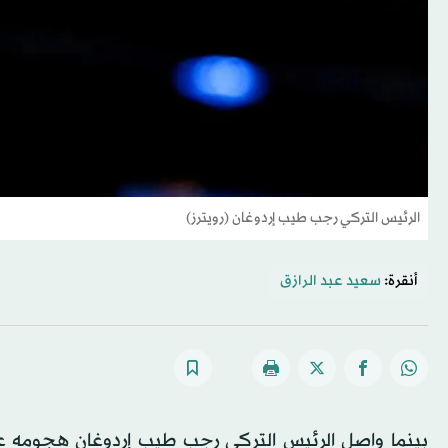
الرئيس التركي رجب طيب إردوغان (رويترز)
أنقرة:
سعيد عبد الرازق
بينما واصل الرئيس التركي رجب طيب إردوغان هجومه ع