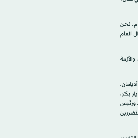
ام. نحن
ل العام
والأزمة
ديامان،
ار بكر،
 ورئيس
تضررين