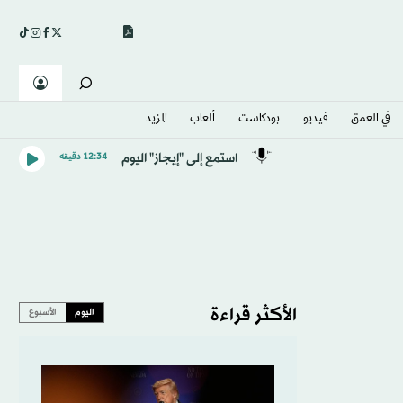
في العمق
فيديو
بودكاست
ألعاب
المزيد
استمع إلى "إيجاز" اليوم
12:34 دقيقه
الأكثر قراءة
اليوم
الأسبوع