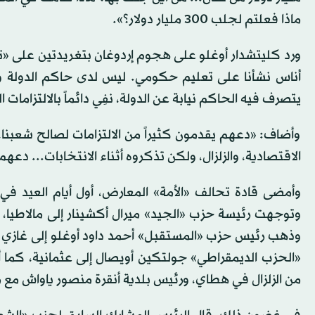
ماذا فعلتم لجلب 300 مليار دولار؟».
ورد كليتشدار أوغلو على هجوم إردوغان بتغريدتين على «تويت
أناس نشأنا على تعليم حكومي. ليس لدى حاكم الدولة وعد،
يتصرف فيه الحاكم نيابة عن الدولة، نفِي دائماً بالالتزامات
وأضاف: «دعهم يقدمون كثيراً من الالتزامات لصالح شعبنا، 
الاقتصادية، والزلزال، ولكن تذكروه أثناء الانتخابات... د
وأمضى قادة تحالف «الأمة» المعارض، أول أيام العيد في ال
وتوجهت رئيسة حزب «الجيد» ميرال أكشينار إلى مالاطيا، و
وذهب رئيس حزب «المستقبل» أحمد داود أوغلو إلى غازي ع
«الحزب الديمقراطي» جولتكين أويصال إلى عثمانية، كما 
من الزلزال في هطاي، ورئيس بلدية أنقرة منصور ياواش مع 