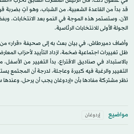
في غضون ذلك، قال الرئيس المشارك السابق لحزب «الشعوب 
قد بدأ من القاعدة الشعبية، من الشباب، وهو آتٍ بضربة ق
الآن، وستستمر هذه الموجة في النمو بعد الانتخابات. وب
الجولة الأولى للانتخابات الرئاسية.
وأضاف دميرطاش، في بيان بعث به إلى صحيفة «قرار» من مح
ظل تغييرات اجتماعية ضخمة، ازداد التأييد لأحزاب المعار
بالاستبداد في صناديق الاقتراع، بدأ التغيير من الأسفل،
التغيير والرغبة فيه كبيرة وعاجلة، لدرجة أن المجتمع يس
نظر مشتركة مفادها بأن «إردوغان يجب أن يرحل، وعندها 
مواضيع
إردوغان