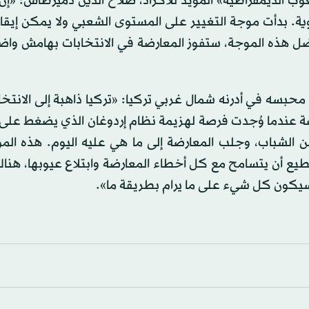
الديمقراطية» المؤيد للأكراد، صلاح الدين دميرطاش: «إن 
وية. بدأت موجة التغيير على المستوى الشعبي ولا يمكن إيقا
فضل هذه الموجة، ستفوز المعارضة في الانتخابات بهامش وا
بسه في أدرنه شمال غربي تركيا: «تركيا ذاهبة إلى الانتخ
ضة عندما وُجدت فرصة لهزيمة نظام إردوغان الذي يضغط على 
 من الشباب، وجلب المعارضة إلى ما هي عليه اليوم. هذه ال
تطيع أن يتسامح مع كل أخطاء المعارضة وابتلاع عيوبها، هن
سيكون كل شيء على ما يرام بطريقة ما».