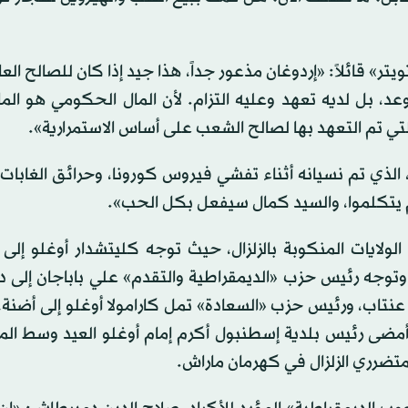
ر» قائلاً: «إردوغان مذعور جداً، هذا جيد إذا كان للصالح الع
 بل لديه تعهد وعليه التزام. لأن المال الحكومي هو الما
 التي تم التعهد بها لصالح الشعب على أساس الاستمرارية».
الذي تم نسيانه أثناء تفشي فيروس كورونا، وحرائق الغابات، 
عهم يتكلموا، والسيد كمال سيفعل بكل الحب».
ولايات المنكوبة بالزلزال، حيث توجه كليتشدار أوغلو إلى أ
توجه رئيس حزب «الديمقراطية والتقدم» علي باباجان إلى دي
نتاب، ورئيس حزب «السعادة» تمل كارامولا أوغلو إلى أضنة،
أمضى رئيس بلدية إسطنبول أكرم إمام أوغلو العيد وسط الم
متضرري الزلزال في كهرمان ماراش.