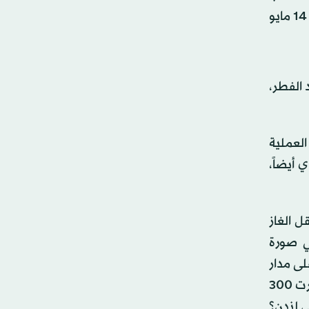
الجمهوري» كمال كليتشدار أوغلو، كشف عن مرحلة جديدة في حملته للانتخابات الرئاسية والبرلمانية التي ستجرى في 14 مايو
أول أيام عيد الفطر،
لعملية
ي أيضاً،
 الغاز
ير حصوله على 300 مليار دولار في صورة
لى مدار
21 عاماً خططنا لكل وظيفة نقوم بها في هذا البلد، وكل خدمة نقدمها للإجابة عن هذا السؤال. ماذا يقول؟ يقول: أحضرت 300
ي لندن؟