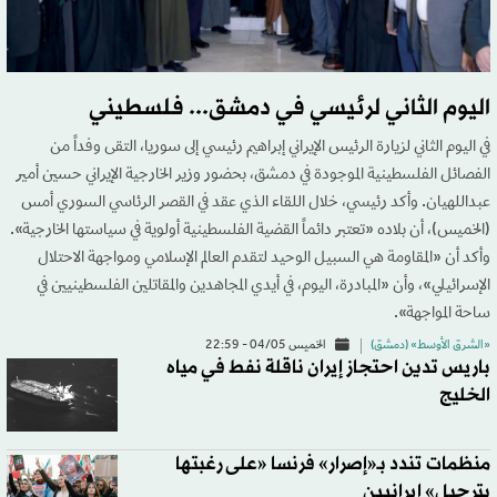
اليوم الثاني لرئيسي في دمشق... فلسطيني
في اليوم الثاني لزيارة الرئيس الإيراني إبراهيم رئيسي إلى سوريا، التقى وفداً من
الفصائل الفلسطينية الموجودة في دمشق، بحضور وزير الخارجية الإيراني حسين أمير
عبداللهيان. وأكد رئيسي، خلال اللقاء الذي عقد في القصر الرئاسي السوري أمس
(الخميس)، أن بلاده «تعتبر دائماً القضية الفلسطينية أولوية في سياستها الخارجية».
وأكد أن «المقاومة هي السبيل الوحيد لتقدم العالم الإسلامي ومواجهة الاحتلال
الإسرائيلي»، وأن «المبادرة، اليوم، في أيدي المجاهدين والمقاتلين الفلسطينيين في
ساحة المواجهة».
«الشرق الأوسط» (دمشق)
الخميس 04/05 - 22:59
باريس تدين احتجاز إيران ناقلة نفط في مياه
الخليج
منظمات تندد بـ«إصرار» فرنسا «على رغبتها
بترحيل» إيرانيين