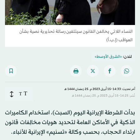
النساء اللاتي يخالفن القانون سيتلقين رسالة تحذيرية نصية بشأن
العواقب (إ.ب.أ)
لندن:
«الشرق الأوسط»
آخر تحديث: 14:33-15 أبريل 2023 م ـ 25 رَمضان 1444 هـ
T
T
نُشر: 14:25-15 أبريل 2023 م ـ 25 رَمضان 1444 هـ
بدأت الشرطة الإيرانية اليوم (السبت)، استخدام الكاميرات
الذكية في الأماكن العامة لتحديد هويات مخالِفات قانون
ارتداء الحجاب، بحسب وكالة «تسنيم» الإيرانية للأنباء.