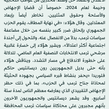
الاعتدال واعتماد حل وسط، محذرين من عواقب انتخابية
وخيمة لعام 2024، خصوصاً أن قضايا الإجهاض
والأسلحة وحقوق المثليين، تخاطر أيضاً بإبعاد
المعتدلين. وقال هؤلاء: «في نهاية المطاف، يقوم الحزب
الجمهوري بإلحاق ضرر كبير بنفسه من خلال مضاعفة
سياسات ترمب، بدلاً من الانفصال عنه، والتحول إلى أجندة
اجتماعية أكثر اعتدالاً». ويشير هؤلاء إلى خسارة غالبية
مرشحي ترمب الانتخابات النصفية العام الماضي، للدلالة
على خطورة الاندفاع في مسار التشدد. ويناقش هؤلاء
بأنه حتى بديل الجمهوريين رون ديسانتيس حاكم
فلوريدا «يحفر بنشاط قبره السياسي بجهوده الحثيثة
لمحاذاة جناح ترمب في الحزب»، بما في ذلك حظر
الإجهاض التقييدي الذي يعارضه معظم الناس لمدة ستة
أسابيع. وقد يشعر ديسانتيس والجمهوريون الآخرون
بأنهم مجبرون على محاكاة سياسات ترمب المحافظة