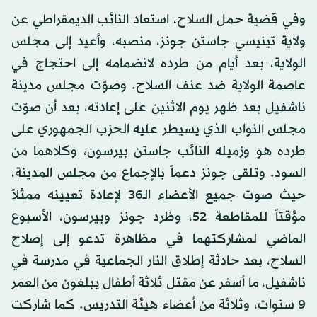
وفي قضية حمل السلاح، استعاد النائب الديمقراطي عن
ولاية تينيسي جاستن جونز، منصبه، وأعيد إلى مجلس
الولاية، بعد أيام من طرده لانضمامه إلى احتجاج في
عاصمة الولاية ضد عنف السلاح. وصوّت مجلس مدينة
ناشفيل بعد ظهر يوم الاثنين على إعادته، بعد أن صوّت
مجلس النواب الذي يسيطر عليه الحزب الجمهوري على
طرده هو وزميله النائب جاستن بيرسون، وكلاهما من
السود. وتلقى جونز دعماً بالإجماع من مجلس المدينة،
حيث صوت جميع الأعضاء الـ36 لإعادة تعيينه ممثلاً
مؤقتاً للمقاطعة 52، وطُرد جونز وبيرسون، الأسبوع
الماضي لمشاركتهما في مظاهرة تدعو إلى إصلاح
السلاح، بعد حادثة إطلاق النار الجماعية في مدرسة في
ناشفيل، ما أسفر عن مقتل ثلاثة أطفال يبلغون من العمر
9 سنوات، وثلاثة من أعضاء هيئة التدريس. كما شاركت