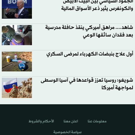
الجمود السياسي بين البيت الأبيض
والكونغرس يثير ذعر الأسواق المالية
شاهد.... مراهق أميركي ينقذ حافلة مدرسية
بعد فقدان سائقها الوعي
أول علاج بنبضات الكهرباء لمرضى السكري
شويغو: روسيا تعزز قواعدها في آسيا الوسطى
لمواجهة أميركا
معلومات عنا
اعلن معنا
الأحكام والشروط
سياسة الخصوصية