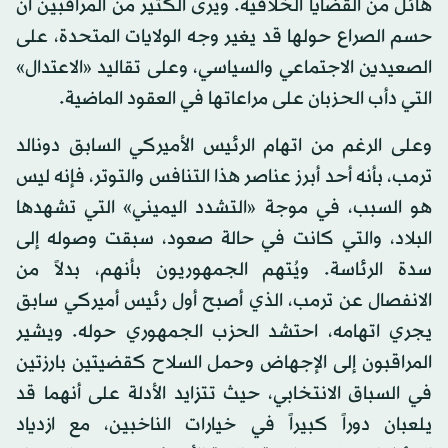
هائل من القضايا الخلافية. ويرى الكثير من المراقبين أن
حسم الصراع حولها قد يغير وجه الولايات المتحدة، على
الصعيدين الاجتماعي والسياسي، وعلى تقاليد «الاعتدال»
التي دأب الحزبان على مراعاتها في العقود الماضية.
وعلى الرغم من اتهام الرئيس الأميركي السابق دونالد
ترمب، بأنه أحد أبرز عناصر هذا التنافس والتوتر، فإنه ليس
هو السبب، في موجة «التشدد اليميني» التي تشهدها
البلاد، والتي كانت في حالة صعود، سبقت وصوله إلى
سدة الرئاسة. ويُتهم الجمهوريون بأنهم، بدلاً من
الانفصال عن ترمب، الذي أصبح أول رئيس أميركي سابق
يجري اتهامه، احتشد الحزب الجمهوري حوله. ويشير
المراقبون إلى الإجهاض وحمل السلاح كقضيتين بارزتين
في السباق الانتخابي، حيث تتزايد الأدلة على أنهما قد
يلعبان دوراً كبيراً في خيارات الناخبين، مع ازدياد