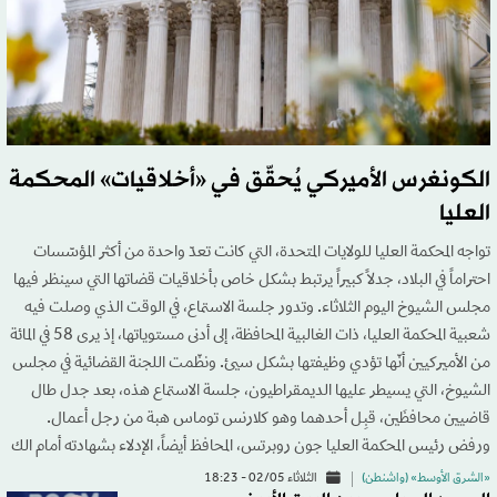
الكونغرس الأميركي يُحقّق في «أخلاقيات» المحكمة
العليا
تواجه المحكمة العليا للولايات المتحدة، التي كانت تعدّ واحدة من أكثر المؤسّسات
احتراماً في البلاد، جدلاً كبيراً يرتبط بشكل خاص بأخلاقيات قضاتها التي سينظر فيها
مجلس الشيوخ اليوم الثلاثاء. وتدور جلسة الاستماع، في الوقت الذي وصلت فيه
شعبية المحكمة العليا، ذات الغالبية المحافظة، إلى أدنى مستوياتها، إذ يرى 58 في المائة
من الأميركيين أنّها تؤدي وظيفتها بشكل سيئ. ونظّمت اللجنة القضائية في مجلس
الشيوخ، التي يسيطر عليها الديمقراطيون، جلسة الاستماع هذه، بعد جدل طال
قاضيين محافظَين، قبِل أحدهما وهو كلارنس توماس هبة من رجل أعمال.
ورفض رئيس المحكمة العليا جون روبرتس، المحافظ أيضاً، الإدلاء بشهادته أمام الك
«الشرق الأوسط» (واشنطن)
الثلاثاء 02/05 - 18:23