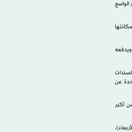
 الواسع
كانتها
 ويدفعه
السندات
حدة عن
زمة المصارف الأميركية وانهيار 3 مصارف من أكبر
ربعاء)،