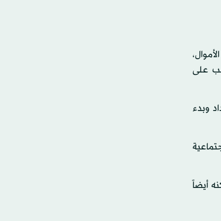
لأموال،
 31.4 تريليون دولار، ويجب على
د وبدء
تماعية
ه أيضاً