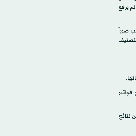
لم يرفع
ب ضرراً
لتصنيف
تها.
من دفع فواتير
ن نتائج