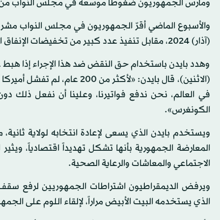
ومارس الجمهوريون ضغوطاً موسعة في مجلس النواب من أج
(آذار) 2024، مقابل تنفيذ عدد كبير من تخفيضات الإنفاق التي تصل إلى 4.8 مليار دولار.
وهدد بايدن باستخدام حق النقض ضد هذا الإجراء إذا هبط 
(الاثنين)، قال بايدن: «لأكثر م
الكونغرس».
ويستخدم بايدن الذي يسعى لإعادة انتخابه لولاية ثانية
المعارضة الجمهورية بأنها تشكل تهديداً اقتصادياً، وي
الاجتماعي والمعاشات والرعاية الصحية.
ويرفض الديمقراطيون اشتراطات الجمهوريين لرفع سقف ا
الذي يستخدمه البيت الأبيض مراراً، لإلقاء اللوم على الج