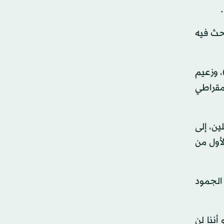
بحث فيه
 وزعيم
مقراطي
ين، إلى
لأول من
الجمود
أننا لن