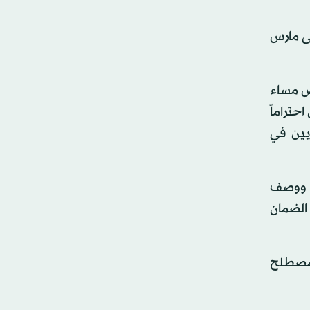
ن بمقدار 1.5 تريليون دولار حتى مارس
يض مساء
ل احتراماً
كومة رهينة من بعض أعضاء (MAGA) الجمهوريين في
م ووصف
الضمان
لمصطلح