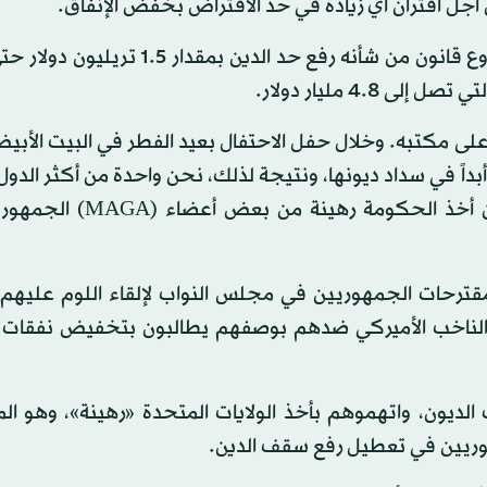
ل اقتران أي زيادة في حد الاقتراض بخفض الإنفاق.
والأسبوع الماضي أقرّ الجمهوريون في مجلس النواب مشروع قانون من شأنه رفع حد الدي
على مكتبه. وخلال حفل الاحتفال بعيد الفطر في البيت الأب
ن 200 عام، لم تفشل أميركا أبداً في سداد ديونها، ونتيجة لذلك، نحن واحدة من أكثر الدو
في العالم، نحن ندفع فواتيرنا، وعلينا أن نفعل ذلك دون أخذ الح
، مقترحات الجمهوريين في مجلس النواب لإلقاء اللوم عليه
ثير الناخب الأميركي ضدهم بوصفهم يطالبون بتخفيض نفقات 
لديون، واتهموهم بأخذ الولايات المتحدة «رهينة»، وهو ا
مهوريين في تعطيل رفع سقف الدين.