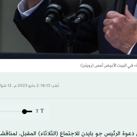
» في البيت الأبيض أمس (رويترز)
نُشر: 18:13-2 مايو 2023 م ـ 12 شوّال 1444 هـ
T
T
عوة الرئيس جو بايدن للاجتماع (الثلاثاء) المقبل، لمناق