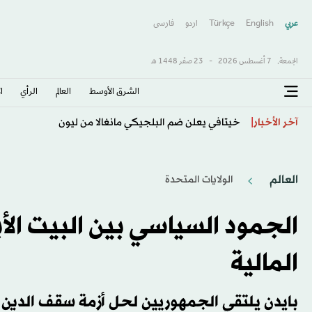
عربي
English
Türkçe
اردو
فارسى
الجمعة,
7 أغسطس 2026
-
23 صفَر 1448 هـ
الشرق الأوسط​
العالم
الرأي
ا
حرب إيران... هل أوقفت البرنامج النووي أم أبطأته فقط؟
آخر الأخبار
العالم
الولايات المتحدة​
الجمود السياسي بين البيت ال
المالية
بايدن يلتقي الجمهوريين لحل أزمة سقف الدين 