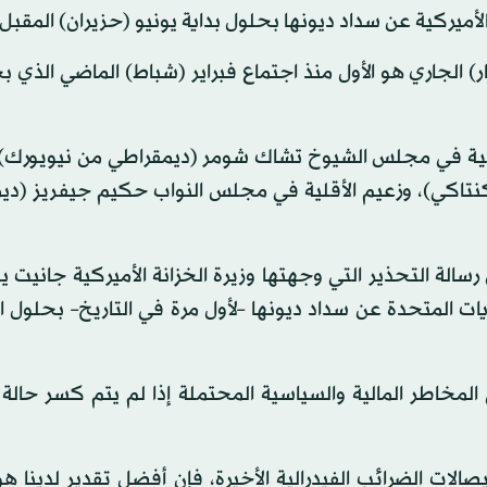
أميركية عن سداد ديونها بحلول بداية يونيو (حزيران) المقبل.
ر) الجاري هو الأول منذ اجتماع فبراير (شباط) الماضي الذي 
أغلبية في مجلس الشيوخ تشاك شومر (ديمقراطي من نيويورك)،
تاكي)، وزعيم الأقلية في مجلس النواب حكيم جيفريز (دي
لة التحذير التي وجهتها وزيرة الخزانة الأميركية جانيت يل
يات المتحدة عن سداد ديونها –لأول مرة في التاريخ– بحلول ا
لمخاطر المالية والسياسية المحتملة إذا لم يتم كسر حالة 
صالات الضرائب الفيدرالية الأخيرة، فإن أفضل تقدير لدينا هو 