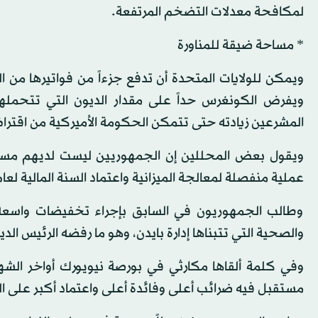
لمكافحة معدلات التضخم المرتفعة.
* مساحة ضيقة للمناورة
ويمكن للولايات المتحدة أن تدفع جزءاً من فواتيرها من ال
المشرعين زيادته حتى تتمكن الحكومة الأميركية من اقتراض
ويقول بعض المحللين إن الجمهوريين ليست لديهم مساح
عملية منفصلة لمعالجة الميزانية واعتماد السنة المالية لعام 2024
وطالب الجمهوريون في السابق بإجراء تخفيضات واسعة ف
والصحية التي تتبناها إدارة بايدن، وهو ما رفضه الرئيس ال
وفي كلمة ألقاها مكارثي في بورصة نيويورك أواخر الشهر 
مستقبل فيه ضرائب أعلى وفائدة أعلى واعتماد أكبر على ال