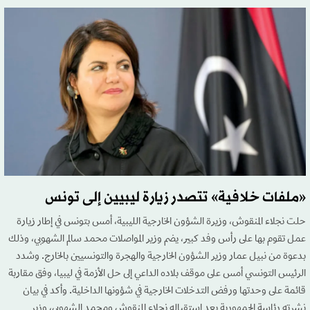
«ملفات خلافية» تتصدر زيارة ليبيين إلى تونس
حلت نجلاء المنقوش، وزيرة الشؤون الخارجية الليبية، أمس بتونس في إطار زيارة
عمل تقوم بها على رأس وفد كبير، يضم وزير المواصلات محمد سالم الشهوبي، وذلك
بدعوة من نبيل عمار وزير الشؤون الخارجية والهجرة والتونسيين بالخارج. وشدد
الرئيس التونسي أمس على موقف بلاده الداعي إلى حل الأزمة في ليبيا، وفق مقاربة
قائمة على وحدتها ورفض التدخلات الخارجية في شؤونها الداخلية. وأكد في بيان
نشرته رئاسة الجمهورية بعد استقباله نجلاء المنقوش ومحمد الشهوبي، وزير