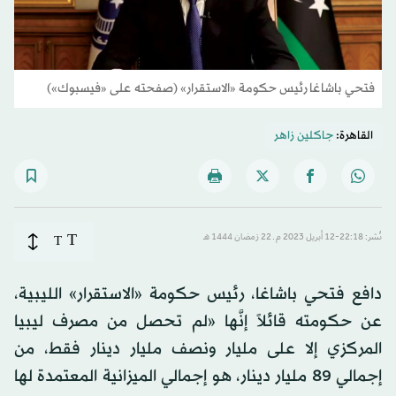
فتحي باشاغا رئيس حكومة «الاستقرار» (صفحته على «فيسبوك»)
القاهرة:
جاكلين زاهر
T
نُشر: 22:18-12 أبريل 2023 م ـ 22 رَمضان 1444 هـ
T
دافع فتحي باشاغا، رئيس حكومة «الاستقرار» الليبية،
عن حكومته قائلاً إنَّها «لم تحصل من مصرف ليبيا
المركزي إلا على مليار ونصف مليار دينار فقط، من
إجمالي 89 مليار دينار، هو إجمالي الميزانية المعتمدة لها