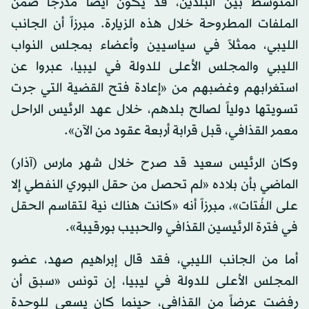
المتوسط بين البلدين، قد يكون أيضاً مدرجاً ضمن
الملفات المطروحة خلال هذه الزيارة. مبرزاً أن الجانب
الليبي، ممثلاً في سياسيين وأعضاء بمجلس النواب
الليبي والمجلس الأعلى للدولة في ليبيا، عبروا عن
استغرابهم وغضبهم من «إعادة فتح القضية التي جرت
تسويتها دولياً لصالح بلدهم، خلال عهد الرئيس الراحل
معمر القذافي، قبل قرابة أربعة عقود من الآن».
وكان الرئيس سعيد قد صرح خلال شهر مارس (آذار)
الماضي بأن بلاده «لم تحصل من حقل البوري النفطي إلا
على الفُتات»، مبرزاً أنه «كانت هناك نية لتقاسم الحقل
في فترة الرئيسين القذافي والحبيب بورقيبة».
أما من الجانب الليبي، فقد قال إبراهيم صهد، عضو
المجلس الأعلى للدولة في ليبيا، إن تونس «سبق أن
رفضت عرضاً من القذافي، حينما كان يسعى للوحدة