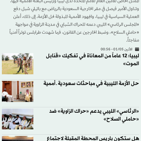
الممثل الخاص للأمين العام للأمم المتحدة لدى ليبيا ورئيس البعثة الأممية فيها.
وتناول الأمير فيصل في مقر الخارجية السعودية بالرياض مع باتيلي سُبل دفع
العملية السياسية في ليبيا، والجهود الأممية المبذولة لحل الأزمة. إلى ذلك، أعلن
«المجلس الرئاسي» الليبي دعمه للحراك الشبابي في مدينة الزاوية في مواجهة
«حاملي السلاح»، وضبط الخارجين عن القانون، فيما شهدت طرابلس توتراً أمنياً
مفاجئاً.
الاثنين 01/05 - 00:56
ليبيا: 12 عاماً من المعاناة في تفكيك «قنابل
الموت»
حل الأزمة الليبية في مباحثات سعودية ـ أممية
«الرئاسي» الليبي يدعم «حراك الزاوية» ضد
«حاملي السلاح»
هل ستكون باريس المحطة المقبلة لاجتماع