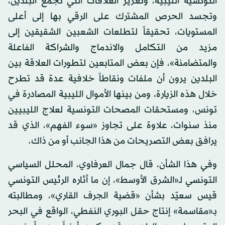
التونسية الليبية، وتعزيز العلاقات التي تجمع البلدين،
وتجسد الحرص المشترك على الرقي بها إلى أعلى
المستويات، تحقيقاً لتطلعات الشعبين الشقيقين إلى
مزيد من التكامل والاندماج والشراكة الفاعلة
والمتضامنة»، فإن بعض المتابعين لتطورات العلاقة بين
البلدين يرون أن ملفات ونقاطاً خلافية عدة قد تطرح
خلال هذه الزيارة، ومن بينها الأموال الليبية المصادرة في
تونس، ومستحقات المصحات التونسية لعلاج الليبيين
منذ سنوات، علاوة على تجاوز «سوء الفهم»، الذي قد
يرافق بعض التصريحات من هذا الجانب أو من ذاك.
وفي هذا الشأن، قال جمال العرفاوي، المحلل السياسي
التونسي لـ«الشرق الأوسط»، إن ما أثاره الرئيس التونسي
قيس سعيّد بشأن «قضية الجرف القاري»، ومطالبته
بـ«مقاسمة» إنتاج حقل البوري النفطي، الواقع في البحر