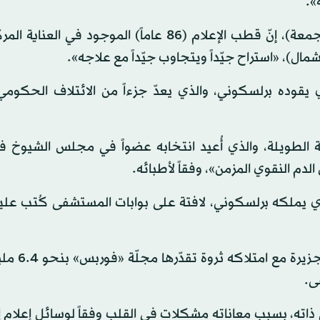
».
وقال وزير الخارجية أنتونيو تاياني لقناة «راي 3» اليوم (الجمعة)، إنّ قطب الإعلام (86 عاماً) الموجود
ال)، «استراح جيّداً ويتجاوب جيّداً مع علاجه».
 يقوده برلسكوني، والذي يعدّ جزءاً من الائتلاف الحكومي
ية الطويلة، والذي أُعيد انتخابه عضواً في مجلس الشيوخ ف
الذي يملكه برلسكوني، لافتة على بوابات المستشفى كُتب عل
ويعدّ سيلفيو برلسكوني أحد الرجال الأك
ى.
ذاته، بسبب معاناته مشكلات في القلب وفقاً لوسائل إعلام إ