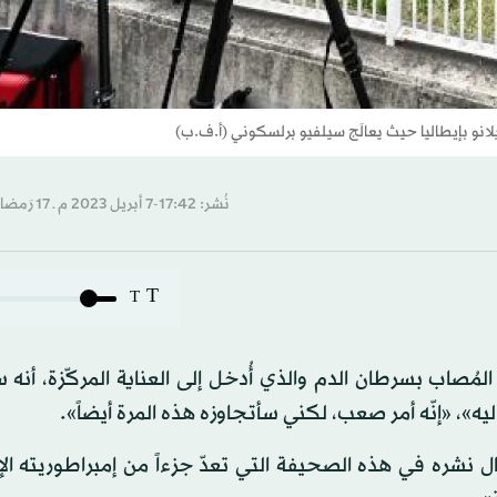
نو بإيطاليا حيث يعالَج سيلفيو برلسكوني (أ.ف.ب)
نُشر: 17:42-7 أبريل 2023 م ـ 17 رَمضان 1444 هـ
T
T
ُصاب بسرطان الدم والذي أُدخل إلى العناية المركّزة، أنه 
»، «إنّه أمر صعب، لكني سأتجاوزه هذه المرة أيضاً».
شره في هذه الصحيفة التي تعدّ جزءاً من إمبراطوريته الإ