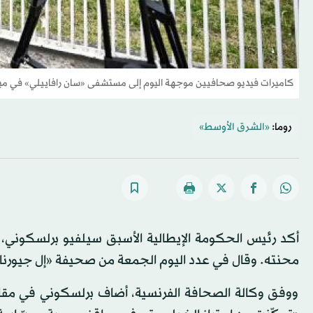
كاميرات فيديو صحافيين موجهة اليوم إلى مستشفى «سان رافاييلي» في ميلا
روما:
«الشرق الأوسط»
أكد رئيس الحكومة الإيطالية الأسبق سيلفيو برلسكوني، الم
محنته. وقال في عدد اليوم الجمعة من صحيفة «إل جيورناليه
ووفق وكالة الصحافة الفرنسية، أضاف برلسكوني في مقال ن