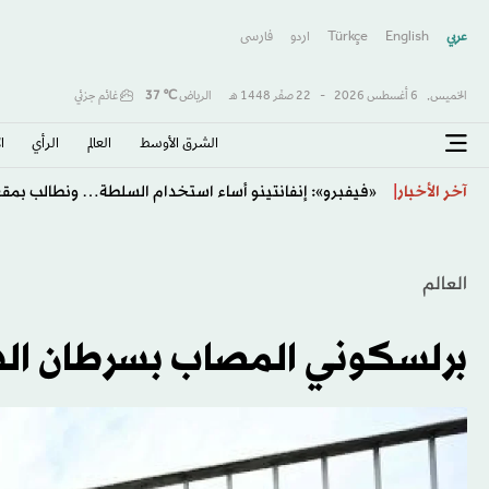
عربي
English
Türkçe
اردو
فارسى
الخميس,
6 أغسطس 2026
-
22 صفَر 1448 هـ
الرياض
℃
37
غائم جزئي
الشرق الأوسط​
العالم
الرأي
ا
ماذا يحدث لمستوى السكر في الدم عند إضافة القرفة إلى ا
آخر الأخبار
العالم
برلسكوني المصاب بسرطان الدم