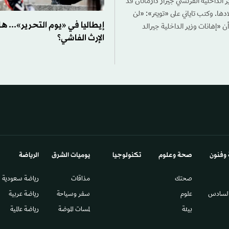
ر الداخلية الفرنسي جيرار دارمانان قد
دها. وكتب تاياني على «تويتر»: «لن
إيطاليا في «يوم التحرير»... 
ن «إهانات وزير الداخلية جيرالد
الإرث الفاشي؟
 وفنون
صحة وعلوم
تكنولوجيا
يوميات الشرق​
الرياضة
صحتك
مذاقات
رياضة سعودية
السادس​
علوم
سفر وسياحة
رياضة عربية
بيئة
لمسات الموضة
رياضة عالمية