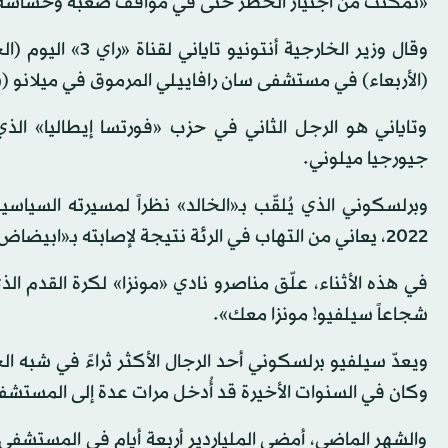
«تمكّنت من اجتياز الخطر حتى في مواقف صعبة وحسّاسة
(الأربعاء) في مستشفى سان رافاييلي المرموق في ميلانو (شم
وتاياني هو الرجل الثاني في حزب «فورتسا إيطاليا» الذي
جيورجيا ميلوني.
وبرلسكوني الذي يُلقّب بـ«الخالد» نظراً لمسيرته السياس
2022، يعاني من التهاب في الرئة نتيجة لإصابته بـ«ابيضاض الدم النقوي المزمن»، وفقاً لأطبائه.
في هذه الأثناء، علّق مناصرو نادي «مونزا» لكرة القدم 
شجاعاً سيلفيو! مونزا معك».
وكان في السنوات الأخيرة قد أُدخل مرات عدة إلى المستشف
والشهر الماضي، أمضى الملياردير أربعة أيام في المستشفى 