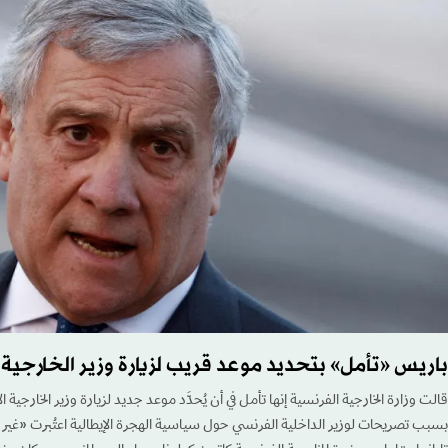
باريس «تأمل» بتحديد موعد قريب لزيارة وزير الخارجية 
قالت وزارة الخارجية الفرنسية إنها تأمل في أن يُحدَّد موعد جديد لزيارة وزير الخارجية ال
بسبب تصريحات لوزير الداخلية الفرنسي حول سياسية الهجرة الإيطالية اعتُبرت «غير م