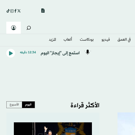
في العمق
فيديو
بودكاست
ألعاب
المزيد
استمع إلى "إيجاز" اليوم
12:34 دقيقه
الأكثر قراءة
اليوم
الأسبوع