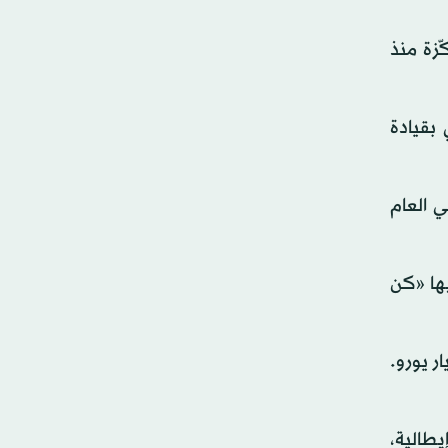
 في العناية المركّزة منذ
 بقيادة
ي العام
يها «كن
ثر ثراءً في شبه الجزيرة مع امتلاكه ثروة تقدّرها مجلّة «فوربس» بنحو 6.4 مليار يورو.
يطالية،