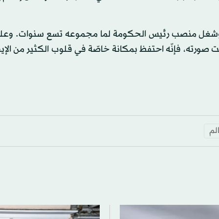
 برلسكوني قد دخل عالم السياسة في العام 1994، وشغل منصب رئيس الحكومة لما مجموعه تسع سنوات.
 صورته، فإنّه احتفظ بمكانة خاصّة في قلوب الكثير من الإي
الم