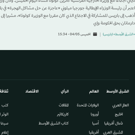
تاياني اجتماعا مع وزيرة الخارجية الفرنسية كاترين كولونا مساء اليوم الخميس. وكان وزي
اعتبر أن رئيسة الوزراء الإيطالية جورجيا ميلوني «عاجزة عن حل مشاكل الهجرة» في بلا
أذهب إلى باريس للمشاركة في الاجتماع الذي كان مقررا مع الوزيرة كولونا»، مشيرا إلى أ
دارمانان بحق الحكومة وإي
«الشرق الأوسط» (باريس)
الخميس 04/05 - 15:34
الشرق الأوسط​
العالم
الرأي
الاقتصاد
ثقافة
العالم العربي
الولايات المتحدة
المقالات
كتب
الخليج
أوروبا
كاريكاتير
الوتر 
شمال أفريقيا
آسيا
كتاب الشرق الأوسط
سينما
المشرق العربي
أفريقيا
إعلام