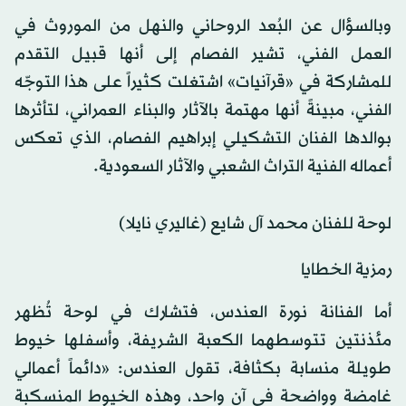
وبالسؤال عن البُعد الروحاني والنهل من الموروث في
العمل الفني، تشير الفصام إلى أنها قبيل التقدم
للمشاركة في «قرآنيات» اشتغلت كثيراً على هذا التوجّه
الفني، مبينةً أنها مهتمة بالآثار والبناء العمراني، لتأثرها
بوالدها الفنان التشكيلي إبراهيم الفصام، الذي تعكس
أعماله الفنية التراث الشعبي والآثار السعودية.
لوحة للفنان محمد آل شايع (غاليري نايلا)
رمزية الخطايا
أما الفنانة نورة العندس، فتشارك في لوحة تُظهر
مئذنتين تتوسطهما الكعبة الشريفة، وأسفلها خيوط
طويلة منسابة بكثافة، تقول العندس: «دائماً أعمالي
غامضة وواضحة في آن واحد، وهذه الخيوط المنسكبة