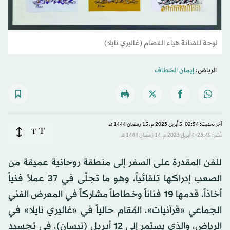
لوحة للفنانة هياء الفصام (غاليري نايلا)
الرياض:
إيمان الخطاف
آخر تحديث: 02:54-5 أبريل 2023 م ـ 15 رَمضان 1444 هـ
T
T
نُشر: 23:45-4 أبريل 2023 م ـ 14 رَمضان 1444 هـ
للفن المقدرة على السفر إلى منطقة روحانية عميقة من
الصعب إدراكها تلقائياً، وهو ما تجلّى في 37 عملاً فنياً
أخاذاً، قدمها 19 فناناً وخطاطاً مشاركاً في المعرض الفني
الجماعي «قرآنيات»، المُقام حالياً في «غاليري نايلا» في
الرياض، والذي يستمر إلى 12 أبريل (نيسان)، في تجسيد