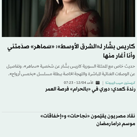
كاريس بشَّار لـ«الشرق الأوسط»: «سَماهر» صدَمتني
وأنا أغار منها
حديث خاص مع الممثلة السورية كاريس بشَّار عن شخصية «سماهر»، وتفاصيل
عن الوصلات الغنائية المباشرة واللهجة الخاصة ببطلة مسلسل «بخمس أرواح».
كريستين حبيب (بيروت)
الأحد 12/04 - 07:23
رندة كعدي: دوري في «بالحرام» فرصة العمر
نقاد مصريون يقيّمون «نجاحات» و«إخفاقات»
موسم دراما رمضان