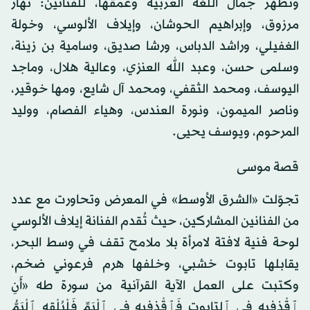
وتُظهر جمال اللغة العربية وعمقها، للفنانين: نهار
مرزوق، وإبراهيم الحوشان، وإيلاف الألوسي، وخولة
الغفيلي، وراشد الدباس، ورشا صديق، وسامية بن زينة،
وسلمى حسن، وعبد الله العنزي، وعالية هلال، وماجد
اليوسف، ومحمد الثقفي، ومحمد آل شايع، ومها خوقير،
وناصر الميمون، ونورة العندس، وهياء الفصام، ووليد
المرحوم، ويوسف يحيى.
قصة موسى
تجوّلت «الشرق الأوسط» في المعرض وتحاورت مع عدد
من الفنانين المشاركين، حيث تُقدم الفنانة إيلاف الألوسي
لوحة فنية لافتة لامرأة بلا ملامح تقف في وسط البحر،
يقابلها تابوت خشبي، وخلفها هرم فرعوني ضخم،
وكتبت على العمل الآية القرآنية من سورة طه «أَنِ
ٱقْذِفِيهِ في ٱلتابوت فَٱقْذِفِيهِ في ٱلْيَمِّ فَلْيُلْقِهِ ٱلْيَمُّ