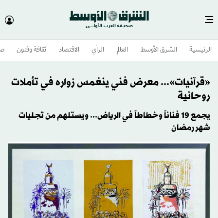
الرئيسية
الشرق الأوسط​
العالم
الرأي
الاقتصاد
ثقافة وفنون
صح
«قرآنيات»... معرض فني ينغمس زواره في تأملات
روحانية
يجمع 19 فناناً وخطاطاً في الرياض... ويستلهم من تجليات
شهر رمضان