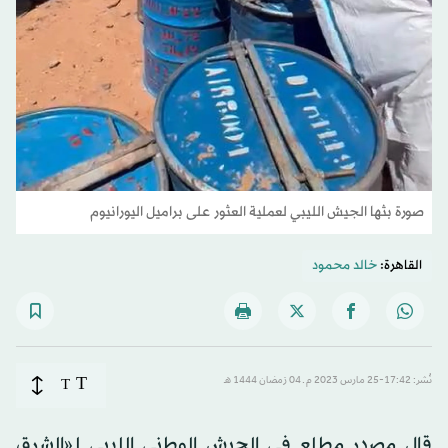
صورة بثها الجيش الليبي لعملية العثور على براميل اليورانيوم
القاهرة:
خالد محمود
T
نُشر: 17:42-25 مارس 2023 م ـ 04 رَمضان 1444 هـ
T
قال مصدر مطلع في الجيش الوطني الليبي لـ«الشرق