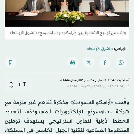
جانب من توقيع الاتفاقية بين «أرامكو» و«سامسونغ» (الشرق الأوسط)
الرياض:
«الشرق الأوسط»
آخر تحديث: 12:47-23 مارس 2023 م ـ 02 رَمضان 1444 هـ
T
T
نُشر: 12:26-23 مارس 2023 م ـ 02 رَمضان 1444 هـ
وقّعت «أرامكو السعودية» مذكرة تفاهم غير ملزمة مع
شركة «سامسونغ للإلكترونيات المحدودة»، لتحديد
الخطط الأولية لتعاون استراتيجي يستهدف توطين
المنظومة الصناعية لتقنية الجيل الخامس في المملكة،