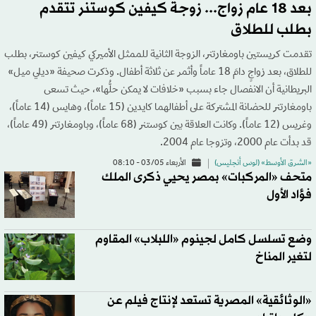
بعد 18 عام زواج... زوجة كيفين كوستنر تتقدم
بطلب للطلاق
تقدمت كريستين باومغارتنر، الزوجة الثانية للممثل الأميركي كيفين كوستنر، بطلب
للطلاق، بعد زواجٍ دامَ 18 عاماً وأثمر عن ثلاثة أطفال. وذكرت صحيفة «ديلي ميل»
البريطانية أن الانفصال جاء بسبب «خلافات لا يمكن حلُّها»، حيث تسعى
باومغارتنر للحضانة المشتركة على أطفالهما كايدين (15 عاماً)، وهايس (14 عاماً)،
وغريس (12 عاماً). وكانت العلاقة بين كوستنر (68 عاماً)، وباومغارتنر (49 عاماً)،
قد بدأت عام 2000، وتزوجا عام 2004.
«الشرق الأوسط» (لوس أنجليس)
الأربعاء 03/05 - 08:10
متحف «المركبات» بمصر يحيي ذكرى الملك
فؤاد الأول
وضع تسلسل كامل لجينوم «اللبلاب» المقاوم
لتغير المناخ
«الوثائقية» المصرية تستعد لإنتاج فيلم عن