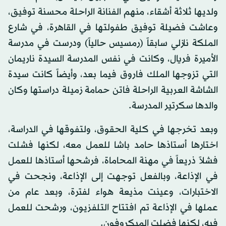
ولديها ثلاثة أشقاء، منهم الفنانة الراحلة محسنة توفيق،
وعاشت فضيلة توفيق طفولتها في القاهرة، في شارع
الملكة نازلي سابقاً (رمسيس حالياً) ودرست في مدرسة
الأميرة فريال، وكانت في نفس المدرسة السيدة ناريمان
التي تزوجها الملك فاروق فيما بعد، وأيضاً كانت سيدة
الشاشة العربية الراحلة فاتن حمامة زميلة دراستها وكان
والدها سكرتير المدرسة.
وبعد تخرجها في كلية الحقوق، ولتفوقها في الدراسة،
اختارها أستاذها حامد باشا للعمل معه، لكنها فشلت
فشلاً ذريعاً في مهنة المحاماة، فرشحها أستاذها للعمل
في الإذاعة، وبالفعل توجهت إلى الإذاعة، ونجحت في
الاختبارات، وعينت مذيعة هواء لفترة، وبعد عام من
عملها في الإذاعة تم افتتاح التلفزيون، ورشحت للعمل
فيه، لكنها فضلت الميكروفون.