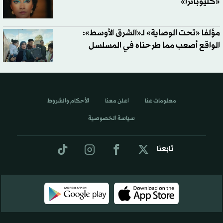
«كليوباترا»
مؤلفا «تحت الوصاية» لـ«الشرق الأوسط»:
الواقع أصعب مما طرحناه في المسلسل
معلومات عنا
اعلن معنا
الأحكام والشروط
سياسة الخصوصية
تابعنا