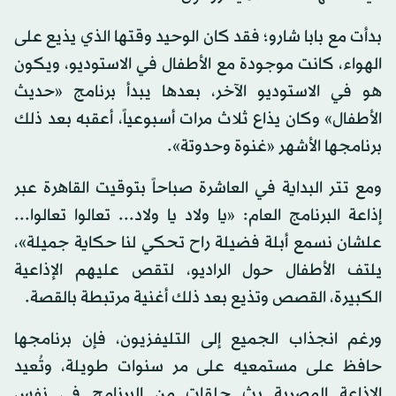
بدأت مع بابا شارو؛ فقد كان الوحيد وقتها الذي يذيع على
الهواء، كانت موجودة مع الأطفال في الاستوديو، ويكون
هو في الاستوديو الآخر، بعدها يبدأ برنامج «حديث
الأطفال» وكان يذاع ثلاث مرات أسبوعياً، أعقبه بعد ذلك
برنامجها الأشهر «غنوة وحدوتة».
ومع تتر البداية في العاشرة صباحاً بتوقيت القاهرة عبر
إذاعة البرنامج العام: «يا ولاد يا ولاد... تعالوا تعالوا...
علشان نسمع أبلة فضيلة راح تحكي لنا حكاية جميلة»،
يلتف الأطفال حول الراديو، لتقص عليهم الإذاعية
الكبيرة، القصص وتذيع بعد ذلك أغنية مرتبطة بالقصة.
ورغم انجذاب الجميع إلى التليفزيون، فإن برنامجها
حافظ على مستمعيه على مر سنوات طويلة، وتُعيد
الإذاعة المصرية بث حلقات من البرنامج في نفس