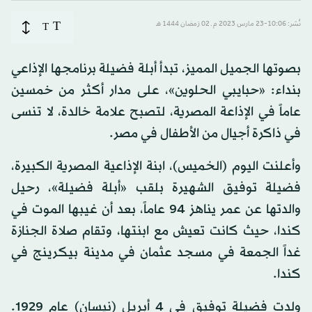
T
نُشر: 10:06-23 مارس 2023 م ـ 02 رَمضان 1444 هـ
T
بصوتها الجميل المميز، تبدأ أبلة فضيلة برنامجها الإذاعي
بنداء: «حبايبي الحلوين»، على مدار أكثر من خمسين
عاماً في الإذاعة المصرية، لتصبح علامة خالدة، لا تنسى
في ذاكرة أجيال من الأطفال في مصر.
وأعلنت اليوم (الخميس)، ابنة الإذاعية المصرية الكبيرة،
فضيلة توفيق الشهيرة بلقب «أبلة فضيلة»، رحيل
والدتها عن عمر يناهز 94 عاماً، بعد أن غيبها الموت في
كندا، حيث كانت تعيش مع ابنتها، وتقام صلاة الجنازة
غداً الجمعة في مسجد عثمان في مدينة بيكرينج في
كندا.
ولدت فضيلة توفيق في 4 أبريل (نيسان) عام 1929.