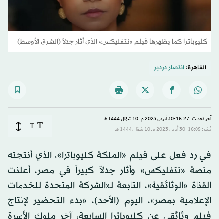
كليوباترا كما يظهرها فيلم «نتفليكس» الذي أثار جدلاً (الشرق الأوسط)
القاهرة:
انتصار دردير
آخر تحديث: 16:27-30 أبريل 2023 م ـ 10 شوّال 1444 هـ
T
T
نُشر: 16:05-30 أبريل 2023 م ـ 10 شوّال 1444 هـ
في رد فعل على فيلم «الملكة كليوباترا»، الذي أنتجته
منصة «نتفليكس» وأثار جدلاً كبيراً في مصر، أعلنت
القناة «الوثائقية»، التابعة لـ«الشركة المتحدة للخدمات
الإعلامية بمصر»، اليوم (الأحد)، «بدء التحضير لإنتاج
فيلم وثائقي عن كليوباترا السابعة، آخر ملوك الأسرة