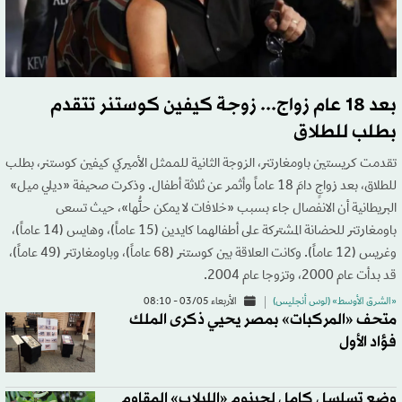
بعد 18 عام زواج... زوجة كيفين كوستنر تتقدم
بطلب للطلاق
تقدمت كريستين باومغارتنر، الزوجة الثانية للممثل الأميركي كيفين كوستنر، بطلب
للطلاق، بعد زواجٍ دامَ 18 عاماً وأثمر عن ثلاثة أطفال. وذكرت صحيفة «ديلي ميل»
البريطانية أن الانفصال جاء بسبب «خلافات لا يمكن حلُّها»، حيث تسعى
باومغارتنر للحضانة المشتركة على أطفالهما كايدين (15 عاماً)، وهايس (14 عاماً)،
وغريس (12 عاماً). وكانت العلاقة بين كوستنر (68 عاماً)، وباومغارتنر (49 عاماً)،
قد بدأت عام 2000، وتزوجا عام 2004.
«الشرق الأوسط» (لوس أنجليس)
الأربعاء 03/05 - 08:10
متحف «المركبات» بمصر يحيي ذكرى الملك
فؤاد الأول
وضع تسلسل كامل لجينوم «اللبلاب» المقاوم