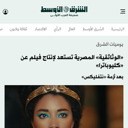
الرئيسية
الشرق الأوسط​
العالم
الرأي
الاقتصاد
ثقافة وفنون
صح
يوميات الشرق
«الوثائقية» المصرية تستعد لإنتاج فيلم عن
«كليوباترا»
بعد أزمة «نتفليكس»