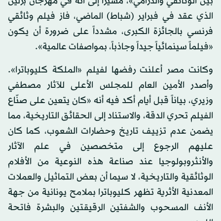
بين الوثائقي والدرامي»، مشيراً إلى أنه في مهرجان برلين
الذي عقد في فبراير (شباط) الماضي، فاز فيلم وثائقي
فرنسي بالجائزة الكبرى، مشدداً على ضرورة أن يكون
«فيلماً سينمائياً جيداً وجاذباً، بمواصفات عالمية».
وكانت مصر أعلنت رفضها لفيلم «الملكة كليوباترا».
وأصدر الأمين العام للمجلس الأعلى للآثار مصطفي
وزيري، بياناً قبل أيام أكد فيه أنه «كان يتعين على صنّاع
الفيلم تحري الدقة، والاستناد إلى الحقائق التاريخية، مما
يضمن عدم تزييف تاريخ وحضارات الشعوب، كما كان
عليهم الرجوع إلى متخصصين في علم الآثار
والأنثروبولوجيا عند صناعة هذه النوعية من الأفلام
الوثائقية والتاريخية، لا سيما أن بعض التماثيل والعملات
المعدنية الأثرية تظهر كليوباترا بملامح يونانية من جهة
الأنف المسحوب والشفتين الرقيقتين والبشرة فاتحة