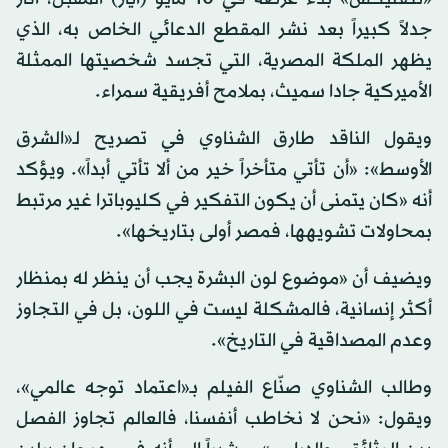
جدلاً كبيراً بعد نشر المقطع الدعائي الخاص به، الذي
يظهر الملكة المصرية، التي تجسد شخصيتها الممثلة
الأميركية جادا سميث، بملامح أفريقية سمراء.
ويقول الناقد طارق الشناوي في تصريح لـ«الشرق
الأوسط»: «أن تأتي متأخراً خير من ألا تأتي أبداً». ويؤكد
أنه «كان يتمنى أن يكون التفكير في كليوباترا غير مرتبط
بمحاولات تشويهها، فمصر أولى بتاريخها».
ويضيف أن «موضوع لون البشرة يجب أن ينظر له بمنظار
أكثر إنسانية، فالمشكلة ليست في اللون، بل في التجاوز
وعدم المصداقية في التاريخ».
وطالب الشناوي صنّاع الفيلم بـ«اعتماد توجه عالمي»،
ويقول: «نحن لا نخاطب أنفسنا، فالعالم تجاوز الفصل