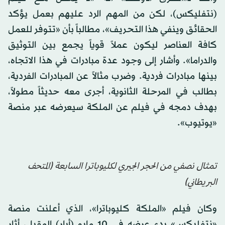
(نتفليكس)، لكن من المهم الرد عليهم بعمل يؤكد
الحقائق وينفي هذا التحريف»، مطالباً بأن «تتوفر للعمل
كافة العناصر ليكون عملاً قوياً يجمع بين التوثيق
والدراما». وأشار إلى وجود عدة مبادرات في هذا الاتجاه،
بينها مبادرات فردية. وضرب مثالاً عن المبادرات الفردية،
بطالب في المرحلة الثانوية، أجرى معه حديثاً مطولاً،
بهدف دمجه في فيلم عن الملكة سيعرضه عبر منصة
«يوتيوب».
تمثال نصفي من الحجر الجيري لكليوباترا السابعة (المتحف
البريطاني)
وكان فيلم «الملكة كليوباترا»، الذي أعلنت منصة
«نتفليكس» بدء عرضه في 10 مايو (أيار) المقبل، أثار