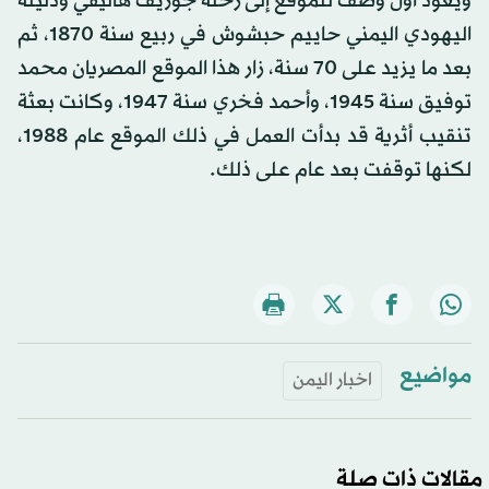
ويعود أول وصف للموقع إلى رحلة جوزيف هاليفي ودليله
اليهودي اليمني حاييم حبشوش في ربيع سنة 1870، ثم
بعد ما يزيد على 70 سنة، زار هذا الموقع المصريان محمد
توفيق سنة 1945، وأحمد فخري سنة 1947، وكانت بعثة
تنقيب أثرية قد بدأت العمل في ذلك الموقع عام 1988،
لكنها توقفت بعد عام على ذلك.
مواضيع
اخبار اليمن
مقالات ذات صلة