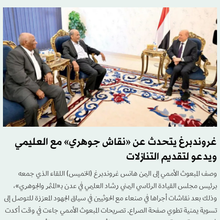
غروندبرغ يتحدث عن «نقاش جوهري» مع العليمي
ويدعو لتقديم التنازلات
وصف المبعوث الأممي إلى اليمن هانس غروندبرغ (الخميس) اللقاء الذي جمعه
برئيس مجلس القيادة الرئاسي اليمني رشاد العليمي في عدن بـ«المثمر والجوهري»،
وذلك بعد نقاشات أجراها في صنعاء مع الحوثيين في سياق الجهود المعززة للتوصل إلى
تسوية يمنية تطوي صفحة الصراع. تصريحات المبعوث الأممي جاءت في وقت أكدت