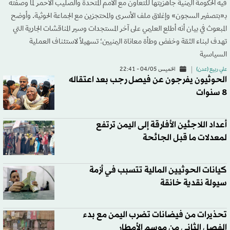
فيه الحكومة اليمنية جاهزيتها للتعاون مع الأمم المتحدة والصليب الأحمر لما وصفته
بـ«بتصفير السجون» وإغلاق ملف الأسرى والمحتجزين مع الجماعة الحوثية. وأوضح
المبعوث في بيان أنه أطلع العليمي على آخر المستجدات وسير المناقشات الجارية التي
تهدف لبناء الثقة وخفض وطأة معاناة اليمنيين؛ تسهيلاً لاستئناف العملية
السياسية
علي ربيع (عدن)
الخميس 04/05 - 22:41
الحوثيون يفرجون عن فيصل رجب بعد اعتقاله
8 سنوات
أعداد اللاجئين الأفارقة إلى اليمن ترتفع
لمعدلات ما قبل الجائحة
كيانات الحوثيين المالية تتسبب في أزمة
سيولة نقدية خانقة
تحذيرات من فيضانات تضرب اليمن مع بدء
الفصل الثاني من موسم الأمطار