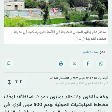
منظر عام يظهر المباني المدرجة في قائمة «اليونيسكو» في مدينة
صنعاء القديمة (إ.ب.أ)
عدن:
محمد ناصر
آخر تحديث: 22:46-22 مارس 2023 م ـ 01 رَمضان 1444 هـ
T
T
نُشر: 22:12-22 مارس 2023 م ـ 01 رَمضان 1444 هـ
وجّه مثقفون ونشطاء يمنيون دعوات استغاثة؛ لوقف
مخطط الميليشيات الحوثية لهدم 500 مبنى أثري، في