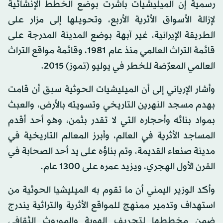
رسمية إن الميليشيات باشرت بوضع الخطط الإنشائية
لإزالة الأسواق الأثرية الأربع، وتحويلها إلى مزار على
الطريقة الإيرانية، غير آبهة بوضع المدينة المدرجة على
قائمة التراث العالمي منذ عام 1981، وقائمة مواقع التراث
العالمي المعرّضة للخطر في يوليو (تموز) 2015.
وأشار الإرياني إلى أن الميليشيات الحوثية سبق أن قامت
بهدم مسجد النهرين التاريخي وتسويته بالأرض، والعبث
بمواد بنائه وأحجاره التي لا تقدر بثمن، وهو أحد أقدم
المساجد الأثرية في العالم، وأبرز المعالم التاريخية في
مدينة صنعاء القديمة، وتم بناؤه على يد أحد الصحابة في
القرن الأول الهجري، ويزيد عمره على 1300 عام.
وأكد الوزير اليمني أن ما تقوم به الميليشيا الحوثية من
استهداف وتدمير ممنهج للمواقع الأثرية والتراثية يندرج
ضمن مخططها لتجريف الهوية والموروث الثقافي