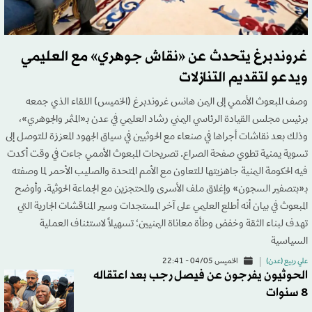
غروندبرغ يتحدث عن «نقاش جوهري» مع العليمي
ويدعو لتقديم التنازلات
وصف المبعوث الأممي إلى اليمن هانس غروندبرغ (الخميس) اللقاء الذي جمعه
برئيس مجلس القيادة الرئاسي اليمني رشاد العليمي في عدن بـ«المثمر والجوهري»،
وذلك بعد نقاشات أجراها في صنعاء مع الحوثيين في سياق الجهود المعززة للتوصل إلى
تسوية يمنية تطوي صفحة الصراع. تصريحات المبعوث الأممي جاءت في وقت أكدت
فيه الحكومة اليمنية جاهزيتها للتعاون مع الأمم المتحدة والصليب الأحمر لما وصفته
بـ«بتصفير السجون» وإغلاق ملف الأسرى والمحتجزين مع الجماعة الحوثية. وأوضح
المبعوث في بيان أنه أطلع العليمي على آخر المستجدات وسير المناقشات الجارية التي
تهدف لبناء الثقة وخفض وطأة معاناة اليمنيين؛ تسهيلاً لاستئناف العملية
السياسية
علي ربيع (عدن)
الخميس 04/05 - 22:41
الحوثيون يفرجون عن فيصل رجب بعد اعتقاله
8 سنوات