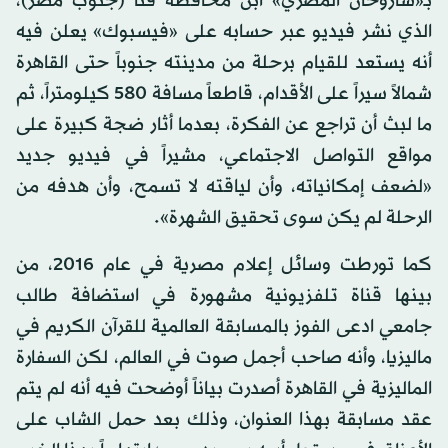
بـ«شاروخان المصري» ابن محافظة قنا (جنوب مصر)،
الذي نشر فيديو عبر حسابه على «فيسبوك» يعلن فيه
أنه يستعد للقيام برحلة من مدينته جنوباً حتى القاهرة
شمالاً سيراً على الأقدام، قاطعاً مسافة 580 كيلومتراً، ثم
ما لبث أن تراجع عن الفكرة، بعدما أثار ضجة كبيرة على
مواقع التواصل الاجتماعي، مشيراً في فيديو جديد
«لضعف إمكانياته، وأن لياقته لا تسمح، وأن هدفه من
الرحلة لم يكن سوى تحقيق الشهرة».
كما تورطت وسائل إعلام مصرية في عام 2016، من
بينها قناة تلفزيونية مشهورة في استضافة طالب
جامعي ادعى الفوز بالمسابقة العالمية للقرآن الكريم في
ماليزيا، وأنه صاحب أجمل صوت في العالم، لكن السفارة
الماليزية في القاهرة أصدرت بياناً أوضحت فيه أنه لم يتم
عقد مسابقة بهذا العنوان، وذلك بعد حمل الشاب على