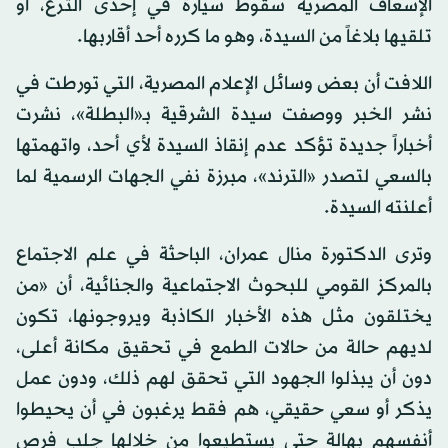
الإسعاف المصرية سقوط سيارة في إحدى الترع، أو
تلقيها بلاغاً من السيدة، وهو ما كرره أحد أقاربها.
اللافت أن بعض وسائل الإعلام المصرية، التي تورطت في
نشر الخبر ووصفت سيدة الشرقية بـ«البطلة»، نشرت
أخباراً جديدة تؤكد عدم إنقاذ السيدة لأي أحد، واتهمتها
بالسعي لتصدر «الترند»، مبرزة نفي الجهات الرسمية لما
أعلنته السيدة.
وترى الدكتورة منال عمران، الباحثة في علم الاجتماع
بالمركز القومي للبحوث الاجتماعية والجنائية، أن «من
يختلقون مثل هذه الأخبار الكاذبة ويروجونها، تكون
لديهم حالة من حالات الطمع في تحقيق مكانة أعلى،
دون أن يبذلوا الجهود التي تحقق لهم ذلك، ودون عمل
يذكر أو سعي حقيقي، هم فقط يرغبون في أن يحيطوا
أنفسهم بهالة حتى يستطيعوا من خلالها جلب فرص