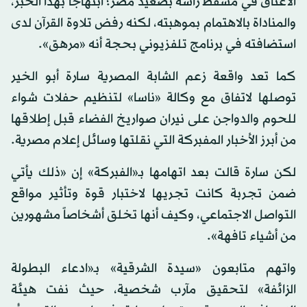
الأعناق في مسقط رأسه بصعيد مصر؛ ابتهاجاً بهذا الخبر،
والمناداة بالاهتمام بموهبته، لكنه رفض تلاوة القرآن لدى
استضافته في برنامج تلفزيوني بحجة أنه «مرهق».
كما تعد واقعة زعم الشابة المصرية سارة أبو الخير
توصلها لاتفاق مع وكالة «ناسا» لتنظيم حفلات شواء
للحوم والدواجن على نيران صواريخ الفضاء قبل إطلاقها
من أبرز الأخبار المفبركة التي نقلتها وسائل إعلام مصرية.
لكن سارة قالت بعد اتهامها بـ«الفبركة» إن «ذلك يأتي
ضمن تجربة كانت تجريها لاختبار قوة وتأثير مواقع
التواصل الاجتماعي، وكيف أنها تخلق أشخاصاً مشهورين
من أشياء تافهة».
واتهم متابعون «سيدة الشرقية» بـ«ادعاء البطولة
الزائفة» لتحقيق مآرب شخصية، حيث نفت هيئة