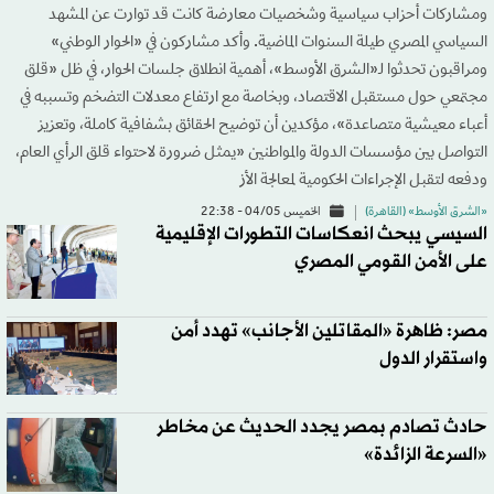
ومشاركات أحزاب سياسية وشخصيات معارضة كانت قد توارت عن المشهد
السياسي المصري طيلة السنوات الماضية. وأكد مشاركون في «الحوار الوطني»
ومراقبون تحدثوا لـ«الشرق الأوسط»، أهمية انطلاق جلسات الحوار، في ظل «قلق
مجتمعي حول مستقبل الاقتصاد، وبخاصة مع ارتفاع معدلات التضخم وتسببه في
أعباء معيشية متصاعدة»، مؤكدين أن توضيح الحقائق بشفافية كاملة، وتعزيز
التواصل بين مؤسسات الدولة والمواطنين «يمثل ضرورة لاحتواء قلق الرأي العام،
ودفعه لتقبل الإجراءات الحكومية لمعالجة الأز
«الشرق الأوسط» (القاهرة)
الخميس 04/05 - 22:38
السيسي يبحث انعكاسات التطورات الإقليمية
على الأمن القومي المصري
مصر: ظاهرة «المقاتلين الأجانب» تهدد أمن
واستقرار الدول
حادث تصادم بمصر يجدد الحديث عن مخاطر
«السرعة الزائدة»