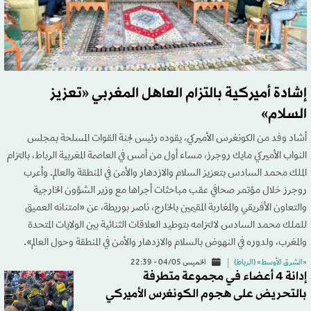
إشادة أميركية بالتزام العاهل المغربي «تعزيز
السلام»
أشاد وفد من الكونغرس الأميركي، يقوده رئيس لجنة القوات المسلحة بمجلس
النواب الأميركي مايك روجرز، مساء أول من أمس في العاصمة المغربية الرباط، بالتزام
الملك محمد السادس بتعزيز السلام والازدهار والأمن في المنطقة والعالم. وأعرب
روجرز خلال مؤتمر صحافي عقب مباحثات أجراها مع وزير الشؤون الخارجية
والتعاون الأفريقي والمغاربة المقيمين بالخارج، ناصر بوريطة، عن «امتنانه العميق
للملك محمد السادس لالتزامه بتوطيد العلاقات الثنائية بين الولايات المتحدة
والمغرب، ولدوره في النهوض بالسلام والازدهار والأمن في المنطقة وحول العالم».
«الشرق الأوسط» (الرباط)
الخميس 04/05 - 22:39
إدانة 4 أعضاء في مجموعة متطرفة
بالتحريض على هجوم الكونغرس الأميركي