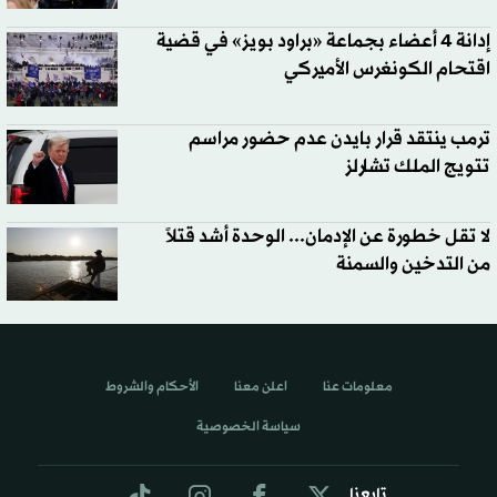
إدانة 4 أعضاء بجماعة «براود بويز» في قضية
اقتحام الكونغرس الأميركي
ترمب ينتقد قرار بايدن عدم حضور مراسم
تتويج الملك تشارلز
لا تقل خطورة عن الإدمان... الوحدة أشد قتلاً
من التدخين والسمنة
معلومات عنا
اعلن معنا
الأحكام والشروط
سياسة الخصوصية
تابعنا