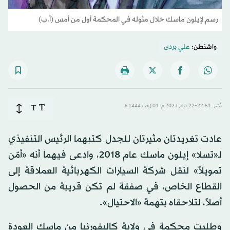
رسم لإيلون ماسك خلال مثوله في المحكمة أول من أمس (أ.ب)
واشنطن:
علي بردى
T
نُشر: 22:51-22 يناير 2023 م ـ 01 رَجب 1444 هـ
T
عادت تغريدتان مثيرتان للجدل كتبهما الرئيس التنفيذي
لـ«تسلا» إيلون ماسك عام 2018، وادعى فيهما أنه «أمّن
تمويلاً» لنقل شركة السيارات الكهربائية العملاقة إلى
القطاع الخاص، في صفقة لم تكن قريبة من الحصول
أصلاً، لتلاحقاه بتهمة «الاحتيال».
وطلبت محكمة في ولاية كاليفورنيا من ماسك العودة