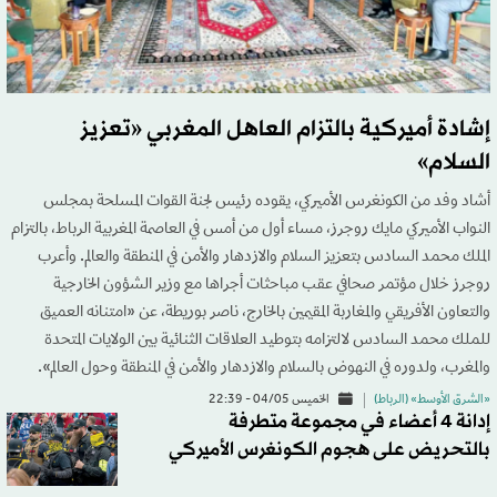
إشادة أميركية بالتزام العاهل المغربي «تعزيز
السلام»
أشاد وفد من الكونغرس الأميركي، يقوده رئيس لجنة القوات المسلحة بمجلس
النواب الأميركي مايك روجرز، مساء أول من أمس في العاصمة المغربية الرباط، بالتزام
الملك محمد السادس بتعزيز السلام والازدهار والأمن في المنطقة والعالم. وأعرب
روجرز خلال مؤتمر صحافي عقب مباحثات أجراها مع وزير الشؤون الخارجية
والتعاون الأفريقي والمغاربة المقيمين بالخارج، ناصر بوريطة، عن «امتنانه العميق
للملك محمد السادس لالتزامه بتوطيد العلاقات الثنائية بين الولايات المتحدة
والمغرب، ولدوره في النهوض بالسلام والازدهار والأمن في المنطقة وحول العالم».
«الشرق الأوسط» (الرباط)
الخميس 04/05 - 22:39
إدانة 4 أعضاء في مجموعة متطرفة
بالتحريض على هجوم الكونغرس الأميركي