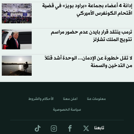
إدانة 4 أعضاء بجماعة «براود بويز» في قضية
اقتحام الكونغرس الأميركي
ترمب ينتقد قرار بايدن عدم حضور مراسم
تتويج الملك تشارلز
لا تقل خطورة عن الإدمان... الوحدة أشد قتلاً
من التدخين والسمنة
معلومات عنا
اعلن معنا
الأحكام والشروط
سياسة الخصوصية
تابعنا