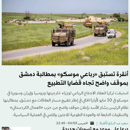
أنقرة تستبق «رباعي موسكو» بمطالبة دمشق
بموقف واضح تجاه قضايا التطبيع
استبقت تركيا انعقاد الاجتماع الرباعي لوزراء خارجيتها وروسيا وإيران وسوريا في
موسكو في 10 مايو (أيار) الحالي في إطار تطبيع مسار العلاقات مع دمشق، بمطالبتها
نظام الرئيس بشار الأسد بإعلان موقف واضح من حزب «العمال الكردستاني»
والتنظيمات التابعة له والعودة الطوعية للاجئين والمضي في العملية السياسية.
سعيد عبد الرازق (أنقرة)
الخميس 04/05 - 22:40
درعا على موعد مع تسويات جديدة