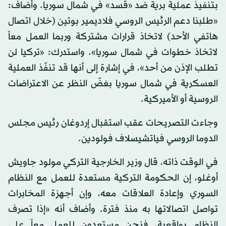
بتنفيذ عملية برية ضد «قسد» في شمال سوريا. وأضاف:
«طلبنا دعم الرئيس الروسي فلاديمير بوتين (خلال اتصال
هاتفي الأحد) لاتخاذ قرارات مشتركة وربما العمل معاً
لاتخاذ خطوات في شمال سوريا». واستدرك: «تركيا لن
تطلب الإذن من أحد»، في إشارة إلى أنها قد تنفّذ العملية
العسكرية في شمال سوريا بغضّ النظر عن الاعتراضات
الروسية أو الأميركية.
وجاءت التصريحات عقب استقبال إردوغان رئيس مجلس
الدوما الروسي فياتشيسلاف فولودين.
في الوقت ذاته، قال وزير الخارجية التركي مولود جاويش
أوغلو، إن الحكومة التركية مستعدة للعمل مع النظام
السوري وإعادة العلاقات معه، وإن أجهزة المخابرات
تواصل اتصالاتها به منذ فترة. وأضاف أنه «إذا تصرف
النظام بواقعية، فنحن مستعدون للعمل معاً على