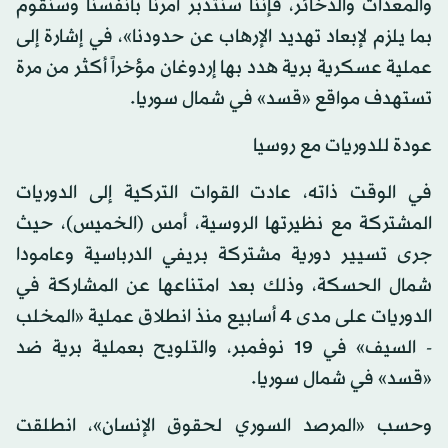
والمعدات والذخائر، فإننا سنتدبر أمرنا بأنفسنا وسنقوم
بما يلزم لإبعاد تهديد الإرهاب عن حدودنا»، في إشارة إلى
عملية عسكرية برية هدد بها إردوغان مؤخراً أكثر من مرة
تستهدف مواقع «قسد» في شمال سوريا.
عودة للدوريات مع روسيا
في الوقت ذاته، عادت القوات التركية إلى الدوريات
المشتركة مع نظيرتها الروسية، أمس (الخميس)، حيث
جرى تسيير دورية مشتركة بريفي الدرباسية وعامودا
شمال الحسكة، وذلك بعد امتناعها عن المشاركة في
الدوريات على مدى 4 أسابيع منذ انطلاق عملية «المخلب
- السيف» في 19 نوفمبر، والتلويح بعملية برية ضد
«قسد» في شمال سوريا.
وحسب «المرصد السوري لحقوق الإنسان»، انطلقت