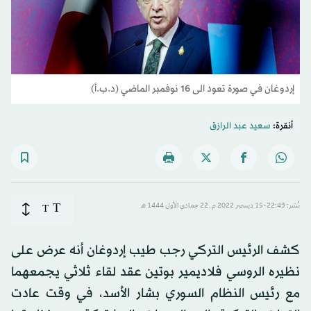
إردوغان في صورة تعود الى 16 نوفمبر الماضي (د.ب.أ)
أنقرة:
سعيد عبد الرازق
T
نُشر: 22:43-15 ديسمبر 2022 م ـ 22 جمادي الأول 1444 هـ
T
كشف الرئيس التركي رجب طيب إردوغان أنه عرض على
نظيره الروسي فلاديمير بوتين عقد لقاء ثلاثي يجمعهما
مع رئيس النظام السوري بشار الأسد، في وقت عادت