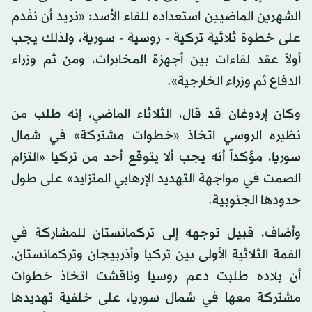
الشهرين الماضيين استعداده للقاء الأسد: «نريد أن نقْدم
على خطوة ثلاثية تركية - روسية - سورية، ولذلك يجب
أولاً عقد لقاءات بين أجهزة المخابرات، ومن ثم وزراء
الدفاع ثم وزراء الخارجية».
وكان إردوغان قد قال، الثلاثاء الماضي، إنه طلب من
نظيره الروسي اتخاذ «خطوات مشتركة» في شمال
سوريا، مؤكداً أنه يجب ألا يتوقع أحد من تركيا «التزام
الصمت في مواجهة التهديد الإرهابي المتزايد» على طول
حدودها الجنوبية.
وأضاف، قبيل توجهه إلى تركمانستان للمشاركة في
القمة الثلاثية الأولى بين تركيا وأذربيجان وتركمانستان،
أن بلاده طلبت دعم روسيا وناقشت اتخاذ خطوات
مشتركة معها في شمال سوريا، على خلفية تهديدها