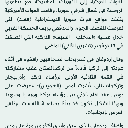
القوات التركية إلى الدوريات المشتركة مع نظيرتها
الروسية في شمال شرقي سوريا. وقامت القوات الأميركية
بتفقد مواقع قوات سوريا الديمقراطية (قسد) التي
تعرضت للقصف الجوي والمدفعي بريف الحسكة الغربي
خلال عملية «المخلب – السيف» التركية التي انطلقت
في 19 نوفمبر (تشرين الثاني) الماضي.
وقال إردوغان في تصريحات لصحافيين رافقوه في أثناء
عودته إلى تركيا قادماً من تركمانستان عقب مشاركته
في القمة الثلاثية الأولى لرؤساء تركيا وأذربيجان
وتركمانستان، نُشرت أمس (الخميس): «عرضت على
بوتين عقد لقاء ثلاثي بين رؤساء تركيا وروسيا وسوريا،
وبهذا الشكل نكون قد بدأنا بسلسلة اللقاءات، وتلقى
العرض بإيجابية».
وأضاف إردوغان، الذي سبق وأبدى أكثر من مرة على مدى