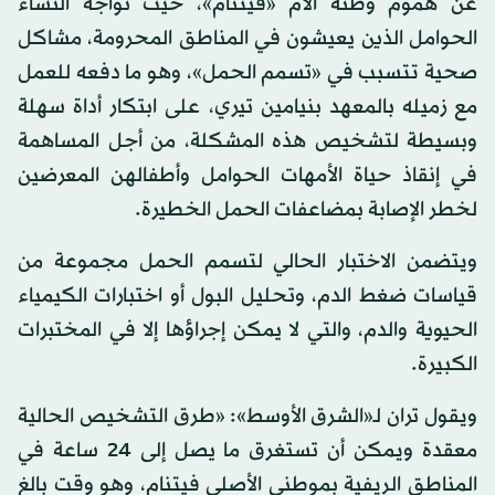
عن هموم وطنه الأم «فيتنام»، حيث تواجه النساء
الحوامل الذين يعيشون في المناطق المحرومة، مشاكل
صحية تتسبب في «تسمم الحمل»، وهو ما دفعه للعمل
مع زميله بالمعهد بنيامين تيري، على ابتكار أداة سهلة
وبسيطة لتشخيص هذه المشكلة، من أجل المساهمة
في إنقاذ حياة الأمهات الحوامل وأطفالهن المعرضين
لخطر الإصابة بمضاعفات الحمل الخطيرة.
ويتضمن الاختبار الحالي لتسمم الحمل مجموعة من
قياسات ضغط الدم، وتحليل البول أو اختبارات الكيمياء
الحيوية والدم، والتي لا يمكن إجراؤها إلا في المختبرات
الكبيرة.
ويقول تران لـ«الشرق الأوسط»: «طرق التشخيص الحالية
معقدة ويمكن أن تستغرق ما يصل إلى 24 ساعة في
المناطق الريفية بموطني الأصلي فيتنام، وهو وقت بالغ