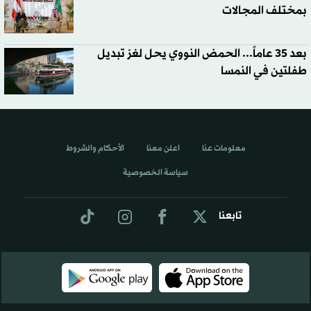
بمختلف المجالات
بعد 35 عاماً... الحمض النووي يحل لغز تبديل
طفلتين في النمسا
معلومات عنا
اعلن معنا
الأحكام والشروط
سياسة الخصوصية
تابعنا