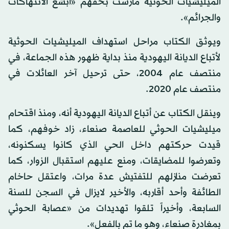
الميليشيات الحوثية مارست بحقهم «أبشع الانتهاكات
والجرائم».
ويوثق الكتاب مراحل استهداف الميليشيات الحوثية
لأتباع الديانة اليهودية منذ بداية ظهور هذه الجماعة، في
منتصف عام 2004، حتى ترحيل آخر العائلات في
منتصف عام 2020.
وينقل الكتاب عن أتباع الديانة اليهودية أنه، ومنذ اقتحام
ميليشيات الحوثي للعاصمة صنعاء، زاد خوفهم، كما
قيدت حركتهم داخل الحي الذي كانوا يسكنونه،
وتعرضوا للمضايقات، ومنع عليهم استقبال الزوار، كما
تعرضت منازلهم للتفتيش عدة مرات، واعتقل حاخام
الطائفة وأحد أقاربه، والأخير لايزال في السجن للسنة
السابعة، وأخيراً تلقوا تهديدات من «عصابة الحوثي
بمغادرة صنعاء، وهو ما تم بالفعل».