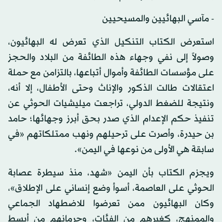
- مآسي البهائيين والمسيحيين
استعرض الكتاب التنكيل الذي تعرض له البهائيون،
وصولاً إلى نفي وجهاء هذه الطائفة من البلاد والحجز
على مؤسسات الطائفة وأموال أتباعها، بالتزامن مع حملة
اعتقالات طالت الذكور والإناث وحتى الأطفال، إلا أنه،
ونتيجة للضغط الدولي، تراجعت ميليشيات الحوثي عن
تنفيذ حكم الإعدام الذي صدر بحق أبرز وجهائها؛ حامد
بن حيدرة، وأصرت على ترحيلهم ونهب ممتلكاتهم «في
سابقة هي الأولى من نوعها في اليمن».
ويجزم الكتاب بأن اليمن «شهد، منذ سيطرة عصابة
الحوثي على العاصمة، أسوأ وضع إنساني على الإطلاق»،
وكان البهائيون ممن تعرضوا للاضطهاد الجماعي
والممنهج، كغيرهم من الفئات، وحرمانهم من أبسط