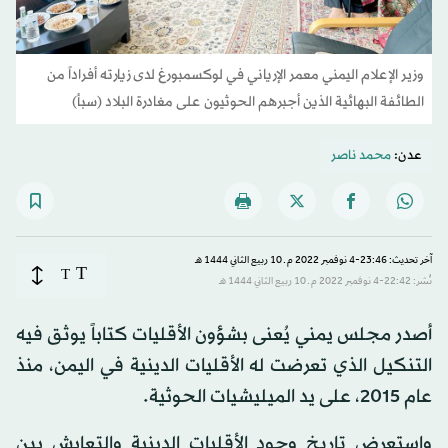
وزير الإعلام اليمني معمر الإرياني في لوكسمبورغ لدى زيارته أفراداً من
الطائفة البهائية الذين أجبرهم الحوثيون على مغادرة البلاد (سبأ)
عدن:
محمد ناصر
آخر تحديث: 23:46-4 نوفمبر 2022 م ـ 10 ربيع الثاني 1444 هـ
T
T
نُشر: 22:42-4 نوفمبر 2022 م ـ 10 ربيع الثاني 1444 هـ
أصدر مجلس يمني يُعنى بشؤون الأقليات كتاباً يوثق فيه
التنكيل الذي تعرضت له الأقليات الدينية في اليمن، منذ
عام 2015، على يد الميليشيات الحوثية.
واستعرض تاريخ وجود الأقليات الدينية والتعايش بين