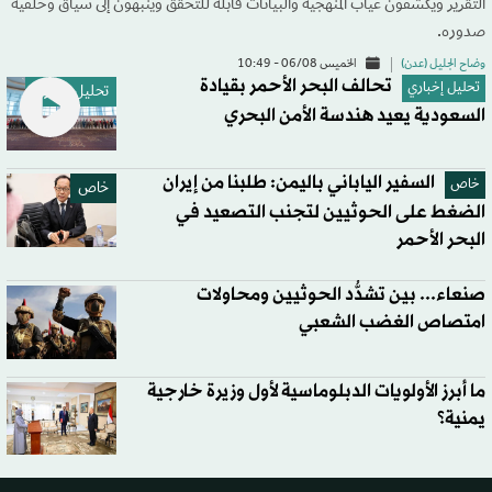
التقرير ويكشفون غياب المنهجية والبيانات قابلة للتحقق وينبهون إلى سياق وخلفية
صدوره.
وضاح الجليل (عدن)
الخميس 06/08 - 10:49
تحالف البحر الأحمر بقيادة
تحليل إخباري
تحليل إخباري
السعودية يعيد هندسة الأمن البحري
السفير الياباني باليمن: طلبنا من إيران
خاص
خاص
الضغط على الحوثيين لتجنب التصعيد في
البحر الأحمر
صنعاء... بين تشدُّد الحوثيين ومحاولات
امتصاص الغضب الشعبي
ما أبرز الأولويات الدبلوماسية لأول وزيرة خارجية
يمنية؟