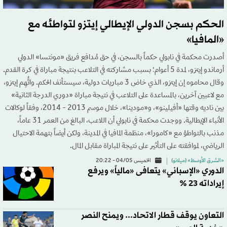
الحكم بسجن الدولي الإيطالي إيتزو لتواطئه مع
«المافيا»
أصدرت محكمة في نابولي حكماً بالسجن، في حق مُدافع فريق «مونتسا» الدولي
أرماندو إيتزو، لمدة 5 أعوام؛ بسبب مشاركته في التلاعب بنتيجة مباراة في كرة القدم.
وقال محاموه إن إيتزو، الذي خاض 3 مباريات دولية، سيستأنف الحكم. واتُّهِم إيتزو،
مع لاعبين آخرين، بالمساعدة على التلاعب في نتيجة مباراة «دوري الدرجة الثانية»
بين ناديه وقتها «أفيلينو»، و«مودينا»، خلال موسم 2013 - 2014، وفقاً لوكالات
الأنباء الإيطالية. ووجدت محكمة في نابولي أن اللاعب، البالغ من العمر 31 عاماً،
مذنب بالتواطؤ مع «كامورا»، منظمة المافيا في المدينة، ولكن أيضاً بتهمة الاحتيال
الرياضي، لموافقته على التأثير على نتيجة المباراة مقابل المال.
«الشرق الأوسط» (ميلانو)
الخميس 04/05 - 20:22
الدوري «الإسباني» يتعافى «مالياً» ويرفع
إيراداته 23 %
التعاون يوقف قطار الاتحاد... ويمنح النصر