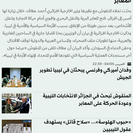
المعابر
بحثت نجلاء المنقوش مع نظيرها وزير الخارجية الجزائري أحمد عطاف، خلال زيارة لها
أمس إلى الجزائر، فتح المعابر البرية والنقل البحري والجوي أمام حركة التجارة وتنقل
الأشخاص، بعد سنين طويلة من الإغلاق، بسبب الأزمة السياسية والأمنية في ليبيا.
وذكرت الخارجية الجزائرية في بيان أن الوزيرين بحثا قضايا جارية في الساحتين المغاربية
والعربية، منها تطورات ملف الصحراء، والمساعي العربية والدولية لوقف الاقتتال
وحقن الدماء في السودان. وأكد البيان أن عطاف تلقى من المنقوش «عرضا حول
آخر مستجدات العملية السياسية التي تقودها الأمم المتحدة، لإنهاء الأزمة في ليبيا».
الخميس 04/05 - 22:39
وفدان أميركي وفرنسي يبحثان في ليبيا تطوير
الجيش
المنقوش تبحث في الجزائر الانتخابات الليبية
وعودة الحركة على المعابر
«حبوب الهلوسة»... «سلاح قاتل» يستهدف
عقول الليبيين