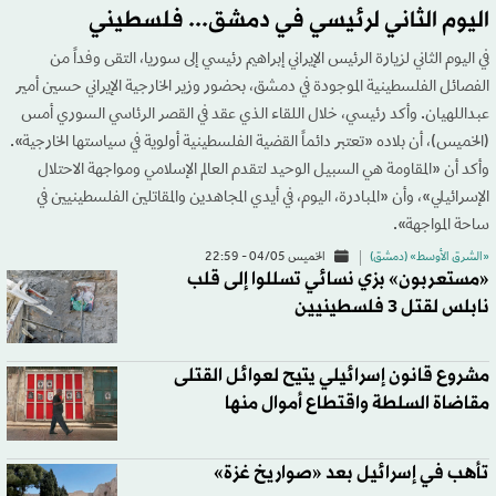
اليوم الثاني لرئيسي في دمشق... فلسطيني
في اليوم الثاني لزيارة الرئيس الإيراني إبراهيم رئيسي إلى سوريا، التقى وفداً من
الفصائل الفلسطينية الموجودة في دمشق، بحضور وزير الخارجية الإيراني حسين أمير
عبداللهيان. وأكد رئيسي، خلال اللقاء الذي عقد في القصر الرئاسي السوري أمس
(الخميس)، أن بلاده «تعتبر دائماً القضية الفلسطينية أولوية في سياستها الخارجية».
وأكد أن «المقاومة هي السبيل الوحيد لتقدم العالم الإسلامي ومواجهة الاحتلال
الإسرائيلي»، وأن «المبادرة، اليوم، في أيدي المجاهدين والمقاتلين الفلسطينيين في
ساحة المواجهة».
«الشرق الأوسط» (دمشق)
الخميس 04/05 - 22:59
«مستعربون» بزي نسائي تسللوا إلى قلب
نابلس لقتل 3 فلسطينيين
مشروع قانون إسرائيلي يتيح لعوائل القتلى
مقاضاة السلطة واقتطاع أموال منها
تأهب في إسرائيل بعد «صواريخ غزة»