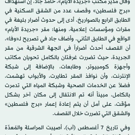
وقال مدير مكتب «جريدة الأيام»، حامد جاد، إن استهداف
«برج فلسطين» وقصف عدد من الشقق السكنية في
الطابق الرابع بالصواريخ، أدى إلى حدوث أضرار بليغة في
مقرات ومؤسسات إعلامية، ومنها: مقر «جريدة الأيام»
الواقع في الطابق الثاني. وأضاف جاد في تصريح لـ«وفا»،
أن القصف أحدث أضراراً في الجهة الشرقية من مقر
الجريدة، حيث تضررت غرفتان بالكامل تحويان مكاتب
وأجهزة كومبيوتر، وطابعات، بالإضافة إلى شبكة
الإنترنت، وأن نوافذ المقر تطايرت، والأبواب تهشمت،
فضلاً عن الخدمات الصحية وشبكة المياه التي تدمرت
بالكامل، مبيناً أنه تم الانتقال إلى مكان آخر بشكل
مؤقت، على أمل أن يتم إعادة إعمار «برج فلسطين»
والشقق التي تضررت خلال القصف.
وفي تاريخ 7 أغسطس (آب)، أصيبت المراسلة والمُعدّة