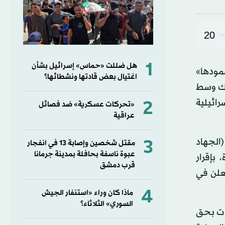
20
1
هل ضللت «حماس» إسرائيل بشأن
صمودها»
اغتيال بعض قادتها ونشطائها؟
ذلك وسط
2
ائيلية
«تحركات عسكرية» ضد فصائل
عراقية
3
(الجهاد
مقتل شخصين وإصابة 13 في انفجار
عبوة ناسفة بحافلة بمدينة جرمانا
 بإقرار
قرب دمشق
معلن في
4
ماذا كان وراء «استنفار الجيش
السوري» الثلاثاء؟
يات بحق