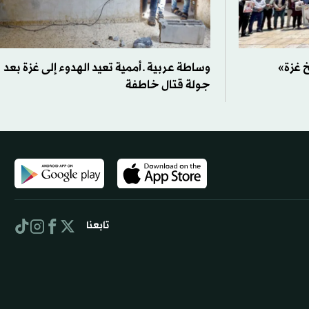
 غزة»
وساطة عربية ـ أممية تعيد الهدوء إلى غزة بعد
جولة قتال خاطفة
تابعنا