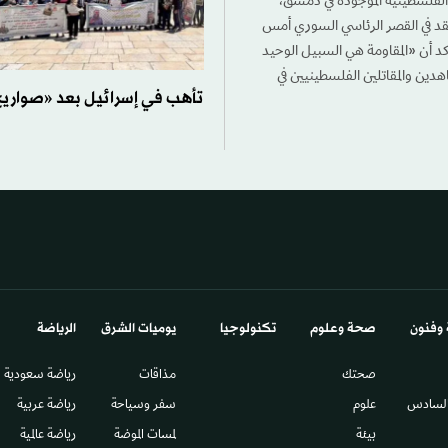
ئل الفلسطينية الموجودة في دمشق،
 عقد في القصر الرئاسي السوري أمس
أكد أن «المقاومة هي السبيل الوحيد
جاهدين والمقاتلين الفلسطينيين في
تأهب في إسرائيل بعد «صواريخ
 وفنون
صحة وعلوم
تكنولوجيا
يوميات الشرق​
الرياضة
صحتك
مذاقات
رياضة سعودية
السادس​
علوم
سفر وسياحة
رياضة عربية
بيئة
لمسات الموضة
رياضة عالمية