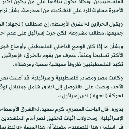
الفلسطينيين، وتكاد تكون تنافساً على من يكون أكثر 
الأخيرة محاولة للرد على التشكيك من المعارضة، بشأن تراج
ويقول الحرازين لـ«الشرق الأوسط»، إن «مطالب (الجهاد) ال
جميعها، مطالب مشروعة؛ لكن جرت إسرائيل على عدم احترام ب
وبشأن ما إذا كان الوضع الداخلي الفلسطيني وأوضاع قوى 
الأكثر تسليحاً وعنفاً، لنعرف من يقوم بالخرق؛ فإسرائيل د
تكبد الفلسطينيين ظروفاً معيشية صعبة ومرهقة».
وكانت مصر ومصادر فلسطينية وإسرائيلية، قد أعلنت نص بي
الأحد، ونصت على «التوصل إلى اتفاق شامل ومتبادل لوقف 
لحركة (الجهاد) لدى إسرائيل».
بدوره، قال الباحث المصري، كرم سعيد، لـ«الشرق الأوسط»، إ
الإسرائيلية، ومحاولات إثبات تحقيق نصر أمام المتشددي
في استمرار هذا التصعيد»، مضيفاً أن هذا المسار «يرتبط بما