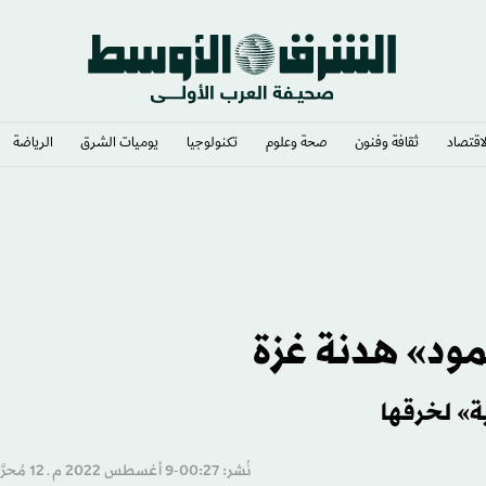
لاقتصاد
ثقافة وفنون
صحة وعلوم
تكنولوجيا
يوميات الشرق​
الرياضة
مود» هدنة غزة
ية» لخرقها
نُشر: 00:27-9 أغسطس 2022 م ـ 12 مُحرَّم 1444 هـ