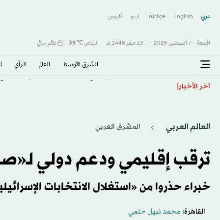
عربي
English
Türkçe
اردو
فارسى
الجمعة,
7 أغسطس 2026
-
23 صفَر 1448 هـ
الرياض
℃
39
غائم جزئي
الشرق الأوسط​
العالم
الرأي
ا
توقف تصدير النفط الإيراني جراء الحصار البحري الأميركي
آخر الأخبار
العالم العربي
المشرق العربي
ترقب إقليمي ودعم دولي لـ«ص
خبراء حذروا من «استغلال الانتخابات الإسرائيل
القاهرة:
محمد نبيل حلمي