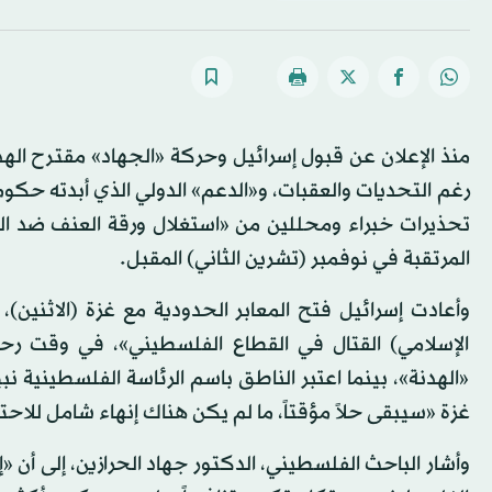
منذ الإعلان عن قبول إسرائيل وحركة «الجهاد» مقترح اله
رغم التحديات والعقبات، و«الدعم» الدولي الذي أبدته حكو
تحذيرات خبراء ومحللين من «استغلال ورقة العنف ضد ال
المرتقبة في نوفمبر (تشرين الثاني) المقبل.
وأعادت إسرائيل فتح المعابر الحدودية مع غزة (الاثنين)
الإسلامي) القتال في القطاع الفلسطيني»، في وقت رحب في
«الهدنة»، بينما اعتبر الناطق باسم الرئاسة الفلسطينية نبي
غزة «سيبقى حلاً مؤقتاً، ما لم يكن هناك إنهاء شامل للاحت
وأشار الباحث الفلسطيني، الدكتور جهاد الحرازين، إلى أن «