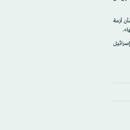
أن أزمة
ا».
إسرائيل