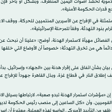
دموية لحشد أصوات اليمين المتطرف، وبشكل أو بآخر فإن ا
ع قدرات الحكومة الأمنية».
متمثلة في الإفراج عن الأسيرين المنتميين للحركة، ووقف الا
نود التهدئة، وفقاً للمرحلة الإسرائيلية».
الفصائل مهيأة لاستمرار الهدنة، أوضح: «علينا أن نبحث ع
ائماً هي من تخرق التهدئة؛ خصوصاً أن الأوضاع التي خلقها ا
ان بشأن اتفاق على إقرار هدنة بين «الجهاد» وإسرائيل، بد
إطلاق النار في قطاع غزة، وبذل القاهرة جهوداً للإفراج 
ن «مؤشرات استمرار الهدنة تبدو صعبة»، لارتباطها بسياق الا
ن القوميين، وأن «كل الساعين إلى منصب رئيس الحكومة لديه
 ظهر من التأييد الأميركي الواسع لهذه العملية، معتبرة أن إسر