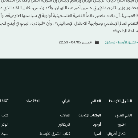
في اليوم الثاني لزيارة الرئيس الإيراني إبراهيم رئيسي إلى سوريا، التقى وفداً من الفصا
بحضور وزير الخارجية الإيراني حسين أمير عبداللهيان. وأكد رئيسي، خلال اللقاء الذي
(الخميس)، أن بلاده «تعتبر دائماً القضية الفلسطينية أولوية في سياستها الخارجية». و
لتقدم العالم الإسلامي ومواجهة الاحتلال الإسرائيلي»، وأن «المبادرة، اليوم، في أيدي الم
ساحة المواجهة».
«الشرق الأوسط» (دمشق)
الخميس 04/05 - 22:59
الشرق الأوسط​
العالم
الرأي
الاقتصاد
ثقافة
العالم العربي
الولايات المتحدة
المقالات
كتب
الخليج
أوروبا
كاريكاتير
الوتر 
شمال أفريقيا
آسيا
كتاب الشرق الأوسط
سينما