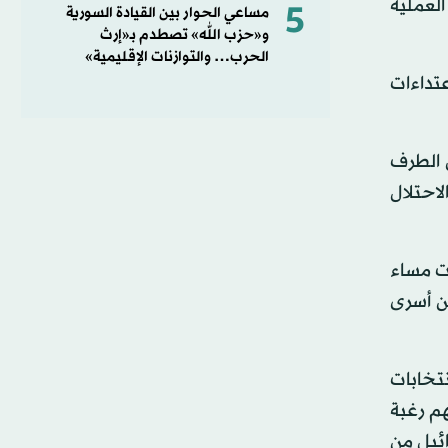
لعملية
5
مساعي الحوار بين القيادة السورية
و«حزب الله» تصطدم بـ«إرث
الحرب… والتوازنات الإقليمية»
عتداءات
ن الطرف
لاحتلال
أت مساء
عن أسرى
نتخابات
م رغبة
ائيل من