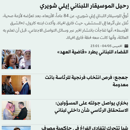
رحيل الموسيقار اللبناني إيلي شويري
تُوفّي الموسيقار اللبناني إيلي شويري، عن 84 عاماً، الأربعاء، بعد تعرُّضه لأزمة صحية،
نُقل على أثرها إلى المستشفى، حيث فارق الحياة. وأكدت ابنته كارول، لـ«الشرق
الأوسط»، أنها تفاجأت بانتشار الخبر عبر وسائل التواصل الاجتماعي، قبل أن تعلم به
العائلة، وأنها كانت معه لحظة فارق الحياة.
الخميس 04/05 - 23:01
القضاء اللبناني يطرد «قاضية العهد»
جعجع: فرص انتخاب فرنجية للرئاسة باتت
معدومة
بخاري يواصل جولته على المسؤولين:
الاستحقاق الرئاسي شأن داخلي لبناني
شيا تتحرك لتفادي الفراغ في حاكمية مصرف