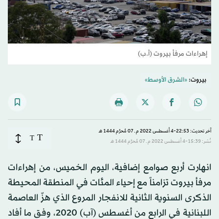
إهراءات مرفأ بيروت (أ.ب)
بيروت:
«الشرق الأوسط»
آخر تحديث: 22:53-4 أغسطس 2022 م ـ 07 مُحرَّم 1444 هـ
T
T
نُشر: 15:39-4 أغسطس 2022 م ـ 07 مُحرَّم 1444 هـ
انهارت أربع صوامع إضافية، اليوم الخميس، من إهراءات
مرفأ بيروت تزامناً مع إحياء المئات في المنطقة المحيطة
الذكرى السنوية الثانية للانفجار المروع الذي هزّ العاصمة
اللبنانية في الرابع من أغسطس (آب) 2020، وفق ما أفاد