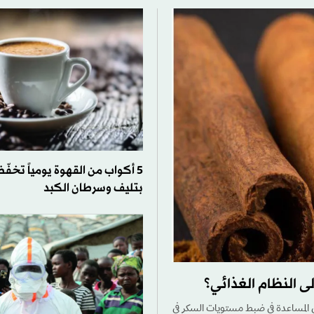
5 أكواب من القهوة يومياً تخفّ
بتليف وسرطان الكبد
ى النظام الغذائي؟
لى المساعدة في ضبط مستويات السكر في