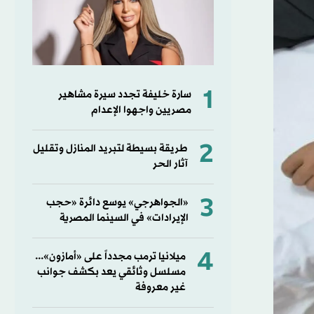
1
سارة خليفة تجدد سيرة مشاهير
مصريين واجهوا الإعدام
2
طريقة بسيطة لتبريد المنازل وتقليل
آثار الحر
3
«الجواهرجي» يوسع دائرة «حجب
الإيرادات» في السينما المصرية
4
ميلانيا ترمب مجدداً على «أمازون»...
مسلسل وثائقي يعد بكشف جوانب
غير معروفة