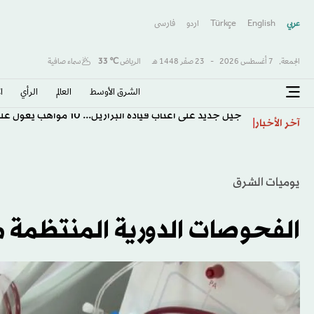
عربي
English
Türkçe
اردو
فارسى
الجمعة,
7 أغسطس 2026
-
23 صفَر 1448 هـ
الرياض
℃
33
سماء صافية
الشرق الأوسط​
العالم
الرأي
ا
جيل جديد على أعتاب قيادة البرازيل... 10 مواهب يعوّل عليها أنشيلوتي
آخر الأخبار
يوميات الشرق
الفحوصات الدورية المنتظمة