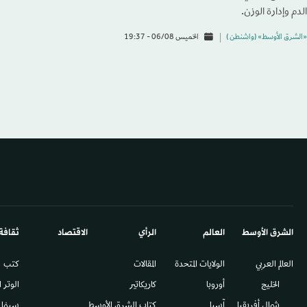
الدم وإدارة الوزن.
«الشرق الأوسط» (واشنطن )
الخميس 06/08 - 19:37
الشرق الأوسط​
العالم
الرأي
الاقتصاد
ثقافة
العالم العربي
الولايات المتحدة
المقالات
كتب
الخليج
أوروبا
كاريكاتير
الوتر 
شمال أفريقيا
آسيا
كتاب الشرق الأوسط
سينما