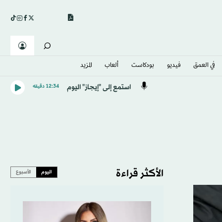
في العمق
فيديو
بودكاست
ألعاب
المزيد
استمع إلى "إيجاز" اليوم
12:34 دقيقه
الأكثر قراءة
اليوم
الأسبوع