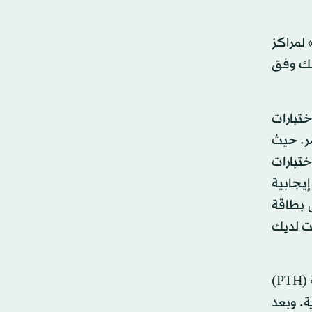
لمراكز
لك وفق
تبارات
مر. حيث
تبارات
إيجابية
 بطاقة
ت لديك
ووفق جين، فان «الفحوصات المخبرية المهمة الأخرى هي الألبومين والكالسيوم (Ca) والفوسفات وهرمون الغدة الدرقية (PTH)
ية. وبعد