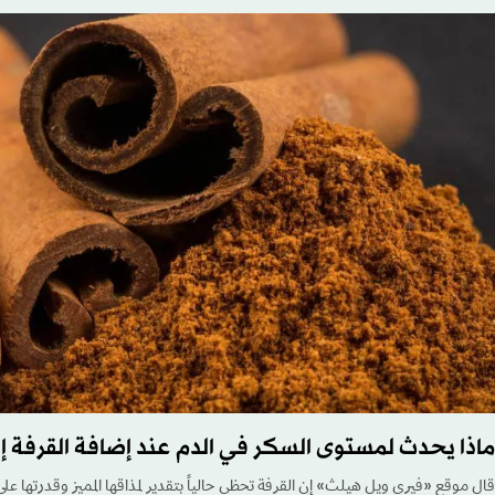
ماذا يحدث لمستوى السكر في الدم عند إضافة القرفة إل
قال موقع «فيري ويل هيلث» إن القرفة تحظى حالياً بتقدير لمذاقها المميز وقدرتها ع