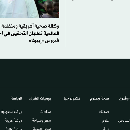
وكالة صحية أفريقية ومنظمة 
العالمية تطلبان التحقيق في ا
فيروس «إيبولا»
 وفنون
صحة وعلوم
تكنولوجيا
يوميات الشرق​
الرياضة
صحتك
مذاقات
رياضة سعودية
السادس​
علوم
سفر وسياحة
رياضة عربية
بيئة
لمسات الموضة
رياضة عالمية