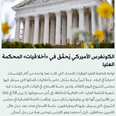
الكونغرس الأميركي يُحقّق في «أخلاقيات» المحكمة
العليا
تواجه المحكمة العليا للولايات المتحدة، التي كانت تعدّ واحدة من أكثر المؤسّسات
احتراماً في البلاد، جدلاً كبيراً يرتبط بشكل خاص بأخلاقيات قضاتها التي سينظر فيها
مجلس الشيوخ اليوم الثلاثاء. وتدور جلسة الاستماع، في الوقت الذي وصلت فيه
شعبية المحكمة العليا، ذات الغالبية المحافظة، إلى أدنى مستوياتها، إذ يرى 58 في المائة
من الأميركيين أنّها تؤدي وظيفتها بشكل سيئ. ونظّمت اللجنة القضائية في مجلس
الشيوخ، التي يسيطر عليها الديمقراطيون، جلسة الاستماع هذه، بعد جدل طال
قاضيين محافظَين، قبِل أحدهما وهو كلارنس توماس هبة من رجل أعمال.