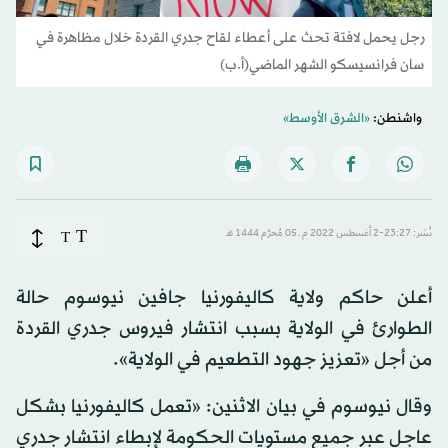
رجل يحمل لافتة تحث على أعطاء لقاح جدري القردة خلال مظاهرة في
سان فرانسيسكو الشهر الماضي(أ.ب)
واشنطن:
«الشرق الأوسط»
T
نُشر: 23:27-2 أغسطس 2022 م ـ 05 مُحرَّم 1444 هـ
T
أعلن حاكم ولاية كاليفورنيا جافين نيوسوم حالة
الطوارئ في الولاية بسبب انتشار فيروس جدري القردة
من أجل «تعزيز جهود التطعيم في الولاية».
وقال نيوسوم في بيان الاثنين: «تعمل كاليفورنيا بشكل
عاجل عبر جميع مستويات الحكومة لإبطاء انتشار جدري