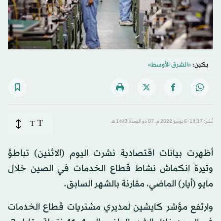
بكين:
«الشرق الأوسط»
T
نُشر: 14:17-6 يونيو 2022 م ـ 07 ذو القِعدة 1443 هـ
T
أظهرت بيانات اقتصادية نشرت اليوم (الاثنين) تباطؤ
وتيرة انكماش نشاط قطاع الخدمات في الصين خلال
مايو (أيار) الماضي، مقارنة بالشهر السابق.
وارتفع مؤشر كايشين لمديري مشتريات قطاع الخدمات