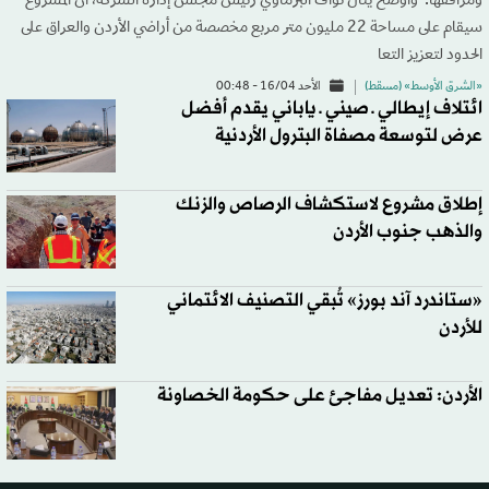
ومرافقها.‭ ‬ وأوضح ينال نواف البرماوي رئيس مجلس إدارة الشركة، أن المشروع
سيقام على مساحة 22 مليون متر مربع مخصصة من أراضي الأردن والعراق على
الحدود لتعزيز التعا
«الشرق الأوسط» (مسقط)
الأحد 16/04 - 00:48
ائتلاف إيطالي ـ صيني ـ ياباني يقدم أفضل
عرض لتوسعة مصفاة البترول الأردنية
إطلاق مشروع لاستكشاف الرصاص والزنك
والذهب جنوب الأردن
«ستاندرد آند بورز» تُبقي التصنيف الائتماني
للأردن
الأردن: تعديل مفاجئ على حكومة الخصاونة