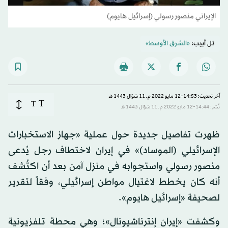
الإيراني منصور رسولي (إسرائيل هايوم)
تل أبيب:
«الشرق الأوسط»
آخر تحديث: 14:53-12 مايو 2022 م ـ 11 شوّال 1443 هـ
T
T
نُشر: 14:44-12 مايو 2022 م ـ 11 شوّال 1443 هـ
ظهرت تفاصيل جديدة حول عملية «جهاز الاستخبارات
الإسرائيلي (الموساد)» في إيران لاختطاف رجل يُدعى
منصور رسولي واستجوابه في منزل آمن بعد أن اكتُشف
أنه كان يخطط لاغتيال مواطن إسرائيلي، وفقاً لتقرير
لصحيفة «إسرائيل هايوم».
وكشفت «إيران إنترناشيونال»؛ وهي محطة تلفزيونية