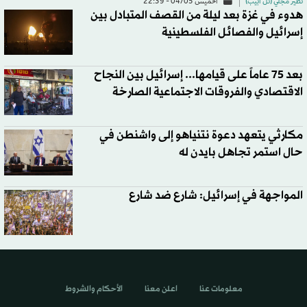
نظير مجلي (تل أبيب)
الخميس 04/05 - 22:39
هدوء في غزة بعد ليلة من القصف المتبادل بين
إسرائيل والفصائل الفلسطينية
بعد 75 عاماً على قيامها... إسرائيل بين النجاح
الاقتصادي والفروقات الاجتماعية الصارخة
مكارثي يتعهد دعوة نتنياهو إلى واشنطن في
حال استمر تجاهل بايدن له
المواجهة في إسرائيل: شارع ضد شارع
معلومات عنا
اعلن معنا
الأحكام والشروط