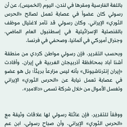
باللغة الفارسية ومقرها في لندن، اليوم (الخميس)، عن أن
رسولي كان عضواً في عصابة تعمل لصالح «الحرس
الثوري» الإيراني. وكان رسولي قد تآمر لاغتيال موظف
بالقنصلية الإسرائيلية في إسطنبول العام الماضي،
وجنرال أميركي في ألمانيا، وصحفي في فرنسا.
وبحسب التقرير، فإن رسولي مواطن كردي من منطقة
أشنا آباد بمحافظة أذربيجان الغربية في إيران. وأفادت
«إيران إنترناشيونال» بأنه ليس مزارعاً بريئاً؛ بل هو عضو
في عصابة تعمل نيابة عن «الحرس الثوري» الإيراني
وتغسل الأموال من خلال شركة تسمى «دالامبر».
ووفقاً للتقرير، فإن عائلة رسولي لها علاقات وثيقة مع
«الحرس الثوري» الإيراني. وأن صباح رسولي، ابن عم