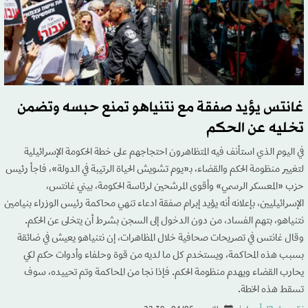
غانتس يؤيد صفقة مع نتنياهو تمنع حبسه وتضمن
تخليه عن الحكم
في اليوم الذي استأنف فيه المتظاهرون احتجاجهم على خطة الحكومة الإسرائيلية
لتغيير منظومة الحكم والقضاء، بـ«يوم تشويش الحياة الرتيبة في الدولة»، فاجأ رئيس
حزب «المعسكر الرسمي» وأقوى المرشحين لرئاسة الحكومة، بيني غانتس،
الإسرائيليين، بإعلانه أنه يؤيد إبرام صفقة ادعاء تنهي محاكمة رئيس الوزراء بنيامين
نتنياهو، بتهم الفساد، من دون الدخول إلى السجن بشرط أن يتخلى عن الحكم.
وقال غانتس في تصريحات صحافية خلال المظاهرات، إن نتنياهو يعيش في ضائقة
بسبب هذه المحاكمة، ويستخدم كل ما لديه من قوة وحلفاء وأدوات حكم لكي
يحارب القضاء ويهدم منظومة الحكم. فإذا نجا من المحاكمة وتم تحييده، سوف
تسقط هذه الخطة.