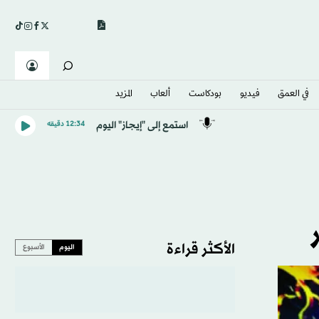
في العمق
فيديو
بودكاست
ألعاب
المزيد
استمع إلى "إيجاز" اليوم
12:34 دقيقه
الأكثر قراءة
اليوم
الأسبوع