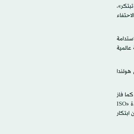
تبتكر»،
احتفاء
ة الفرص والاستدامة
 عالمية
 هولندا
كما فاز
بفئة أفضل ابتكار في تحقيق الاستدامة جناح إيطاليا الذي تم بناؤه في منطقة الاستدامة وحصل مؤخراً على شهادة «ISO
 ابتكار