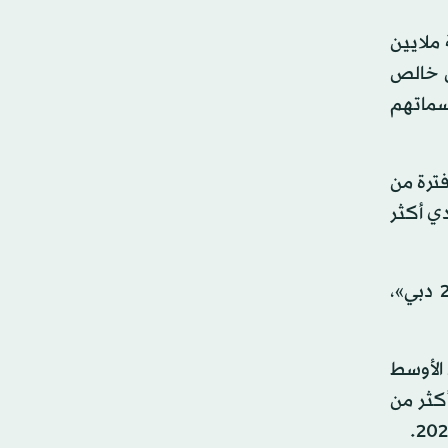
ارة، من بينها ثلاثة ملايين
ا أن نعرب عن خالص
سماتهم
20 دبي)، الذي أُقيم في فترة من
دي أكثر
وأُقيمت مراسم احتفال لليوم الختامي من خلال عروض ثقافية تُمَثِل دولة الإمارات، الدولة المُضيفة لـ«إكسبو 2020 دبي»،
ق الأوسط
بداية جائحة «كوفيد - 19» حيث جمع أكثر من