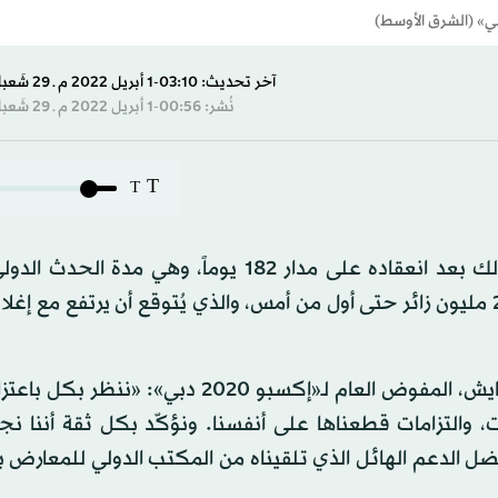
آخر تحديث: 03:10-1 أبريل 2022 م ـ 29 شَعبان 1443 هـ
نُشر: 00:56-1 أبريل 2022 م ـ 29 شَعبان 1443 هـ
T
T
أُسدل الستار أمس، على معرض «إكسبو 2020 دبي»، وذلك بعد انعقاده على مدار 182 يوماً، وهي
اقترب من الهدف المحدد في عدد الزوار والذي وصل إلى 23 مليون زائر حتى أول من أمس، والذي يُتوقع أن يرتفع م
وقال الشيخ نهيان بن مبارك آل نهيان، وزير التسامح والتعايش، المفوض العام لـ«إكسبو 2020 دب
ت، والتزامات قطعناها على أنفسنا. ونؤكّد بكل ثقة أننا ن
فضل الدعم الهائل الذي تلقيناه من المكتب الدولي للمعارض ب