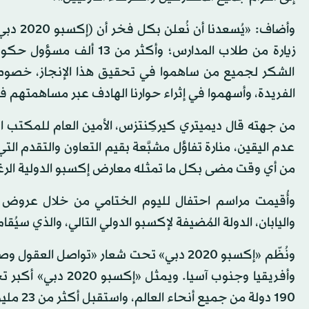
الشكر لجميع من ساهموا في تحقيق هذا الإنجاز، خصوصا
الفريدة، وأسهموا في إثراء حوارنا الهادف عبر مساهمتهم ف
عدم اليقين، منارة تفاؤل مشبَّعة بقيم التعاون والتقدم ال
من أي وقت مضى بكل ما تمثله معارض إكسبو الدولية الرغبة 
واليابان، الدولة المُضيفة لإكسبو الدولي التالي، والذي سيُقا
ونُظّم «إكسبو 2020 دبي» تحت شعار «تواصل
190 دولة من جميع أنحاء العالم، واستقبل أكثر من 23 مليون زيارة منذ أن فتح أبوابه في الأول من أكتوبر (تشرين الأول) 2021.