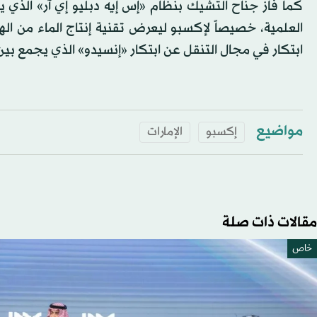
كما فاز جناح التشيك بنظام «إس إيه دبليو إي آر» الذ
العلمية، خصيصاً لإكسبو ليعرض تقنية إنتاج الماء من اله
ابتكار في مجال التنقل عن ابتكار «إنسيدو» الذي يجمع بين
مواضيع
إكسبو
الإمارات
مقالات ذات صلة
خاص