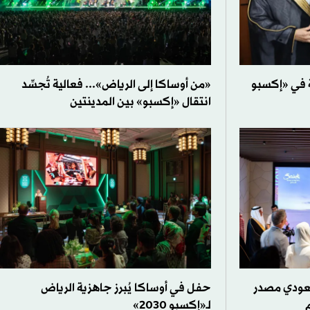
ة في «إكسبو
«من أوساكا إلى الرياض»... فعالية تُجسِّد
انتقال «إكسبو» بين المدينتين
سعودي مصدر
حفل في أوساكا يُبرز جاهزية الرياض
لـ«إكسبو 2030»