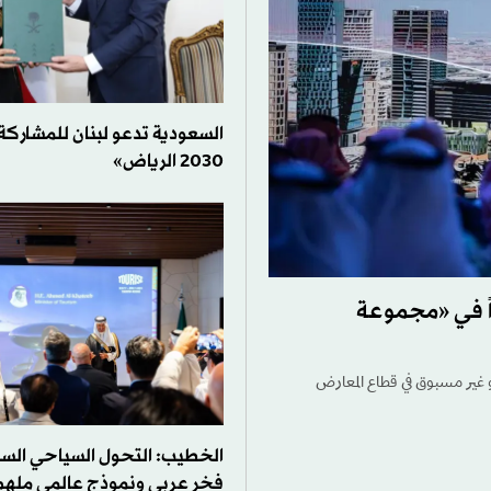
السعودية تدعو لبنان للمشارك
2030 الرياض»
ً في «مجموعة
و غير مسبوق في قطاع المعارض
الخطيب: التحول السياحي ال
فخر عربي ونموذج عالمي ملهم