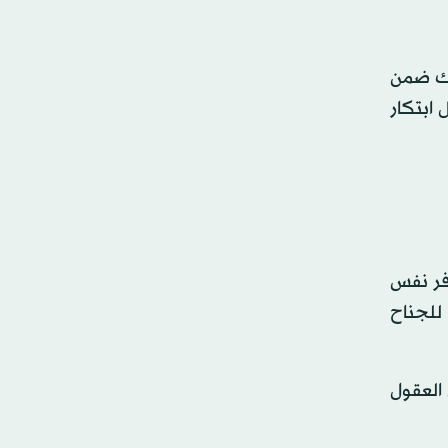
لك ضمن
ة «أفضل ابتكار
وفر نفس
للجناح
ل العقول