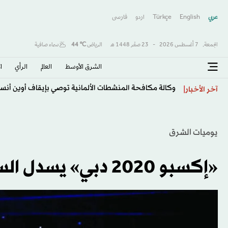
عربي
English
Türkçe
اردو
فارسى
الجمعة,
7 أغسطس 2026
-
23 صفَر 1448 هـ
الرياض
℃
44
سماء صافية
الشرق الأوسط​
العالم
الرأي
ا
وكالة مكافحة المنشطات الألمانية توصي بإيقاف أوين أنساه 4 سنو
آخر الأخبار
يوميات الشرق
«إكسبو 2020 دبي» يسدل الستار على فعالياته بـ23 مليون زائر