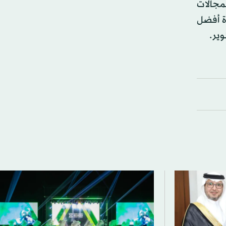
مجالات
زة أفضل
وير.