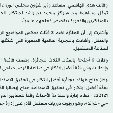
وقالت هدى الهاشمي، مساعد وزير شؤون مجلس الوزراء لشؤون
تمثل مساهمة من «مركز محمد بن راشد للابتكار الحك
بالمبتكرين والتعريف بقصص نجاحهم عالمياً.
والتنقل، وأشادت بالتجربة العالمية المتميزة التي شكّله
لصناعة المستقبل.
وفازت 6 أجنحة بالفئات الثلاث للجائزة، وضمت قائ
وإيطاليا، وفي فئة أفضل ابتكار في صناعة الفرص جناحي 
وفاز جناح هولندا بجائزة أفضل ابتكار في تحقيق الاستدا
20121» - نظام إدارة واستدامة الأحداث وفقاً للمعايير
«بي - غراند»، وهو روبوت دوريات مستقل قادر على إدارة 