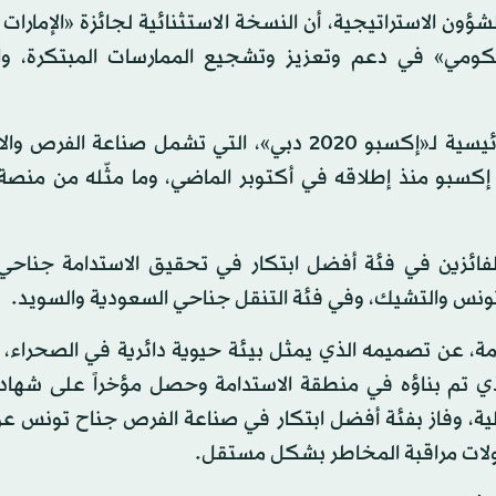
 الاستراتيجية، أن النسخة الاستثنائية لجائزة «الإمارات 
ومي» في دعم وتعزيز وتشجيع الممارسات المبتكرة، وال
وأشارت إلى أن الجائزة تضم 3 فئات تعكس المواضيع الرئيسية لـ«إكسبو 2020 دبي»، التي تشمل صناع
ا إكسبو منذ إطلاقه في أكتوبر الماضي، وما مثّله من منصة
مة الفائزين في فئة أفضل ابتكار في تحقيق الاستدامة جناحي
تونس والتشيك، وفي فئة التنقل جناحي السعودية والسويد.
مة، عن تصميمه الذي يمثل بيئة حيوية دائرية في الصحراء، 
 الدولية، وفاز بفئة أفضل ابتكار في صناعة الفرص جناح تونس عن
جولات مراقبة المخاطر بشكل مستقل.