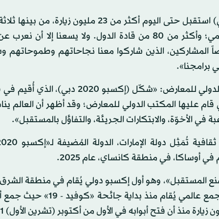
وأضاف: «يُسعدنا أن نُعلن بكل فخر أن (إكسبو 2020 دبي) استقبل حتى اليوم أكثر من 23 مليون زي
زيارة من طلاب المدارس؛ وأكثر من 13 ألف مسؤول حكومي؛ وأكثر من 80 من قادة الدول. ولا يسعنا إل
ً المشاركين، الذين شاركوا معنا نجاحاتهم وطموحاتهم و
ي برامجنا».
من جهته قال ديميتري كيركِنتزس، الأمين العام للمكتب الدولي للمعارض: «شكّل (إكسبو 20
تي قام عليها المكتب الدولي للمعارض؛ وقد أظهر أن العالم ينا
في الأخوّة، والابتكارات الجريئة، والتفاؤل بالمستقبل».
م في أوساكا، في منطقة كانساي، عام 2025.
 العقول وصنع المستقبل»، وهو أول إكسبو دولي يُقام في منطقة الشر
وأفريقيا وجنوب آسيا. ويمثل «إكسبو 2020 دبي» أكبر تجمع عالمي يُقام منذ 