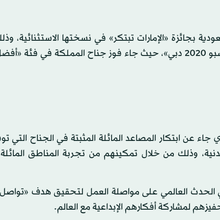
دية بجائزة «الإمارات تبتكر» في نسختها الاستثنائية، وذ
أفضل التجارب المبتكرة لأجنحة الدول المشاركة في «إكسبو 2020 دبي»، حيث جاء فوز جناح المملكة في فئ
اء عن ابتكار المصاعد المائلة المثبتة في الجناح التي ت
بدنية، وذلك من خلال تمكينهم من تجربة المناطق المائلة 
جيع المشاركين في الحدث العالمي على مواصلة العمل لتحقيق هدف «تواص
زهم لمشاركة أفكارهم الإبداعية مع العالم.