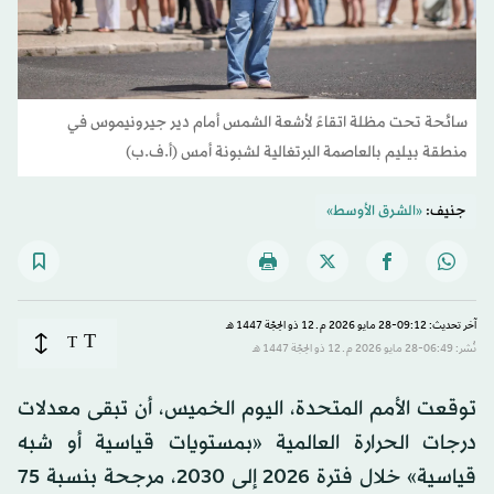
سائحة تحت مظلة اتقاءً لأشعة الشمس أمام دير جيرونيموس في
منطقة بيليم بالعاصمة البرتغالية لشبونة أمس (أ.ف.ب)
جنيف:
«الشرق الأوسط»
آخر تحديث: 09:12-28 مايو 2026 م ـ 12 ذو الحِجّة 1447 هـ
T
T
نُشر: 06:49-28 مايو 2026 م ـ 12 ذو الحِجّة 1447 هـ
توقعت الأمم المتحدة، اليوم الخميس، أن تبقى معدلات
درجات الحرارة العالمية «بمستويات قياسية أو شبه
قياسية» خلال فترة 2026 إلى 2030، مرجحة بنسبة 75