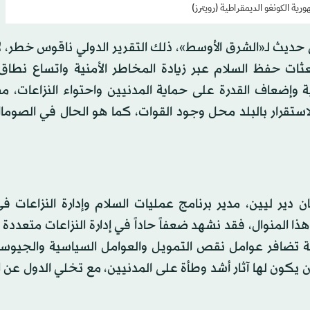
رية الكونغو الديمقراطية (رويترز)
ديث لـ«الشرق الأوسط»، ذلك التقرير الدولي ناقوس خطر، لاف
ثات حفظ السلام عبر زيادة المخاطر الأمنية واتساع نطاق 
ة وإضعاف القدرة على حماية المدنيين واحتواء النزاعات، مض
لاستقرار بالبلد محل وجود القوات، كما هو الحال في الصوم
ن دير ليين، مدير برنامج عمليات السلام وإدارة النزاعات 
ا المنوال، فقد نشهد ضعفاً حاداً في إدارة النزاعات متعددة 
 تضافر عوامل نقص التمويل والعوامل السياسية والجيوسي
 يكون لها آثار أشد وطأة على المدنيين، مع تخلي الدول عن ا