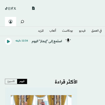
في العمق
فيديو
بودكاست
ألعاب
المزيد
استمع إلى "إيجاز" اليوم
12:34 دقيقه
الأكثر قراءة
اليوم
الأسبوع