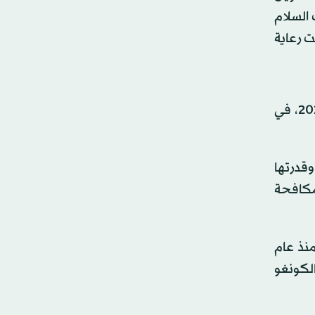
 السلام
 رعاية
وأفاد المعهد، في تقرير حديث، بأن أقل من 79 ألف عنصر تم نشرهم ضمن مهمات حفظ السلام الدولية بنهاية عام 2025، في
قدرتها
 مكافحة
م 2025، في تراجع للمرة الأولى عن عتبة الـ 60 مهمة منذ عام
الكونغو