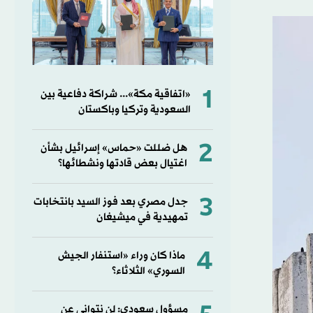
1
«اتفاقية مكة»... شراكة دفاعية بين
السعودية وتركيا وباكستان
2
هل ضللت «حماس» إسرائيل بشأن
اغتيال بعض قادتها ونشطائها؟
3
جدل مصري بعد فوز السيد بانتخابات
تمهيدية في ميشيغان
4
ماذا كان وراء «استنفار الجيش
السوري» الثلاثاء؟
مسؤول سعودي: لن نتوانى عن