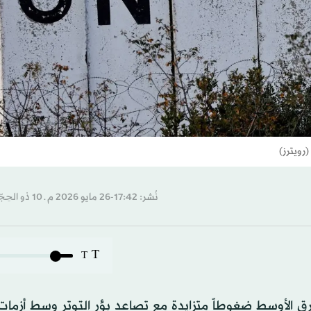
رويترز)
نُشر: 17:42-26 مايو 2026 م ـ 10 ذو الحِجّة 1447 هـ
T
T
ق الأوسط ضغوطاً متزايدة مع تصاعد بؤر التوتر وسط أزمات