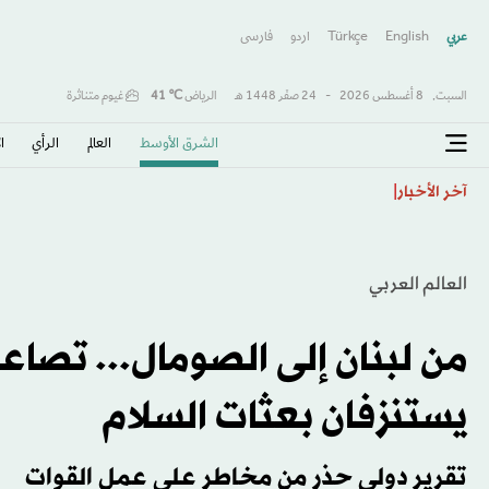
عربي
English
Türkçe
اردو
فارسى
السبت,
8 أغسطس 2026
-
24 صفَر 1448 هـ
الرياض
℃
41
غيوم متناثرة
الشرق الأوسط​
العالم
الرأي
ا
انخفاض قياسي في معدل إزالة غابات الأمازون البرازيلية
آخر الأخبار
العالم العربي
من لبنان إلى الصومال... تصاع
يستنزفان بعثات السلام
تقرير دولي حذر من مخاطر على عمل القوات