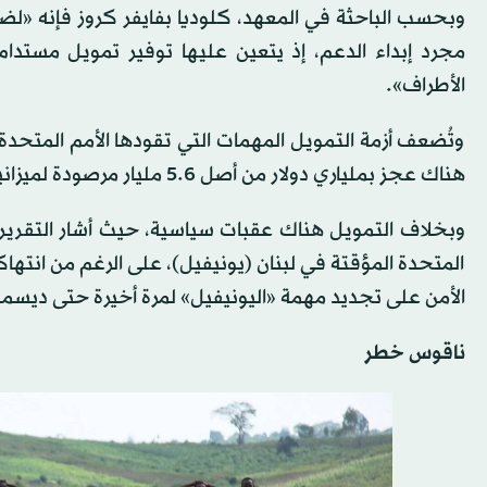
وبحسب الباحثة في المعهد، كلوديا بفايفر كروز فإنه «لضمان
مجرد إبداء الدعم، إذ يتعين عليها توفير تمويل مستد
الأطراف».
وتُضعف أزمة التمويل المهمات التي تقودها الأمم المتحدة، ح
هناك عجز بملياري دولار من أصل 5.6 مليار مرصودة لميزانية 2024-2025، وفقاً للتقرير.
وبخلاف التمويل هناك عقبات سياسية، حيث أشار التقرير إل
المتحدة المؤقتة في لبنان (يونيفيل)، على الرغم من انت
الأمن على تجديد مهمة «اليونيفيل» لمرة أخيرة حتى ديسمبر (كا
ناقوس خطر