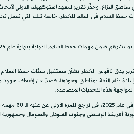
في مناطق النزاع. وحذّر تقرير لمعهد استوكهولم الدولي لأبحاث
ات حفظ السلام في العالم للخطر، خاصة تلك التي تعمل تحت
قرير يدق ناقوس الخطر بشأن مستقبل بعثات حفظ السلام و
 وإعادة بناء الثقة بمناطق وجودها، فضلاً عن إضعاف جهود
ف لمواجهة هذه التحديات المتصاعدة.
ووفق التقرير، بلغ إجمالي مهمات حفظ السلام 58 مهمة في عا
هورية أفريقيا الوسطى وجنوب السودان والصومال وجمهورية 