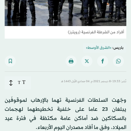
أفراد من الشرطة الفرنسية (رويترز)
باريس:
«الشرق الأوسط»
T
نُشر: 19:33-8 ديسمبر 2021 م ـ 04 جمادي الأول 1443 هـ
T
وجّهت السلطات الفرنسية تهما بالإرهاب لموقوفَين
يبلغان 23 عاما على خلفية تخطيطهما لهجمات
بالسكاكين ضد أماكن عامة مكتظة في فترة عيد
الميلاد، وفق ما أفاد مصدران اليوم الأربعاء.