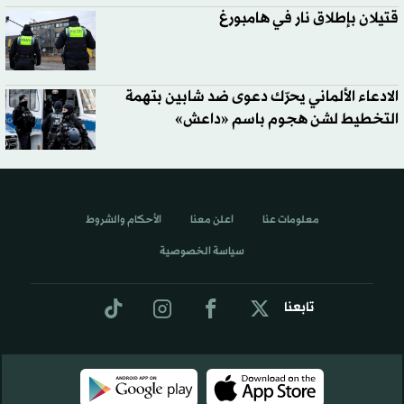
قتيلان بإطلاق نار في هامبورغ
الادعاء الألماني يحرّك دعوى ضد شابين بتهمة
التخطيط لشن هجوم باسم «داعش»
معلومات عنا
اعلن معنا
الأحكام والشروط
سياسة الخصوصية
تابعنا