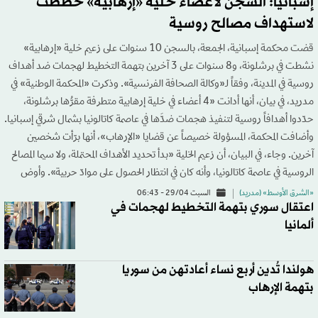
إسبانيا: السجن لأعضاء خلية «إرهابية» خططت
لاستهداف مصالح روسية
قضت محكمة إسبانية، الجمعة، بالسجن 10 سنوات على زعيم خلية «إرهابية»
نشطت في برشلونة، و8 سنوات على 3 آخرين بتهمة التخطيط لهجمات ضد أهداف
روسية في المدينة، وفقاً لـ«وكالة الصحافة الفرنسية». وذكرت «المحكمة الوطنية» في
مدريد، في بيان، أنها أدانت «4 أعضاء في خلية إرهابية متطرفة مقرُّها برشلونة،
حدّدوا أهدافاً روسية لتنفيذ هجمات ضدَّها في عاصمة كاتالونيا بشمال شرقي إسبانيا.
وأضافت المحكمة، المسؤولة خصيصاً عن قضايا «الإرهاب»، أنها برّأت شخصين
آخرين. وجاء، في البيان، أن زعيم الخلية «بدأ تحديد الأهداف المحتملة، ولا سيما المصالح
الروسية في عاصمة كاتالونيا، وأنه كان في انتظار الحصول على موادّ حربية». وأوض
«الشرق الأوسط» (مدريد)
السبت 29/04 - 06:43
اعتقال سوري بتهمة التخطيط لهجمات في
ألمانيا
هولندا تُدين أربع نساء أعادتهن من سوريا
بتهمة الإرهاب