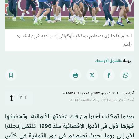
الحلم الإنجليزي يصطدم بمنتخب أوكراني ليس لديه شيء ليخسره
(أ.ب)
روما:
«الشرق الأوسط»
آخر تحديث: 00:11-3 يوليو 2021 م ـ 24 ذو القِعدة 1442 هـ
T
T
نُشر: 23:25-2 يوليو 2021 م ـ 23 ذو القِعدة 1442 هـ
بعدما تمكنت أخيراً من فك عقدتها الألمانية، وتحقيقها
فوزها الأول في الأدوار الإقصائية منذ 1996، تنتقل إنجلترا
الآن إلى روما، حيث تصطدم في دور الثمانية في كأس