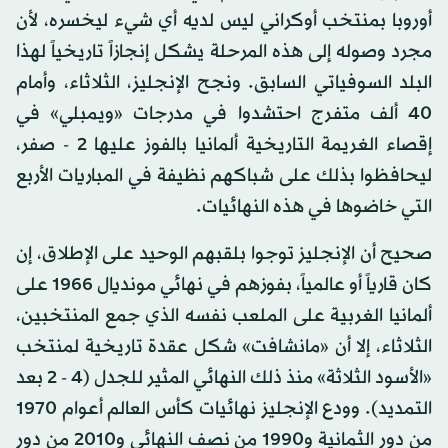
أوروبا بمنتخب أوكراني ليس لديه أي شيء ليخسره، لأن
مجرد وصوله إلى هذه المرحلة يشكل إنجازاً تاريخياً لهذا
البلد السوفياتي السابق. ونجح الإنجليز، الثلاثاء، وأمام
40 ألف متفرج احتشدوا في مدرجات «ويمبلي» في
إقصاء الغريمة التاريخية ألمانيا بالفوز عليها 2 - صفر،
ليحافظوا بذلك على شباكهم نظيفة في المباريات الأربع
التي خاضوها في هذه النهائيات.
صحيح أن الإنجليز توجوا بلقبهم الوحيد على الإطلاق، إن
كان قارياً أو عالمياً، بفوزهم في نهائي مونديال 1966 على
ألمانيا الغربية على الملعب نفسه الذي جمع المنتخبين،
الثلاثاء، إلا أن «مانشافت» شكل عقدة تاريخية لمنتخب
«الأسود الثلاثة» منذ ذلك النهائي المثير للجدل (4 - 2 بعد
التمديد). وودع الإنجليز نهائيات كأس العالم أعوام 1970
من دور الثمانية و1990 من نصف النهائي و2010 من دور