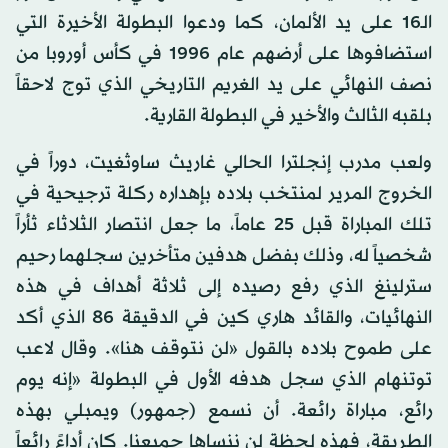
الـ16 على يد الألمان، كما ودعوا البطولة الأخيرة التي
استضافوها على أرضهم عام 1996 في كأس أوروبا من
نصف النهائي على يد الغريم التاريخي الذي توج لاحقاً
بلقبه الثالث والأخير في البطولة القارية.
ولعب مدرب إنجلترا الحالي غاريث ساوثغيت، دوراً في
الخروج المرير لمنتخب بلاده بإهداره ركلة ترجيحية في
تلك المباراة قبل 25 عاماً، ما جعل انتصار الثلاثاء ثأراً
شخصياً له، وذلك بفضل هدفين متأخرين سجلهما رحيم
سترلينغ الذي رفع رصيده إلى ثلاثة أهداف في هذه
النهائيات، والقائد هاري كين في الدقيقة 86 الذي أكد
على طموح بلاده بالقول «لن نتوقف هنا». وقال لاعب
توتنهام الذي سجل هدفه الأول في البطولة «إنه يوم
رائع، مباراة رائعة. أن نسمع (جمهور) ويمبلي بهذه
الطريقة، فهذه لحظة لن ننساها جميعنا. كان أداءً رائعاً