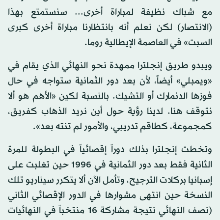
مع شباك نظيفة لمباراة أخرى... سنستمتع بهذا
(الانتصار) لكن نعلم أنه بانتظارنا مباراة أخرى كبرى
السبت» في العاصمة الإيطالية روما.
ويبدو طريق إنجلترا ممهدة نحو النهائي الذي يقام في
«ويمبلي» أيضاً، لأن بعد دور الثمانية ستواجه في حال
فوزها الدنمارك أو التشيك. بالنسبة لكين «الأهم هو ألا
نتوقف هنا. لدينا رؤية حول أين نريد الذهاب كفريق،
كمجموعة، كطاقم تدريبي، والأمور لم تنته بعد».
وتخطت إنجلترا بذلك دوراً إقصائياً في البطولة للمرة
الثانية فقط بعد دور الثمانية في 1996 حين تغلبت على
إسبانيا بركلات الترجيح، وتأمل الآن ألا يتكرر سيناريو تلك
النسخة حين انتهى مشوارها في الدور الإقصائي الثاني
(نصف النهائي نتيجة مشاركة 16 منتخباً في النهائيات