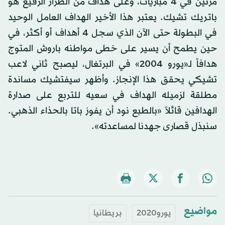
مرتين في 4 مباريات، وعلى هداف من الطراز الرفيع هو
باتريك تشيك. يعتبر هذا الأخير الهداف العامل الوحيد
في البطولة حتى الآن الذي سجل 4 أهداف أو أكثر، في
حين يطمح أن يسير على خطى مواطنه باروش المتوج
هدافاً لـ«يورو 2004» في البرتغال، ليصبح ثاني لاعب
تشيكي يحقق هذا الإنجاز. وأظهر سيفتشيك مساندة
مطلقة لزميله الهداف في سعيه للتربع على صدارة
الهدافين قائلاً «بالطبع نود أن يفوز باتا بالحذاء الذهبي.
سنبذل قصارى جهدنا لمساعدته».
مواضيع
يورو2020
بريطانيا