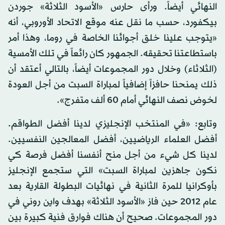
النهائي أيضاً. ورأى حارس «الأسود الثلاثة» جوردن
بيكفورد، حسب ما نقل عنه موقع الاتحاد الأوروبي، أنه
«يتوجب علينا خلق أجوائنا الخاصة في روما، وهذا أمر
باستطاعتنا تحقيقه. الجمهور كان رائعاً في تلك الأمسية
(الثلاثاء) وخلال دور المجموعات أيضاً، بالتالي أعتقد أن
ذلك يمنحنا حافزاً إضافياً لمباراة السبت من أجل العودة
لخوض نصف النهائي أمام 60 ألف متفرج».
وتابع: «في المنتخب الإنجليزي لدينا أفضل الطواقم.
أفضل العلماء الرياضيين، أفضل المعالجين النفسيين.
لدينا كل شيء من أجل منح أنفسنا أفضل فرصة كي
نكون جاهزين لمباراة السبت» التي ستجمع الإنجليز
بأوكرانيا للمرة الثانية في نهائيات البطولة القارية بعد
عام 2012 حين فاز «الأسود الثلاثة» بهدف واين روني في
دور المجموعات. صحيح أن هناك فوارق فنية كبيرة بين