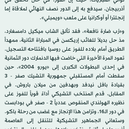
توالي المباريات، حيث إن الفوز، في حال تحقق في
أذربيجان، سيدفع به إلى الدور نصف النهائي لملاقاة إما
إنجلترا أو أوكرانيا على ملعب «ويمبلي».
و«رُب ضارة نافعة»، فقد تألق الشاب ميكيل دامسغارد،
مذ حل بديلاً للغائب إريكسن في المباراة الثانية، ممهداً
الطريق أمام بلاده للفوز على روسيا بافتتاحه التسجيل.
تعود المرة الأخيرة التي خاضت فيها الدنمارك دور الثمانية
في إحدى البطولات الكبرى إلى «يورو 2004»، حين
سقطت أمام المستقبلي جمهورية التشيك صفر - 3
بقيادة بافل نيدفد وبهدفين من ميلان باروش. في
المقابل، قدم المنتخب التشيكي أداءً قوياً للفوز على
نظيره الهولندي المنقوص عددياً 2 - صفر في بودابست
في دور الـ16، وتزامن هذا الإنجاز مع غضب من رحلة باكو.
وستعاني الجماهير التشيكية للتنقل إلى العاصمة