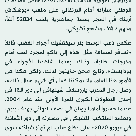
أذربيجان لمؤازرة منتخب بلادها، بعدما خاض المنتخب
الوطني مباراته أمام البرتقالي على ملعب «بوشكاش
أرينا» في المجر بسعة جماهيرية بلغت 52834 ألفاً،
منهم 7 آلاف مشجع تشيكي.
عكس لاعب الوسط بتر سيفتشيك أجواء الغضب قائلاً
«تسافر لمسافة مثل هذه إلى باكو لمجرد لعب أمام
مدرجات خالية، وذلك بعدما شاهدنا الأجواء في
بودابست». وتابع «نحن حزينون لذلك. ولكن هكذا هي
الأمور هذا العام، ولا يمكننا فعل أي شيء حيال ذلك».
وصل رجال المدرب ياروسلاف شيلهافي إلى دور الـ16 في
إحدى البطولات الكبرى للمرة الأولى منذ عام 2004،
عندما خسروا أمام اليونان في نصف النهائي بهدف يتيم.
ويعتمد المنتخب التشيكي في مسيرته إلى دور الثمانية
في «يورو 2020» على دفاع صلب لم تهتز شباكه سوى