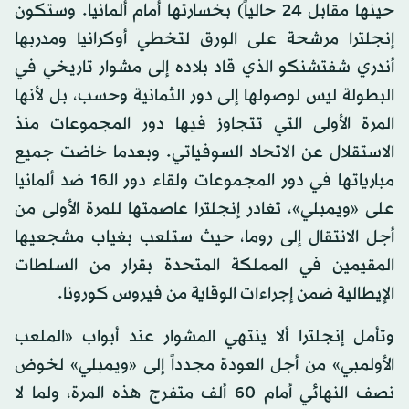
حينها مقابل 24 حالياً) بخسارتها أمام ألمانيا. وستكون
إنجلترا مرشحة على الورق لتخطي أوكرانيا ومدربها
أندري شفتشنكو الذي قاد بلاده إلى مشوار تاريخي في
البطولة ليس لوصولها إلى دور الثمانية وحسب، بل لأنها
المرة الأولى التي تتجاوز فيها دور المجموعات منذ
الاستقلال عن الاتحاد السوفياتي. وبعدما خاضت جميع
مبارياتها في دور المجموعات ولقاء دور الـ16 ضد ألمانيا
على «ويمبلي»، تغادر إنجلترا عاصمتها للمرة الأولى من
أجل الانتقال إلى روما، حيث ستلعب بغياب مشجعيها
المقيمين في المملكة المتحدة بقرار من السلطات
الإيطالية ضمن إجراءات الوقاية من فيروس كورونا.
وتأمل إنجلترا ألا ينتهي المشوار عند أبواب «الملعب
الأولمبي» من أجل العودة مجدداً إلى «ويمبلي» لخوض
نصف النهائي أمام 60 ألف متفرج هذه المرة، ولما لا