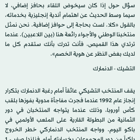
سؤال حول إذا كان سيخوض اللقاء بحافز إضافي، لا
سيما وسط الحديث عن اهتمام أندية إنجليزية بخدماته،
بالقول «كلا. لست بحاجة إلى حوافز إضافية. نحن نمثل
منتخبنا الوطني والأجواء رائعة هنا (بين اللاعبين). عندما
ترتدي هذا القميص، فأنت تدرك بأنك ستقدم كل ما
لديك بغض النظر عن هوية الخصم».
التشيك - الدنمارك
يقف المنتخب التشيكي عائقاً أمام رغبة الدنمارك بتكرار
إنجاز عام 1992 عندما فجرت مفاجأة مدوية بفوزها بلقب
كأس أوروبا، وذلك عندما يتواجه المنتخبان في دور
الثمانية من البطولة القارية على الملعب الأولمبي في
باكو اليوم. وواجه المنتخب الدنماركي خطر الخروج
باكراً من دور المجموعات بخسارته أمام فنلندا صفر - 1