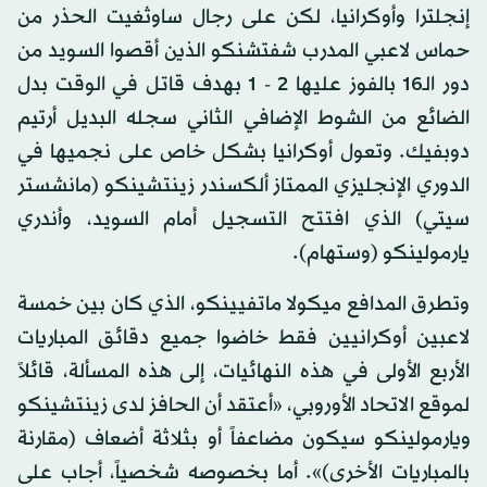
إنجلترا وأوكرانيا، لكن على رجال ساوثغيت الحذر من
حماس لاعبي المدرب شفتشنكو الذين أقصوا السويد من
دور الـ16 بالفوز عليها 2 - 1 بهدف قاتل في الوقت بدل
الضائع من الشوط الإضافي الثاني سجله البديل أرتيم
دوبفيك. وتعول أوكرانيا بشكل خاص على نجميها في
الدوري الإنجليزي الممتاز ألكسندر زينتشينكو (مانشستر
سيتي) الذي افتتح التسجيل أمام السويد، وأندري
يارمولينكو (وستهام).
وتطرق المدافع ميكولا ماتفيينكو، الذي كان بين خمسة
لاعبين أوكرانيين فقط خاضوا جميع دقائق المباريات
الأربع الأولى في هذه النهائيات، إلى هذه المسألة، قائلاً
لموقع الاتحاد الأوروبي، «أعتقد أن الحافز لدى زينتشينكو
ويارمولينكو سيكون مضاعفاً أو بثلاثة أضعاف (مقارنة
بالمباريات الأخرى)». أما بخصوصه شخصياً، أجاب على