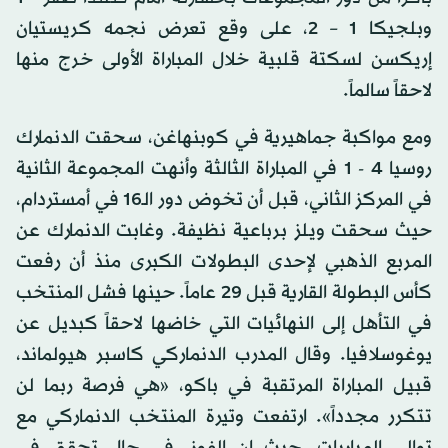
وبلجيكا 1 – 2، على وقع تعرض نجمه كريستيان
إريكسن لسكتة قلبية خلال المباراة الأولى خرج منها
لاحقاً سالماً.
ومع مواكبة جماهيرية في كوبنهاغن، سحقت الدنمارك
روسيا 4 - 1 في المباراة الثالثة وأنهت المجموعة الثانية
في المركز الثاني، قبل أن تخوض دور الـ16 في أمستردام،
حيث سحقت ويلز برباعية نظيفة. وغابت الدنمارك عن
المربع الذهبي لإحدى البطولات الكبرى منذ أن رفعت
كأس البطولة القارية قبل 29 عاماً. حينها فشل المنتخب
في التأهل إلى النهائيات التي خاضها لاحقاً كبديل عن
يوغوسلافيا. وقال المدرب الدنماركي كاسبر هيولماند،
قبيل المباراة المرتقبة في باكو، «هي فرصة ربما لن
تتكرر مجدداً». ارتفعت وتيرة المنتخب الدنماركي مع