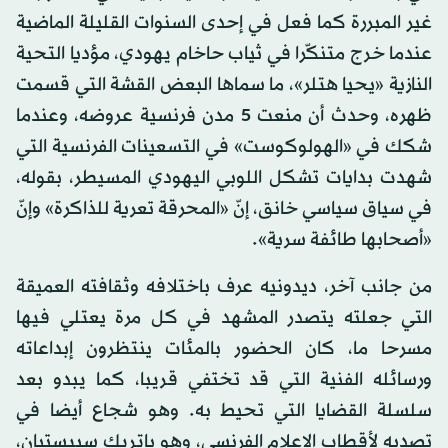
غير المبررة كما فعل في إحدى السنوات القليلة الماضية
عندما خرج متنكّرا في ثياب حاخام يهودي، مؤديا التحية
النازية «يحيا هتلر»، ما سماها البعض القشة التي قسمت
ظهره، وحدث أن منعت 5 مدن فرنسية عروضه، وعندما
شكك في «الهولوكوست» في التسعينات الفرنسية التي
شهدت بدايات تشكل اللوبي اليهودي المسيطر، بقوله،
في سياق سياسي خانق، إنّ «المحرقة تعرية للذاكرة» وإنّ
«أصحابها طائفة سرية».
من جانب آخر، ديدونيه عرف باختلافه وثقافته العميقة
التي جعلته يتصدر المشهد في كل مرة يعتلي فيها
مسرحا ما، كان الحضور بالمئات ينتظرون إبداعاته
ورسائله الفنية التي قد تختفي قريبا، كما يبدو بعد
سلسلة القضايا التي تحيط به. وهو شجاع أيضا في
تصديه لأقطاب الإعلام الفرنسي، وهو باتريك سبيستيان،