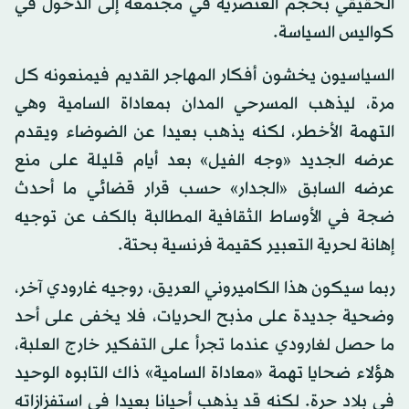
الحقيقي بحجم العنصرية في مجتمعه إلى الدخول في
كواليس السياسة.
السياسيون يخشون أفكار المهاجر القديم فيمنعونه كل
مرة، ليذهب المسرحي المدان بمعاداة السامية وهي
التهمة الأخطر، لكنه يذهب بعيدا عن الضوضاء ويقدم
عرضه الجديد «وجه الفيل» بعد أيام قليلة على منع
عرضه السابق «الجدار» حسب قرار قضائي ما أحدث
ضجة في الأوساط الثقافية المطالبة بالكف عن توجيه
إهانة لحرية التعبير كقيمة فرنسية بحتة.
ربما سيكون هذا الكاميروني العريق، روجيه غارودي آخر،
وضحية جديدة على مذبح الحريات، فلا يخفى على أحد
ما حصل لغارودي عندما تجرأ على التفكير خارج العلبة،
هؤلاء ضحايا تهمة «معاداة السامية» ذاك التابوه الوحيد
في بلاد حرة. لكنه قد يذهب أحيانا بعيدا في استفزازاته