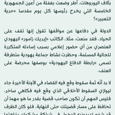
بآلاف اليوروهات، أطر وضعت بغفلة من أعين الجمهورية
الخامسة التي يخرج رئيسها كل يوم مقدسا «حرية
التعبير»؟
الدولة في دفاعها عن مواقفها تقول إنها تقف على
الحياد، فقد منعت، مثلا، الكاتب «إيريك زامور» اليهودي
العنصري من أي حضور إعلامي بسبب إساءته المتكررة
للجالية المسلمة، وحظرت نشاط جماعة يهودية متطرفة
تسمى «رابطة الدفاع اليهودية» بوصفها محرضة على
العنف.
لا بد أنّه ثمة سقوط وقع فيه القضاء في الآونة الأخيرة جاء
ليوازي السقوط الأخلاقي الذي وقع فيه فكاهي ساخر،
فليس المهم أن تكون صاحب قضية بقدر ما هو مهما أن
تحافظ على مسار قضيتك حتى النهاية، فلو كان الظرف
قد شفع لديدونيه الدخول في شراكة مشكوك بنزاهتها