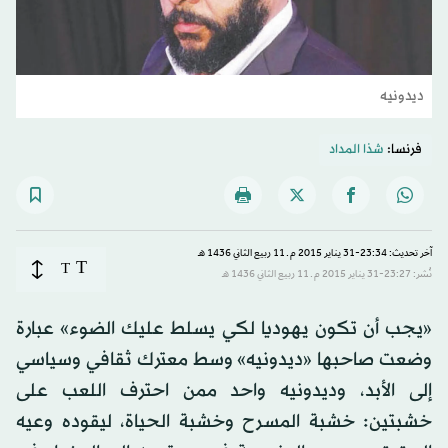
ديدونيه
فرنسا:
شذا المداد
آخر تحديث: 23:34-31 يناير 2015 م ـ 11 ربيع الثاني 1436 هـ
T
T
نُشر: 23:27-31 يناير 2015 م ـ 11 ربيع الثاني 1436 هـ
«يجب أن تكون يهوديا لكي يسلط عليك الضوء» عبارة
وضعت صاحبها «ديدونيه» وسط معترك ثقافي وسياسي
إلى الأبد، وديدونيه واحد ممن احترف اللعب على
خشبتين: خشبة المسرح وخشبة الحياة، ليقوده وعيه